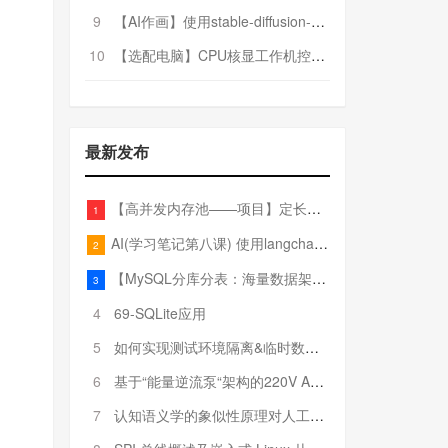
9
【AI作画】使用stable-diffusion-webui搭建AI作画平台
10
【选配电脑】CPU核显工作机控制预算5000
最新发布
【高并发内存池——项目】定长内存池——开胃小菜
1
AI(学习笔记第八课) 使用langchain的embedding models
2
【MySQL分库分表：海量数据架构的终极解决方案】
3
4
69-SQLite应用
5
如何实现测试环境隔离&临时数据库（pytest+SQLite）
6
基于“能量逆流泵“架构的220V AC至20V DC 300W高效电源设计
7
认知语义学的象似性原理对人工智能自然语言处理深层语义分析的影响与启示