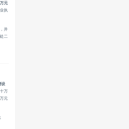
万元
业执
，并
处二
键设
十万
万元
危