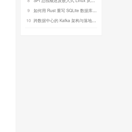
8
SPI 总线概述及嵌入式 Linux 从属 SPI 设备驱动程序开发（第二部分，实践）
9
如何用 Rust 重写 SQLite 数据库（二）:是否有市场空间？
10
跨数据中心的 Kafka 架构与落地实战