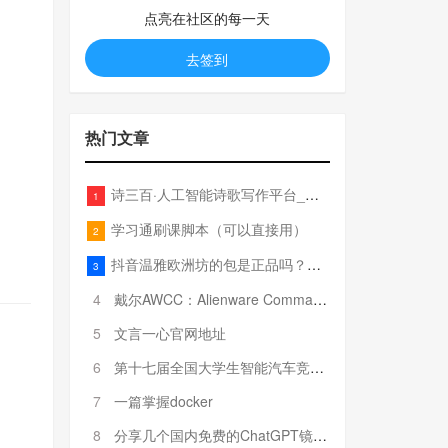
点亮在社区的每一天
去签到
热门文章
诗三百·人工智能诗歌写作平台_在线作诗机_藏头诗生成器_电脑对联_姓名作诗
1
学习通刷课脚本（可以直接用）
2
抖音温雅欧洲坊的包是正品吗？温雅卖的包为啥那么便宜？
3
4
戴尔AWCC：Alienware Command Center 故障排除方法，里面附有超全详解呦，快来快来，欢迎观看~
5
文言一心官网地址
6
第十七届全国大学生智能汽车竞赛全国总决赛参赛队伍奖项公告
7
一篇掌握docker
8
分享几个国内免费的ChatGPT镜像网址(亲测有效-4月25日更新)