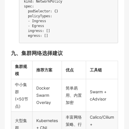
kind
:
spec
:
podSelector
:
{
}
policyTypes
:
-
 Ingress

-
 Egress

ingress
:
[
]
egress
:
[
]
九、集群网络选择建议
集群规
推荐方案
优点
工具链
模
中小集
Docker
简单易
群
Swarm +
Swarm
用、内置
(<50节
cAdvisor
Overlay
加密
点)
丰富网络
Calico/Cilium
大型集
Kubernetes
策略、行
+
群
+ CNI