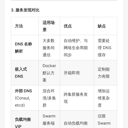
3. 服务发现对比
适用场
方法
优点
缺点
景
大多数
自动维护、与
需要处
DNS 名称
服务间
网络生命周期
理 DNS
解析
通信
同步
缓存
Docker
嵌入式
定制能
默认方
开箱即用
DNS
力有限
案
外部 DNS
混合环
增加运
跨集群服务发
(Consul,
境/多集
维复杂
现
etcd)
群
度
Swarm
仅限
负载均衡
服务端
自动负载均衡
Swarm
VIP