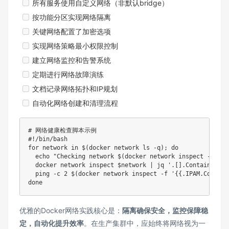
所有服务使用自定义网络（非默认bridge）
按功能分区实现网络隔离
关键网络配置了加密选项
实现网络策略最小权限控制
建立网络监控和告警系统
定期进行网络故障演练
文档记录网络拓扑和IP规划
自动化网络创建和清理流程
# 网络健康检查脚本示例
#!/bin/bash
for
network
in
$(
docker
 network 
ls
-q
)
;
do
echo
"Checking network 
$(
docker
 network inspect 
-f
'{
{
docker
 network inspect 
$network
|
 jq 
'.[].Containers[]
ping
-c
2
$(
docker
 network inspect 
-f
'{
{.IPAM.Config[
done
优雅的Docker网络实践核心是：
隔离确保安全，监控保障稳
定，自动化提升效率
。在生产集群中，应始终将网络视为一