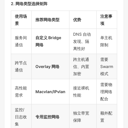
2. 网络类型选择矩阵
使用场
注意事
推荐网络类型
优势
景
项
DNS 自动
服务间
自定义 Bridge
单主机
发现、隔
通信
网络
限制
离性好
跨主机通
需要
跨节点
Overlay 网络
信、内置
Swarm
通信
加密
模式
需要物
高性能
接近裸机
Macvlan/IPvlan
理网络
需求
性能
配合
监控/
独立带宽
额外配
日志收
专用监控网络
保障
置
集