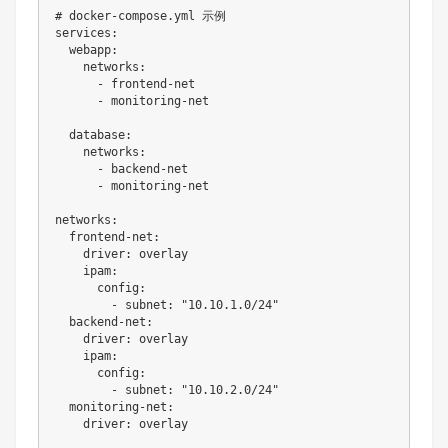
# docker-compose.yml 示例
services
:
webapp
:
networks
:
-
 frontend
-
net

-
 monitoring
-
net

database
:
networks
:
-
 backend
-
net

-
 monitoring
-
net

networks
:
frontend-net
:
driver
:
 overlay

ipam
:
config
:
-
subnet
:
"10.10.1.0/24"
backend-net
:
driver
:
 overlay

ipam
:
config
:
-
subnet
:
"10.10.2.0/24"
monitoring-net
:
driver
: