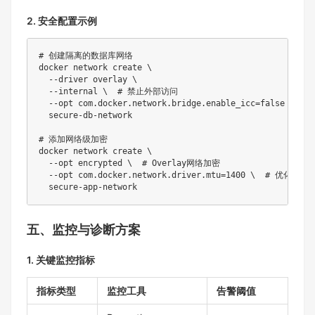
2. 安全配置示例
# 创建隔离的数据库网络
docker
 network create 
\
--driver
 overlay 
\
--internal
\
# 禁止外部访问
--opt
com.docker.network.bridge.enable_icc
=
false 
\
# 
  secure-db-network

# 添加网络级加密
docker
 network create 
\
--opt
 encrypted 
\
# Overlay网络加密
--opt
com.docker.network.driver.mtu
=
1400
\
# 优化加密M
五、监控与诊断方案
1. 关键监控指标
指标类型
监控工具
告警阈值