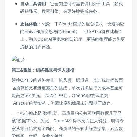
自动工具调用
：它会知道何时需要调用外部工具（如代
码解释器、搜索引擎）来更好地完成任务。
更优体验
：想象一下Claude模型的混合模式（快速响应
的Haiku和深度思考的Sonnet），但GPT-5将在此基础
上，融入OpenAI更庞大的知识库、更强的推理能力和更
流畅的用户体验。
第三&四章：训练挑战与惊人规模
通往GPT-5的道路并非一帆风顺。据报道，其训练过程曾面
临预算超支和进度落后的挑战，单次训练运行的成本甚至可
能高达5亿美元。2023年中期，OpenAI曾尝试名为
“Ariscus”的新架构，但因速度和效果未达预期而放弃。
一个核心挑战是“数据荒”。高质量的公共互联网数据几乎已
被“挖掘”殆尽。为此，OpenAI不得不投入巨大资源，聘请专
家从零开始构建全新的、高质量的私有训练数据集，涵盖数
学问题、代码、专业文献等。