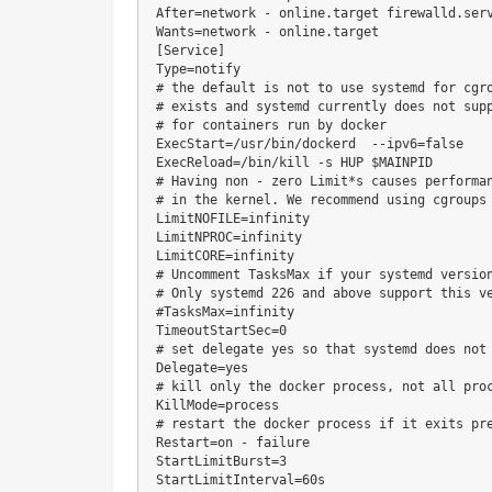
After=network - online.target firewalld.serv
Wants=network - online.target

[Service]

Type=notify

# the default is not to use systemd for cgro
# exists and systemd currently does not supp
# for containers run by docker 

ExecStart=/usr/bin/dockerd  --ipv6=false

ExecReload=/bin/kill -s HUP $MAINPID

# Having non - zero Limit*s causes performan
# in the kernel. We recommend using cgroups 
LimitNOFILE=infinity

LimitNPROC=infinity

LimitCORE=infinity

# Uncomment TasksMax if your systemd version
# Only systemd 226 and above support this ve
#TasksMax=infinity

TimeoutStartSec=0

# set delegate yes so that systemd does not 
Delegate=yes

# kill only the docker process, not all proc
KillMode=process

# restart the docker process if it exits pre
Restart=on - failure

StartLimitBurst=3

StartLimitInterval=60s
