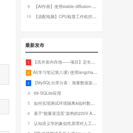
9
【AI作画】使用stable-diffusion-webui搭建AI作画平台
10
【选配电脑】CPU核显工作机控制预算5000
最新发布
【高并发内存池——项目】定长内存池——开胃小菜
1
AI(学习笔记第八课) 使用langchain的embedding models
2
【MySQL分库分表：海量数据架构的终极解决方案】
3
4
69-SQLite应用
5
如何实现测试环境隔离&临时数据库（pytest+SQLite）
6
基于“能量逆流泵“架构的220V AC至20V DC 300W高效电源设计
7
认知语义学的象似性原理对人工智能自然语言处理深层语义分析的影响与启示