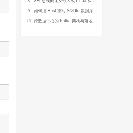
8
SPI 总线概述及嵌入式 Linux 从属 SPI 设备驱动程序开发（第二部分，实践）
9
如何用 Rust 重写 SQLite 数据库（二）:是否有市场空间？
10
跨数据中心的 Kafka 架构与落地实战