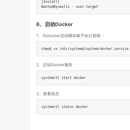
[Install]

6、启动Docker
1、为Docker启动脚本赋予执行权限：
chmod +x /etc/systemd/system/docker.service
2、启动Docker服务
systemctl start docker
3、查看状态
systemctl status docker