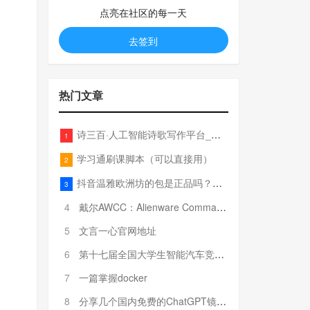
点亮在社区的每一天
去签到
热门文章
诗三百·人工智能诗歌写作平台_在线作诗机_藏头诗生成器_电脑对联_姓名作诗
1
学习通刷课脚本（可以直接用）
2
抖音温雅欧洲坊的包是正品吗？温雅卖的包为啥那么便宜？
3
4
戴尔AWCC：Alienware Command Center 故障排除方法，里面附有超全详解呦，快来快来，欢迎观看~
5
文言一心官网地址
6
第十七届全国大学生智能汽车竞赛全国总决赛参赛队伍奖项公告
7
一篇掌握docker
8
分享几个国内免费的ChatGPT镜像网址(亲测有效-4月25日更新)