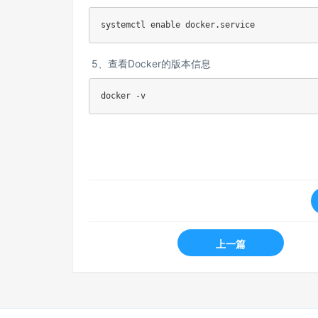
systemctl enable docker.service
5、查看Docker的版本信息
docker -v
上一篇