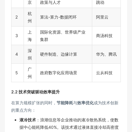
京
政策与人才
跳动
杭
2
算法-算力-数据闭环
阿里云
州
上
国际化资源、世界级产业
3
商汤科技
海
集群
深
4
硬件制造、边缘计算
华为、腾讯
圳
广
5
政府数字化应用场景
云从科技
州
2.2 技术突破驱动效率提升
在算力规模扩张的同时，
节能降耗
与
效率优化
成为技术创新
的重点方向：
液冷技术
：浪潮信息等企业推动的液冷散热系统，使数
据中心能耗降低40%。该技术通过液体直接冷却高密度