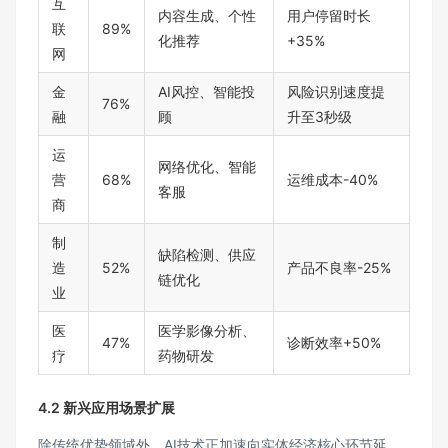
互
内容生成、个性
用户停留时长
联
89%
化推荐
+35%
网
金
AI风控、智能投
风险识别速度提
76%
融
顾
升至3秒级
运
网络优化、智能
营
68%
运维成本-40%
客服
商
制
缺陷检测、供应
造
52%
产品不良率-25%
链优化
业
医
医学影像分析、
47%
诊断效率+50%
疗
药物研发
4.2 新兴应用场景扩展
除传统优势领域外，AI技术正加速向实体经济核心环节延