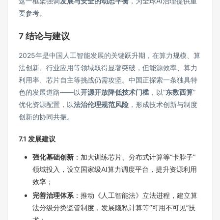
这一框架强调
发展与安全的动态平衡
，为全球AI治理提供重
要参考。
7 结论与建议
2025年是中国人工智能发展的关键跃升期，在算力规模、算
法创新、行业应用等领域取得显著突破，但能源效率、算力
利用率、芯片自主等挑战仍需攻坚。中国正探索一条独具特
色的发展道路——以
开源开放降低技术门槛
，以“
东数西算
”
优化资源配置，以
法治伦理规范风险
，形成技术创新与制度
创新的协同共振。
7.1 发展建议
强化基础创新
：加大训练芯片、分布式计算等“卡脖子”
领域投入，设立国家级AI算力调度平台，提升资源利用
效率；
完善治理体系
：推动《人工智能法》立法进程，建立算
法分级分类监管制度，发展隐私计算等“可用不可见”技
术；