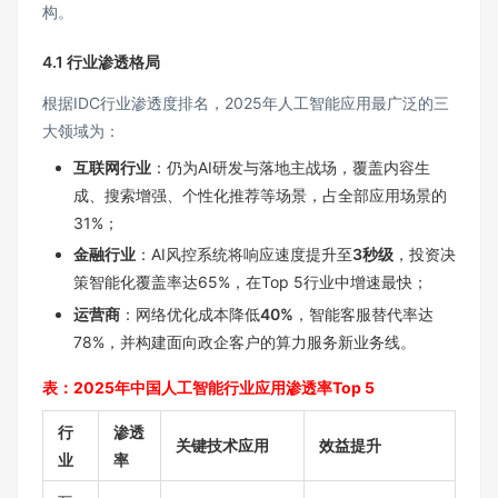
构。
4.1 行业渗透格局
根据IDC行业渗透度排名，2025年人工智能应用最广泛的三
大领域为：
互联网行业
：仍为AI研发与落地主战场，覆盖内容生
成、搜索增强、个性化推荐等场景，占全部应用场景的
31%；
金融行业
：AI风控系统将响应速度提升至
3秒级
，投资决
策智能化覆盖率达65%，在Top 5行业中增速最快；
运营商
：网络优化成本降低
40%
，智能客服替代率达
78%，并构建面向政企客户的算力服务新业务线。
表：2025年中国人工智能行业应用渗透率Top 5
行
渗透
关键技术应用
效益提升
业
率