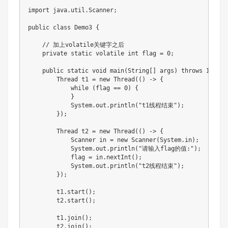
import java.util.Scanner;

public class Demo3 {

    // 加上volatile关键字之后

    private static volatile int flag = 0;

    public static void main(String[] args) throws Interr
        Thread t1 = new Thread(() -> {

            while (flag == 0) {

            }

            System.out.println("t1线程结束");

        });

        Thread t2 = new Thread(() -> {

            Scanner in = new Scanner(System.in);

            System.out.println("请输入flag的值:");

            flag = in.nextInt();

            System.out.println("t2线程结束");

        });

        t1.start();

        t2.start();

        t1.join();

        t2.join();
