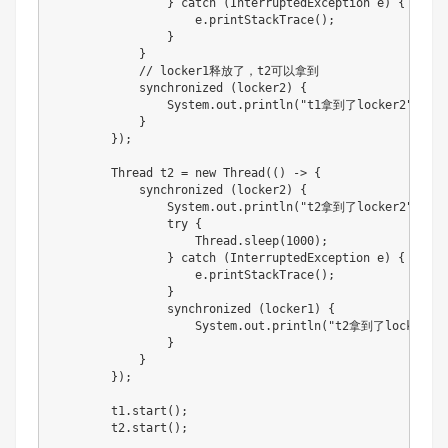
                } catch (InterruptedException e) {

                    e.printStackTrace();

                }

            }

            // locker1释放了，t2可以拿到

            synchronized (locker2) {

                System.out.println("t1拿到了locker2");

            }

        });

        Thread t2 = new Thread(() -> {

            synchronized (locker2) {

                System.out.println("t2拿到了locker2");

                try {

                    Thread.sleep(1000);

                } catch (InterruptedException e) {

                    e.printStackTrace();

                }

                synchronized (locker1) {

                    System.out.println("t2拿到了locker1");
                }

            }

        });

        t1.start();

        t2.start();
