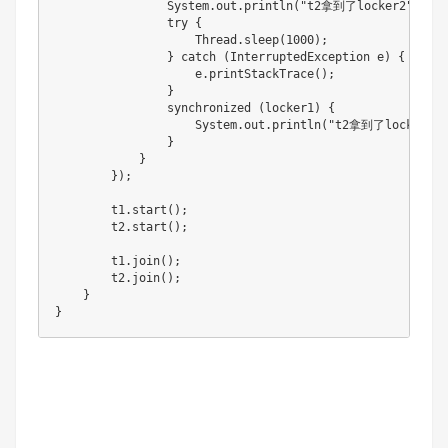
                System.out.println("t2拿到了locker2");

                try {

                    Thread.sleep(1000);

                } catch (InterruptedException e) {

                    e.printStackTrace();

                }

                synchronized (locker1) {

                    System.out.println("t2拿到了locker1");
                }

            }

        });

        t1.start();

        t2.start();

        t1.join();

        t2.join();

    }

}