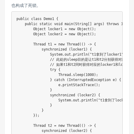
也构成了死锁。
public class Demo1 {

    public static void main(String[] args) throws Interr
        Object locker1 = new Object();

        Object locker2 = new Object();

        Thread t1 = new Thread(() -> {

            synchronized (locker1) {

                System.out.println("t1拿到了locker1");

                // 此处的sleep目的是让t1和t2分别获得对应的lock
                // 如果t1和t2同时获得对应的locker1和lo
                try {

                    Thread.sleep(1000);

                } catch (InterruptedException e) {

                    e.printStackTrace();

                }

                synchronized (locker2) {

                    System.out.println("t1拿到了locker2");
                }

            }

        });

        Thread t2 = new Thread(() -> {

            synchronized (locker2) {
