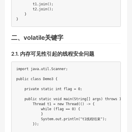
        t1.join();

        t2.join();

    }

}
二、volatile关键字
2.1. 内存可见性引起的线程安全问题
import java.util.Scanner;

public class Demo3 {

    private static int flag = 0;

    public static void main(String[] args) throws Interr
        Thread t1 = new Thread(() -> {

            while (flag == 0) {

            }

            System.out.println("t1线程结束");

        });
