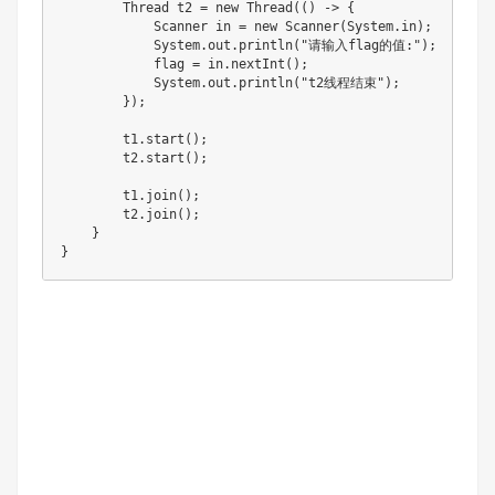
        Thread t2 = new Thread(() -> {

            Scanner in = new Scanner(System.in);

            System.out.println("请输入flag的值:");

            flag = in.nextInt();

            System.out.println("t2线程结束");

        });

        t1.start();

        t2.start();

        t1.join();

        t2.join();

    }

}