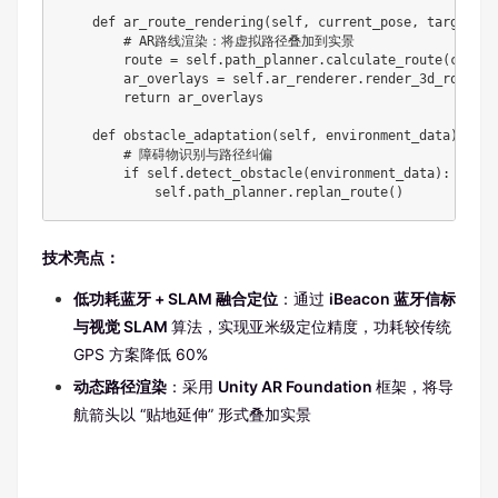
    def ar_route_rendering(self, current_pose, target_pos
        # AR路线渲染：将虚拟路径叠加到实景

        route = self.path_planner.calculate_route(curren
        ar_overlays = self.ar_renderer.render_3d_route(r
        return ar_overlays

    def obstacle_adaptation(self, environment_data):

        # 障碍物识别与路径纠偏

        if self.detect_obstacle(environment_data):

            self.path_planner.replan_route()
技术亮点：
低功耗蓝牙 + SLAM 融合定位
：通过
iBeacon 蓝牙信标
与视觉 SLAM
算法，实现亚米级定位精度，功耗较传统
GPS 方案降低 60%
动态路径渲染
：采用
Unity AR Foundation
框架，将导
航箭头以 “贴地延伸” 形式叠加实景