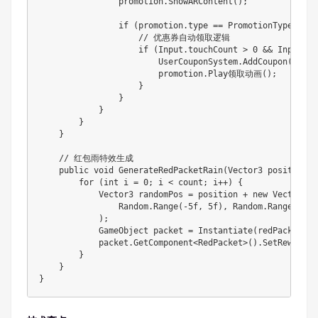
                promotion.ShowARContent();

                if (promotion.type == PromotionType.COUPO
                    // 优惠券自动领取逻辑

                    if (Input.touchCount > 0 && Input.Ge
                        UserCouponSystem.AddCoupon(promo
                        promotion.Play领取动画();

                    }

                }

            }

        }

    }

    // 红包雨特效生成

    public void GenerateRedPacketRain(Vector3 position, 
        for (int i = 0; i < count; i++) {

            Vector3 randomPos = position + new Vector3(

                Random.Range(-5f, 5f), Random.Range(2f, 
            );

            GameObject packet = Instantiate(redPacketPre
            packet.GetComponent<RedPacket>().SetReward(R
        }

    }

}