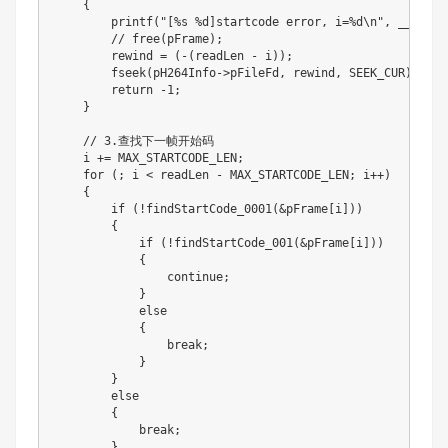
{
printf
(
"[%s %d]startcode error, i=%d\n"
,
__FILE_
// free(pFrame);
        rewind 
=
(
-
(
readLen 
-
 i
)
)
;
fseek
(
pH264Info
->
pFileFd
,
 rewind
,
SEEK_CUR
)
;
return
-
1
;
}
// 3.查找下一帧开始码
    i 
+=
 MAX_STARTCODE_LEN
;
for
(
;
 i 
<
 readLen 
-
 MAX_STARTCODE_LEN
;
 i
++
)
{
if
(
!
findStartCode_0001
(
&
pFrame
[
i
]
)
)
{
if
(
!
findStartCode_001
(
&
pFrame
[
i
]
)
)
{
continue
;
}
else
{
break
;
}
}
else
{
break
;
}