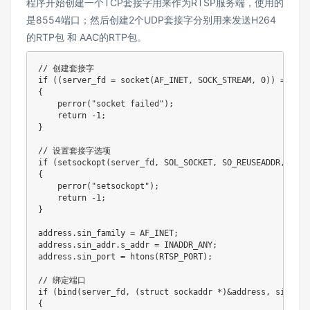
程序开始创建一个TCP套接字用来作为RTSP服务端，使用的
是8554端口；然后创建2个UDP套接字分别用来发送H264
的RTP包 和 AAC的RTP包。
// 创建套接字
if
(
(
server_fd 
=
socket
(
AF_INET
,
 SOCK_STREAM
,
0
)
)
==
0
)
{
perror
(
"socket failed"
)
;
return
-
1
;
}
// 设置套接字选项
if
(
setsockopt
(
server_fd
,
 SOL_SOCKET
,
 SO_REUSEADDR
,
&
opt
{
perror
(
"setsockopt"
)
;
return
-
1
;
}
address
.
sin_family 
=
 AF_INET
;
address
.
sin_addr
.
s_addr 
=
 INADDR_ANY
;
address
.
sin_port 
=
htons
(
RTSP_PORT
)
;
// 绑定端口
if
(
bind
(
server_fd
,
(
struct
sockaddr
*
)
&
address
,
sizeof
(
{