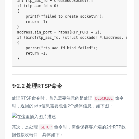
int
 rtp_aac_fd 
=
createUdpSocket
(
)
;
if
(
rtp_aac_fd 
<
0
)
{
printf
(
"failed to create socket\n"
)
;
return
-
1
;
}
address
.
sin_port 
=
htons
(
RTP_PORT 
+
2
)
;
if
(
bind
(
rtp_aac_fd
,
(
struct
sockaddr
*
)
&
address
,
sizeof
{
perror
(
"rtp_aac_fd bind failed"
)
;
return
-
1
;
}
✨2.2 处理RTSP命令
处理RTSP命令时，首先需要注意的是处理
命令
DESCRIBE
时，返回的sdp信息需要包含2个媒体信息，如下图：
其次，是处理
命令时，需要保存客户端的2个RTP数
SETUP
据包接收端口，具体如下：