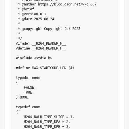
 * @author https://blog.csdn.net/wkd_007

 * @brief

 * @version 0.1

 * @date 2025-06-24

 *

 * @copyright Copyright (c) 2025

 *

 */
#
ifndef
__H264_READER_H__
#
define
__H264_READER_H__
#
include
<stdio.h>
#
define
MAX_STARTCODE_LEN
(
4
)
typedef
enum
{
    FALSE
,
    TRUE
,
}
 BOOL
;
typedef
enum
{
    H264_NALU_TYPE_SLICE 
=
1
,
    H264_NALU_TYPE_DPA 
=
2
,
    H264_NALU_TYPE_DPB 
=
3
,