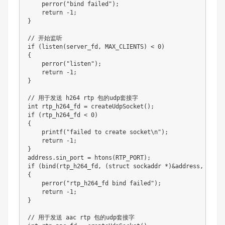
perror
(
"bind failed"
)
;
return
-
1
;
}
// 开始监听
if
(
listen
(
server_fd
,
 MAX_CLIENTS
)
<
0
)
{
perror
(
"listen"
)
;
return
-
1
;
}
// 用于发送 h264 rtp 包的udp套接字
int
 rtp_h264_fd 
=
createUdpSocket
(
)
;
if
(
rtp_h264_fd 
<
0
)
{
printf
(
"failed to create socket\n"
)
;
return
-
1
;
}
address
.
sin_port 
=
htons
(
RTP_PORT
)
;
if
(
bind
(
rtp_h264_fd
,
(
struct
sockaddr
*
)
&
address
,
sizeo
{
perror
(
"rtp_h264_fd bind failed"
)
;
return
-
1
;
}
// 用于发送 aac rtp 包的udp套接字