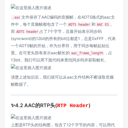
文件保存了AAC编码的音频帧，在ADTS格式的aac文
.aac
件中，每个音频帧都包含了一个
和
。
ADTS header
AAC ES
而
占了7个字节，且最开始表示同步码
ADTS header
(syncword)的12bit的所有的bit位都是1，总是0xFFF，代表
一个ADTS帧的开始，作为分界符，用于同步每帧起始位
置。在可变头部有表示aac帧长的
，占
aac_frame_length
13bit。我们可以用下面代码来查找同步码并获取帧长。
清楚上述知识后，我们就可以从aac文件结构不断读取音频
帧数据了。
✨4.2 AAC的RTP头(
)
RTP Header
上图是RTP头的结构图，包含了12个字节的内容，可以用代