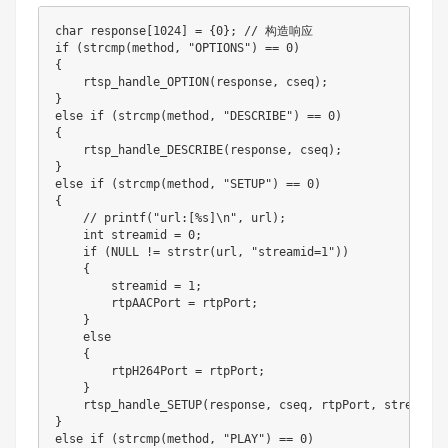
char
 response
[
1024
]
=
{
0
}
;
// 构造响应
if
(
strcmp
(
method
,
"OPTIONS"
)
==
0
)
{
rtsp_handle_OPTION
(
response
,
 cseq
)
;
}
else
if
(
strcmp
(
method
,
"DESCRIBE"
)
==
0
)
{
rtsp_handle_DESCRIBE
(
response
,
 cseq
)
;
}
else
if
(
strcmp
(
method
,
"SETUP"
)
==
0
)
{
// printf("url:[%s]\n", url);
int
 streamid 
=
0
;
if
(
NULL
!=
strstr
(
url
,
"streamid=1"
)
)
{
        streamid 
=
1
;
        rtpAACPort 
=
 rtpPort
;
}
else
{
        rtpH264Port 
=
 rtpPort
;
}
rtsp_handle_SETUP
(
response
,
 cseq
,
 rtpPort
,
 streamid
)
}
else
if
(
strcmp
(
method
,
"PLAY"
)
==
0
)