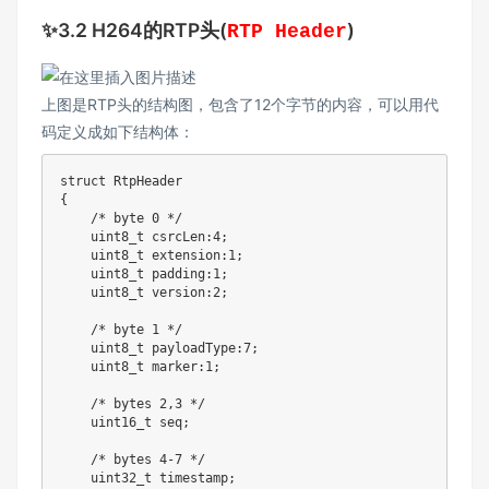
✨3.2 H264的RTP头(
)
RTP Header
上图是RTP头的结构图，包含了12个字节的内容，可以用代
码定义成如下结构体：
struct
RtpHeader
{
/* byte 0 */
uint8_t
 csrcLen
:
4
;
uint8_t
 extension
:
1
;
uint8_t
 padding
:
1
;
uint8_t
 version
:
2
;
/* byte 1 */
uint8_t
 payloadType
:
7
;
uint8_t
 marker
:
1
;
/* bytes 2,3 */
uint16_t
 seq
;
/* bytes 4-7 */
uint32_t
 timestamp
;