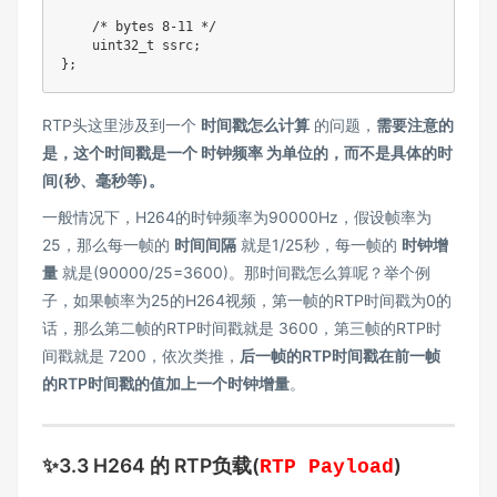
/* bytes 8-11 */
uint32_t
 ssrc
;
}
;
RTP头这里涉及到一个
时间戳怎么计算
的问题，
需要注意的
是，这个时间戳是一个 时钟频率 为单位的，而不是具体的时
间(秒、毫秒等)。
一般情况下，H264的时钟频率为90000Hz，假设帧率为
25，那么每一帧的
时间间隔
就是1/25秒，每一帧的
时钟增
量
就是(90000/25=3600)。那时间戳怎么算呢？举个例
子，如果帧率为25的H264视频，第一帧的RTP时间戳为0的
话，那么第二帧的RTP时间戳就是 3600，第三帧的RTP时
间戳就是 7200，依次类推，
后一帧的RTP时间戳在前一帧
的RTP时间戳的值加上一个时钟增量
。
✨3.3 H264 的 RTP负载(
)
RTP Payload