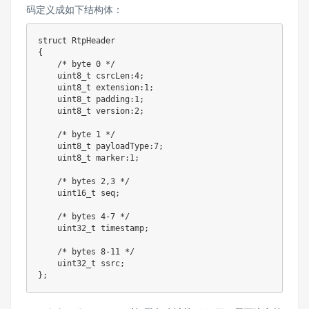
码定义成如下结构体：
struct
RtpHeader
{
/* byte 0 */
uint8_t
 csrcLen
:
4
;
uint8_t
 extension
:
1
;
uint8_t
 padding
:
1
;
uint8_t
 version
:
2
;
/* byte 1 */
uint8_t
 payloadType
:
7
;
uint8_t
 marker
:
1
;
/* bytes 2,3 */
uint16_t
 seq
;
/* bytes 4-7 */
uint32_t
 timestamp
;
/* bytes 8-11 */
uint32_t
 ssrc
;
}
;