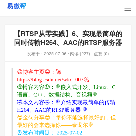
【RTSP从零实践】6、实现最简单的
同时传输H264、AAC的RTSP服务器
发布于：
2025-07-06
⋅ 阅读:(227)
⋅ 点赞:(0)
😁博客主页😁：🚀
https://blog.csdn.net/wkd_007
🚀
🤑博客内容🤑：🍭嵌入式开发、Linux、C
语言、C++、数据结构、音视频🍭
🤣本文内容🤣：🍭介绍实现最简单的传输
H264、AAC的RTSP服务器 🍭
😎金句分享😎：🍭你不能选择最好的，但
最好的会来选择你——泰戈尔🍭
⏰发布时间⏰： 2025-07-02