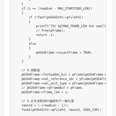
}
if
(
i 
==
(
readLen 
-
 MAX_STARTCODE_LEN
)
)
{
if
(
!
feof
(
pH264Info
->
pFileFd
)
)
{
printf
(
"[%s %d]MAX_FRAME_LEN too small\n"
,
_
// free(pFrame);
return
-
1
;
}
else
{
            pH264Frame
->
isLastFrame 
=
 TRUE
;
}
}
// 4.填数据
    pH264Frame
->
forbidden_bit 
=
 pFrame
[
pH264Frame
->
start
    pH264Frame
->
nal_reference_idc 
=
 pFrame
[
pH264Frame
->
s
    pH264Frame
->
nal_unit_type 
=
 pFrame
[
pH264Frame
->
start
// pH264Frame->pFrameBuf = pFrame;
    pH264Frame
->
frame_len 
=
 i
;
// 5.文件读取指针偏移到下一帧位置
    rewind 
=
(
-
(
readLen 
-
 i
)
)
;
fseek
(
pH264Info
->
pFileFd
,
 rewind
,
SEEK_CUR
)
;