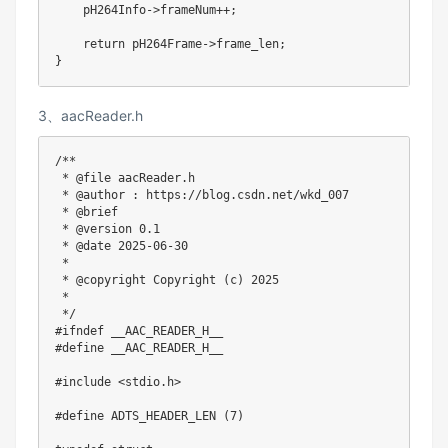
    pH264Info
->
frameNum
++
;
return
 pH264Frame
->
frame_len
;
}
3、aacReader.h
/**

 * @file aacReader.h

 * @author : https://blog.csdn.net/wkd_007

 * @brief 

 * @version 0.1

 * @date 2025-06-30

 * 

 * @copyright Copyright (c) 2025

 * 

 */
#
ifndef
__AAC_READER_H__
#
define
__AAC_READER_H__
#
include
<stdio.h>
#
define
ADTS_HEADER_LEN
(
7
)