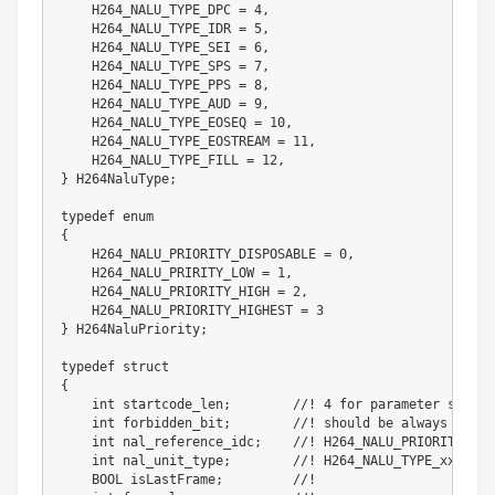
    H264_NALU_TYPE_DPC 
=
4
,
    H264_NALU_TYPE_IDR 
=
5
,
    H264_NALU_TYPE_SEI 
=
6
,
    H264_NALU_TYPE_SPS 
=
7
,
    H264_NALU_TYPE_PPS 
=
8
,
    H264_NALU_TYPE_AUD 
=
9
,
    H264_NALU_TYPE_EOSEQ 
=
10
,
    H264_NALU_TYPE_EOSTREAM 
=
11
,
    H264_NALU_TYPE_FILL 
=
12
,
}
 H264NaluType
;
typedef
enum
{
    H264_NALU_PRIORITY_DISPOSABLE 
=
0
,
    H264_NALU_PRIRITY_LOW 
=
1
,
    H264_NALU_PRIORITY_HIGH 
=
2
,
    H264_NALU_PRIORITY_HIGHEST 
=
3
}
 H264NaluPriority
;
typedef
struct
{
int
 startcode_len
;
//! 4 for parameter sets a
int
 forbidden_bit
;
//! should be always FALSE
int
 nal_reference_idc
;
//! H264_NALU_PRIORITY_xxx
int
 nal_unit_type
;
//! H264_NALU_TYPE_xxxx
    BOOL isLastFrame
;
//!