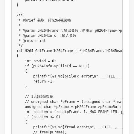
}
/**

 * @brief 获取一阵h264视频帧

 *

 * @param pH264Frame ：输出参数，使用后 pH264Frame->pFrameB
 * @param pH264Info ：输入参数

 * @return int

 */
int
H264_GetFrame
(
H264Frame_t 
*
pH264Frame
,
 H264ReaderInf
{
int
 rewind 
=
0
;
if
(
pH264Info
->
pFileFd 
==
NULL
)
{
printf
(
"[%s %d]pFileFd error\n"
,
__FILE__
,
__LIN
return
-
1
;
}
// 1.读取帧数据
// unsigned char *pFrame = (unsigned char *)malloc(M
unsigned
char
*
pFrame 
=
 pH264Frame
->
pFrameBuf
;
int
 readLen 
=
fread
(
pFrame
,
1
,
 MAX_FRAME_LEN
,
 pH264I
if
(
readLen 
<=
0
)
{
printf
(
"[%s %d]fread error\n"
,
__FILE__
,
__LINE_
// free(pFrame);