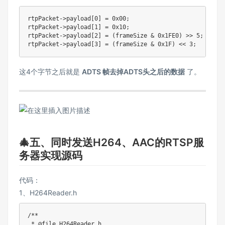
rtpPacket
->
payload
[
0
]
=
0x00
;
rtpPacket
->
payload
[
1
]
=
0x10
;
rtpPacket
->
payload
[
2
]
=
(
frameSize 
&
0x1FE0
)
>>
5
;
// 高
rtpPacket
->
payload
[
3
]
=
(
frameSize 
&
0x1F
)
<<
3
;
// 低
这4个字节之后就是
ADTS 帧去掉ADTS头之后的数据
了。
🎄五、同时发送H264、AAC的RTSP服
务器实现源码
代码：
1、H264Reader.h
/**

 * @file H264Reader.h
