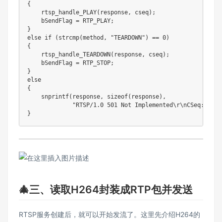
{
rtsp_handle_PLAY
(
response
,
 cseq
)
;
    bSendFlag 
=
 RTP_PLAY
;
}
else
if
(
strcmp
(
method
,
"TEARDOWN"
)
==
0
)
{
rtsp_handle_TEARDOWN
(
response
,
 cseq
)
;
    bSendFlag 
=
 RTP_STOP
;
}
else
{
snprintf
(
response
,
sizeof
(
response
)
,
"RTSP/1.0 501 Not Implemented\r\nCSeq: %d\r
}
🎄三、读取H264封装成RTP包并发送
RTSP服务创建后，就可以开始发流了。这里先介绍H264的