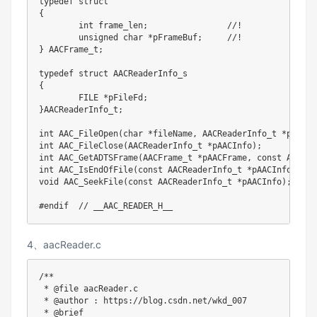
typedef
struct
{
int
 frame_len
;
//! 
unsigned
char
*
pFrameBuf
;
//! 
}
 AACFrame_t
;
typedef
struct
AACReaderInfo_s
{
	FILE 
*
pFileFd
;
}
AACReaderInfo_t
;
int
AAC_FileOpen
(
char
*
fileName
,
 AACReaderInfo_t 
*
pAACIn
int
AAC_FileClose
(
AACReaderInfo_t 
*
pAACInfo
)
;
int
AAC_GetADTSFrame
(
AACFrame_t 
*
pAACFrame
,
const
 AACRea
int
AAC_IsEndOfFile
(
const
 AACReaderInfo_t 
*
pAACInfo
)
;
void
AAC_SeekFile
(
const
 AACReaderInfo_t 
*
pAACInfo
)
;
#
endif
// __AAC_READER_H__
4、aacReader.c
/**

 * @file aacReader.c

 * @author : https://blog.csdn.net/wkd_007

 * @brief 
