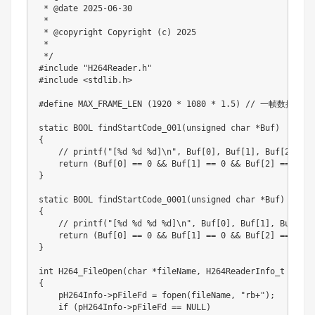
 * @date 2025-06-30

 *

 * @copyright Copyright (c) 2025

 *

 */
#
include
"H264Reader.h"
#
include
<stdlib.h>
#
define
MAX_FRAME_LEN
(
1920
*
1080
*
1.5
)
// 一帧数据最大
static
 BOOL 
findStartCode_001
(
unsigned
char
*
Buf
)
{
// printf("[%d %d %d]\n", Buf[0], Buf[1], Buf[2]);
return
(
Buf
[
0
]
==
0
&&
 Buf
[
1
]
==
0
&&
 Buf
[
2
]
==
1
)
;
}
static
 BOOL 
findStartCode_0001
(
unsigned
char
*
Buf
)
{
// printf("[%d %d %d %d]\n", Buf[0], Buf[1], Buf[2],
return
(
Buf
[
0
]
==
0
&&
 Buf
[
1
]
==
0
&&
 Buf
[
2
]
==
0
&&
}
int
H264_FileOpen
(
char
*
fileName
,
 H264ReaderInfo_t 
*
pH26
{
    pH264Info
->
pFileFd 
=
fopen
(
fileName
,
"rb+"
)
;
if
(
pH264Info
->
pFileFd 
==
NULL
)