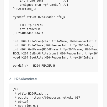
int
 frame_len
;
//!
unsigned
char
*
pFrameBuf
;
//!
}
 H264Frame_t
;
typedef
struct
H264ReaderInfo_s
{
    FILE 
*
pFileFd
;
int
 frameNum
;
}
 H264ReaderInfo_t
;
int
H264_FileOpen
(
char
*
fileName
,
 H264ReaderInfo_t 
*
pH26
int
H264_FileClose
(
H264ReaderInfo_t 
*
pH264Info
)
;
int
H264_GetFrame
(
H264Frame_t 
*
pH264Frame
,
 H264ReaderInf
BOOL 
H264_IsEndOfFile
(
const
 H264ReaderInfo_t 
*
pH264Info
)
void
H264_SeekFile
(
H264ReaderInfo_t 
*
pH264Info
)
;
#
endif
// __H264_READER_H__
2、H264Reader.c
/**

 * @file H264Reader.c

 * @author https://blog.csdn.net/wkd_007

 * @brief

 * @version 0.1
