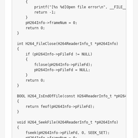
{
printf
(
"[%s %d]Open file error\n"
,
__FILE__
,
__L
return
-
1
;
}
    pH264Info
->
frameNum 
=
0
;
return
0
;
}
int
H264_FileClose
(
H264ReaderInfo_t 
*
pH264Info
)
{
if
(
pH264Info
->
pFileFd 
!=
NULL
)
{
fclose
(
pH264Info
->
pFileFd
)
;
        pH264Info
->
pFileFd 
=
NULL
;
}
return
0
;
}
BOOL 
H264_IsEndOfFile
(
const
 H264ReaderInfo_t 
*
pH264Info
)
{
return
feof
(
pH264Info
->
pFileFd
)
;
}
void
H264_SeekFile
(
H264ReaderInfo_t 
*
pH264Info
)
{
fseek
(
pH264Info
->
pFileFd
,
0
,
SEEK_SET
)
;
    pH264Info
->
frameNum 
=
0
;