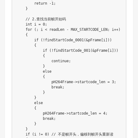
return
-
1
;
}
// 2.查找当前帧开始码
int
 i 
=
0
;
for
(
;
 i 
<
 readLen 
-
 MAX_STARTCODE_LEN
;
 i
++
)
{
if
(
!
findStartCode_0001
(
&
pFrame
[
i
]
)
)
{
if
(
!
findStartCode_001
(
&
pFrame
[
i
]
)
)
{
continue
;
}
else
{
                pH264Frame
->
startcode_len 
=
3
;
break
;
}
}
else
{
            pH264Frame
->
startcode_len 
=
4
;
break
;
}
}
if
(
i 
!=
0
)
// 不是帧开头，偏移到帧开头重新读