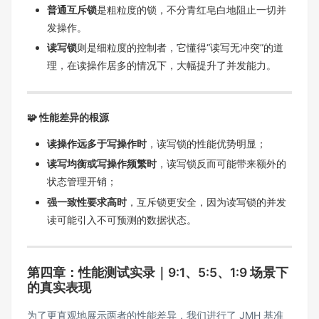
普通互斥锁
是粗粒度的锁，不分青红皂白地阻止一切并
发操作。
读写锁
则是细粒度的控制者，它懂得“读写无冲突”的道
理，在读操作居多的情况下，大幅提升了并发能力。
🧩 性能差异的根源
读操作远多于写操作时
，读写锁的性能优势明显；
读写均衡或写操作频繁时
，读写锁反而可能带来额外的
状态管理开销；
强一致性要求高时
，互斥锁更安全，因为读写锁的并发
读可能引入不可预测的数据状态。
第四章：性能测试实录｜9:1、5:5、1:9 场景下
的真实表现
为了更直观地展示两者的性能差异，我们进行了 JMH 基准