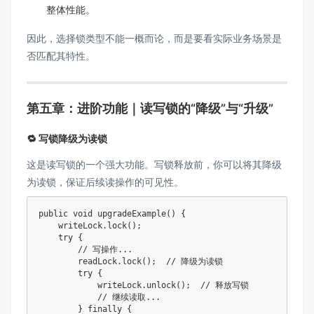
整体性能。
因此，选择锁类型不能一概而论，而是要看实际业务场景是
否匹配其特性。
第五章：进阶功能｜读写锁的“降级”与“升级”
🔁 写锁降级为读锁
这是读写锁的一个强大功能。写锁释放前，你可以将其降级
为读锁，保证后续读操作的可见性。
public
void
upgradeExample
(
)
{
    writeLock
.
lock
(
)
;
try
{
// 写操作...
        readLock
.
lock
(
)
;
// 降级为读锁
try
{
            writeLock
.
unlock
(
)
;
// 释放写锁
// 继续读取...
}
finally
{