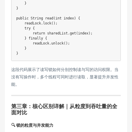
}
}
public
String
read
(
int
 index
)
{
    readLock
.
lock
(
)
;
try
{
return
 sharedList
.
get
(
index
)
;
}
finally
{
        readLock
.
unlock
(
)
;
}
}
这段代码展示了读写锁如何分别控制读与写的访问权限。当
没有写操作时，多个线程可同时进行读取，显著提升并发性
能。
第三章：核心区别详解｜从粒度到吞吐量的全
面对比
🔍 锁的粒度与并发能力