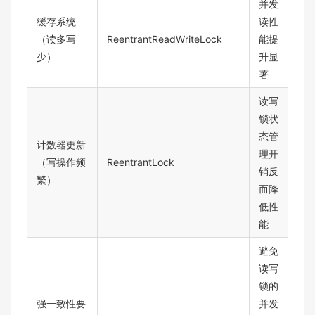
并发
缓存系统
读性
（读多写
ReentrantReadWriteLock
能提
少）
升显
著
读写
锁状
态管
计数器更新
理开
（写操作频
ReentrantLock
销反
繁）
而降
低性
能
避免
读写
锁的
强一致性要
并发