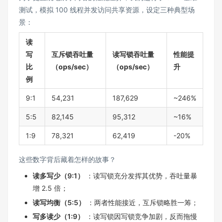
测试，模拟 100 线程并发访问共享资源，设定三种典型场
景：
读
写
互斥锁吞吐量
读写锁吞吐量
性能提
比
（ops/sec）
（ops/sec）
升
例
9:1
54,231
187,629
~246%
5:5
82,145
95,312
~16%
1:9
78,321
62,419
-20%
这些数字背后藏着怎样的故事？
读多写少（9:1）
：读写锁充分发挥其优势，吞吐量暴
增 2.5 倍；
读写均衡（5:5）
：两者性能接近，互斥锁略胜一筹；
写多读少（1:9）
：读写锁因写锁竞争加剧，反而拖慢