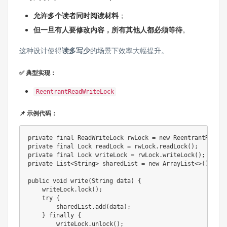
允许多个读者同时阅读材料
；
但一旦有人要修改内容，所有其他人都必须等待
。
这种设计使得
读多写少
的场景下效率大幅提升。
✅ 典型实现：
ReentrantReadWriteLock
📌 示例代码：
private
final
ReadWriteLock
 rwLock 
=
new
ReentrantReadWr
private
final
Lock
 readLock 
=
 rwLock
.
readLock
(
)
;
private
final
Lock
 writeLock 
=
 rwLock
.
writeLock
(
)
;
private
List
<
String
>
 sharedList 
=
new
ArrayList
<
>
(
)
;
public
void
write
(
String
 data
)
{
    writeLock
.
lock
(
)
;
try
{
        sharedList
.
add
(
data
)
;
}
finally
{
        writeLock
.
unlock
(
)
;