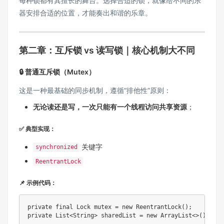
每种锁都有其擅长的舞台。选择合适的锁，就像给不同的乐
器安排合适的位置，才能奏出和谐的乐章。
第二章：互斥锁 vs 读写锁｜核心机制大不同
🔒 普通互斥锁（Mutex）
这是一种最基础的同步机制，遵循“排他性”原则：
无论读还是写，一次只能有一个线程访问共享资源
；
✅ 典型实现：
关键字
synchronized
ReentrantLock
📌 示例代码：
private
final
Lock
 mutex 
=
new
ReentrantLock
(
)
;
private
List
<
String
>
 sharedList 
=
new
ArrayList
<
>
(
)
;