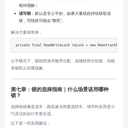
相对缓解；
读写锁
：默认是非公平的，如果大量线程持续获取读
锁，写线程可能会“饿死”。
解决方案很简单：
private
final
ReadWriteLock
 rwLock 
=
new
ReentrantReadWr
公平模式下，锁按照请求顺序分配，虽牺牲部分性能，却能
有效防止饥饿现象。
第七章：锁的选择指南｜什么场景该用哪种
锁？
选择锁就像是选车：跑高速当然要选快车，堵车时反而是小
巧灵活的自行车更合适。
以下是一些实用建议：