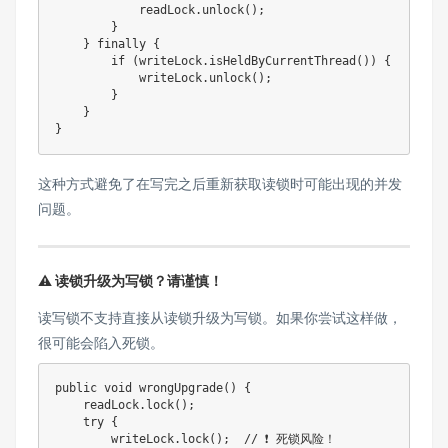
            readLock
.
unlock
(
)
;
}
}
finally
{
if
(
writeLock
.
isHeldByCurrentThread
(
)
)
{
            writeLock
.
unlock
(
)
;
}
}
}
这种方式避免了在写完之后重新获取读锁时可能出现的并发
问题。
⚠️ 读锁升级为写锁？请谨慎！
读写锁不支持直接从读锁升级为写锁。如果你尝试这样做，
很可能会陷入死锁。
public
void
wrongUpgrade
(
)
{
    readLock
.
lock
(
)
;
try
{
        writeLock
.
lock
(
)
;
// ❗ 死锁风险！