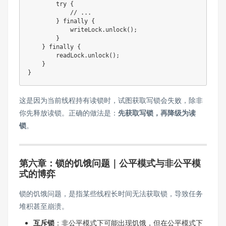
try
{
// ...
}
finally
{
            writeLock
.
unlock
(
)
;
}
}
finally
{
        readLock
.
unlock
(
)
;
}
}
这是因为当前线程持有读锁时，试图获取写锁会失败，除非
你先释放读锁。正确的做法是：
先获取写锁，再降级为读
锁
。
第六章：锁的饥饿问题｜公平模式与非公平模
式的博弈
锁的饥饿问题，是指某些线程长时间无法获取锁，导致任务
堆积甚至崩溃。
互斥锁
：非公平模式下可能出现饥饿，但在公平模式下