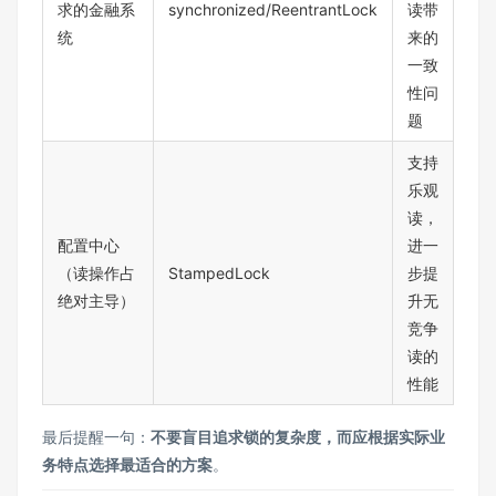
求的金融系
synchronized/ReentrantLock
读带
统
来的
一致
性问
题
支持
乐观
读，
配置中心
进一
（读操作占
StampedLock
步提
绝对主导）
升无
竞争
读的
性能
最后提醒一句：
不要盲目追求锁的复杂度，而应根据实际业
务特点选择最适合的方案
。