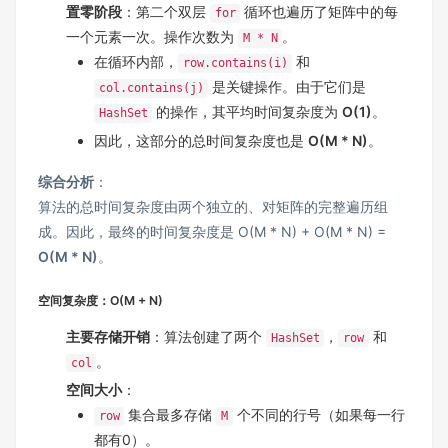
置零阶段
：第二个双层
循环也遍历了矩阵中的每
for
一个元素一次。操作次数为
。
M * N
在循环内部，
和
row.contains(i)
是关键操作。由于它们是
col.contains(j)
的操作，其平均时间复杂度为
O(1)
。
HashSet
因此，这部分的总时间复杂度也是
O(M * N)
。
综合分析
：
算法的总时间复杂度由两个独立的、对矩阵的完整遍历组
成。因此，最终的时间复杂度是 O(M * N) + O(M * N) =
O(M * N)
。
空间复杂度：O(M + N)
主要存储开销
：算法创建了两个
，
和
HashSet
row
。
col
空间大小
：
集合最多存储
个不同的行号（如果每一行
row
M
都有0）。