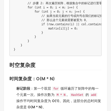
// 步骤 2: 再次遍历矩阵，根据集合中的标记进行置零
for
(
int
 i 
=
0
;
 i 
<
 m
;
 i
++
)
{
for
(
int
 j 
=
0
;
 j 
<
 n
;
 j
++
)
{
// 如果当前元素的行号或列号在我们的标记集合中
// 那么这个元素就需要被置为 0。
if
(
row
.
contains
(
i
)
||
 col
.
contains
(
j
)
)
                    matrix
[
i
]
[
j
]
=
0
;
}
}
}
}
}
时空复杂度
时间复杂度：O(M * N)
标记阶段
：第一个双层
循环遍历了矩阵中的每一
for
个元素一次。操作次数为
。
的
M * N
HashSet
add
操作平均时间复杂度为
O(1)
。因此，这部分的总时间复
杂度是
O(M * N)
。