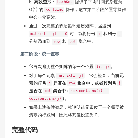
b.
高效查找
：
提供了平均时间复杂度为
HashSet
O(1) 的
操作，这在第二阶段的置零操作
contains
中会非常高效。
通过一次完整的双层循环遍历矩阵，当遇到
时，就将行号
和列号
matrix[i][j] == 0
i
j
分别添加到
和
集合中。
row
col
第二阶段：统一置零
它再次遍历整个矩阵的每一个位置
。
(i, j)
对于每个元素
，它会检查：
当前元
matrix[i][j]
素的行号
是否在
集合中，或者其列号
i
row
j
是否在
集合中
(
col
row.contains(i) ||
)。
col.contains(j)
如果上述条件满足，就说明该元素位于一个需要被
清零的行或列，因此将其值设置为 0。
完整代码