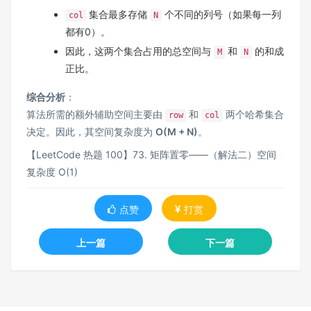
集合最多存储
个不同的列号（如果每一列
col
N
都有0）。
因此，这两个集合占用的总空间与
和
的和成
M
N
正比。
综合分析
：
算法所需的额外辅助空间主要由
和
两个哈希集合
row
col
决定。因此，其空间复杂度为
O(M + N)
。
【LeetCode 热题 100】73. 矩阵置零——（解法二）空间
复杂度 O(1)
点赞
打赏
上一篇
下一篇