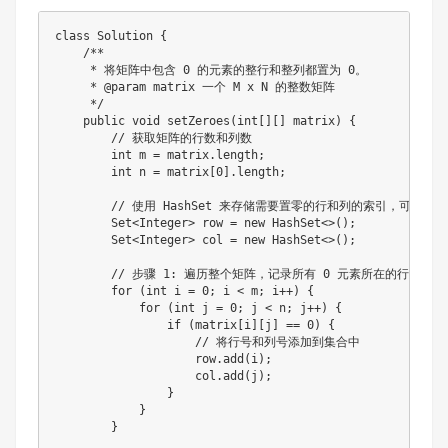
class
Solution
{
/**

     * 将矩阵中包含 0 的元素的整行和整列都置为 0。

     * @param matrix 一个 M x N 的整数矩阵

     */
public
void
setZeroes
(
int
[
]
[
]
 matrix
)
{
// 获取矩阵的行数和列数
int
 m 
=
 matrix
.
length
;
int
 n 
=
 matrix
[
0
]
.
length
;
// 使用 HashSet 来存储需要置零的行和列的索引，可以自
Set
<
Integer
>
 row 
=
new
HashSet
<
>
(
)
;
Set
<
Integer
>
 col 
=
new
HashSet
<
>
(
)
;
// 步骤 1: 遍历整个矩阵，记录所有 0 元素所在的行和列索
for
(
int
 i 
=
0
;
 i 
<
 m
;
 i
++
)
{
for
(
int
 j 
=
0
;
 j 
<
 n
;
 j
++
)
{
if
(
matrix
[
i
]
[
j
]
==
0
)
{
// 将行号和列号添加到集合中
                    row
.
add
(
i
)
;
                    col
.
add
(
j
)
;
}
}
}