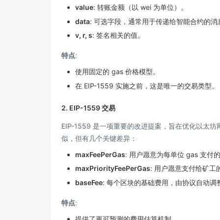
value
: 转账金额（以 wei 为单位）。
data
: 可选字段，通常用于传递给智能合约的
v, r, s
: 签名相关的值。
特点
:
使用固定的 gas 价格模型。
在 EIP-1559 实施之前，这是唯一的交易类型。
2. EIP-1559 交易
EIP-1559 是一项重要的改进提案，旨在优化以太
似，但有几个关键差异：
maxFeePerGas
: 用户愿意为每单位 gas 支
maxPriorityFeePerGas
: 用户愿意支付给矿
baseFee
: 每个区块的基础费用，由协议自动
特点
:
提供了更可预测的费用估算机制。