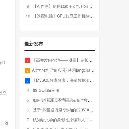
9
【AI作画】使用stable-diffusion-webui搭建AI作画平台
10
【选配电脑】CPU核显工作机控制预算5000
最新发布
【高并发内存池——项目】定长内存池——开胃小菜
1
并且
AI(学习笔记第八课) 使用langchain的embedding models
2
【MySQL分库分表：海量数据架构的终极解决方案】
3
4
69-SQLite应用
独立
5
如何实现测试环境隔离&临时数据库（pytest+SQLite）
6
基于“能量逆流泵“架构的220V AC至20V DC 300W高效电源设计
7
认知语义学的象似性原理对人工智能自然语言处理深层语义分析的影响与启示
容。这