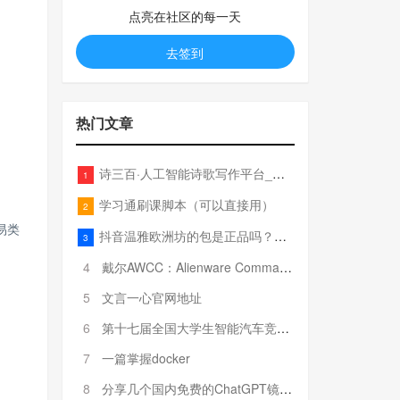
点亮在社区的每一天
去签到
热门文章
诗三百·人工智能诗歌写作平台_在线作诗机_藏头诗生成器_电脑对联_姓名作诗
1
学习通刷课脚本（可以直接用）
2
易类
抖音温雅欧洲坊的包是正品吗？温雅卖的包为啥那么便宜？
3
4
戴尔AWCC：Alienware Command Center 故障排除方法，里面附有超全详解呦，快来快来，欢迎观看~
5
文言一心官网地址
6
第十七届全国大学生智能汽车竞赛全国总决赛参赛队伍奖项公告
7
一篇掌握docker
8
分享几个国内免费的ChatGPT镜像网址(亲测有效-4月25日更新)