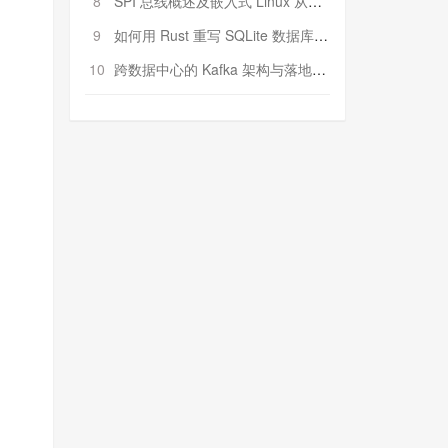
8
SPI 总线概述及嵌入式 Linux 从属 SPI 设备驱动程序开发（第二部分，实践）
9
如何用 Rust 重写 SQLite 数据库（二）:是否有市场空间？
10
跨数据中心的 Kafka 架构与落地实战