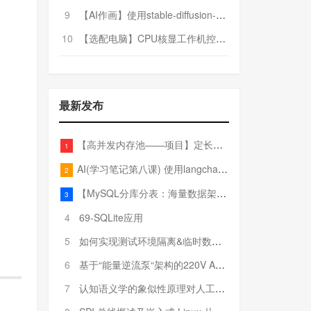
9
【AI作画】使用stable-diffusion-webui搭建AI作画平台
10
【选配电脑】CPU核显工作机控制预算5000
最新发布
【高并发内存池——项目】定长内存池——开胃小菜
1
AI(学习笔记第八课) 使用langchain的embedding models
2
【MySQL分库分表：海量数据架构的终极解决方案】
3
4
69-SQLite应用
5
如何实现测试环境隔离&临时数据库（pytest+SQLite）
6
基于“能量逆流泵“架构的220V AC至20V DC 300W高效电源设计
7
认知语义学的象似性原理对人工智能自然语言处理深层语义分析的影响与启示