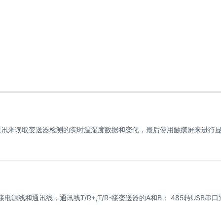
讯来读取变送器检测的实时温湿度数据和变化，最后使用触摸屏来进行
和通讯线，通讯线T/R+,T/R-接变送器的A和B； 485转USB串口