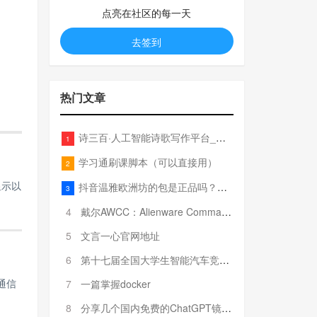
点亮在社区的每一天
去签到
热门文章
诗三百·人工智能诗歌写作平台_在线作诗机_藏头诗生成器_电脑对联_姓名作诗
1
学习通刷课脚本（可以直接用）
2
显示以
抖音温雅欧洲坊的包是正品吗？温雅卖的包为啥那么便宜？
3
4
戴尔AWCC：Alienware Command Center 故障排除方法，里面附有超全详解呦，快来快来，欢迎观看~
5
文言一心官网地址
6
第十七届全国大学生智能汽车竞赛全国总决赛参赛队伍奖项公告
7
一篇掌握docker
通信
8
分享几个国内免费的ChatGPT镜像网址(亲测有效-4月25日更新)