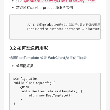
注入
@Resource DiscoveryClient discoveryClient
获取所有service-product微服务实例
// 1、获取product的所有ip+端口号,因为要远程调用了吗
List
<
ServiceInstance
>
 instances 
=
 discoveryClien
3.2 如何发送调用呢
选择
RestTemplate
或者
WebClient
,这里使用前者
编写配置类：
@Configuration
public
class
AppConfig
{
@Bean
public
RestTemplate
restTemplate
(
)
{
return
new
RestTemplate
(
)
;
}
}