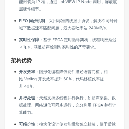
能封装为 IP 核，通过 LabVIEW IP Node 调用，屏蔽底
层硬件细节。
FIFO
同步机制
：采用标准四线握手协议，解决不同时钟
域下数据速率匹配问题，最大吞吐率达 240MB/s。
实时性保障
：基于 FPGA 定时循环架构，线程响应延迟
＜1μs，满足超声检测对实时性的严苛要求。
架构优势
开发效率
：图形化编程降低硬件描述语言门槛，相
比 Verilog 开发效率提升 60%，代码移植效率提
升 40%。
并行处理
：天然支持多线程并行执行，如超声采集、数
据处理、网络通信可同步运行，充分利用 FPGA 并行计
算能力。
可维护性
：模块化设计使功能模块独立封装，便于后续