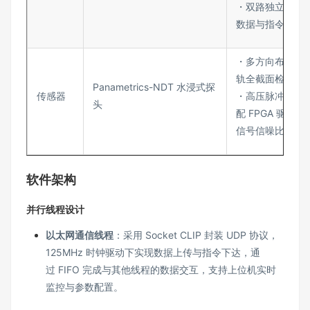
・双路独立通信
数据与指令并行
・多方向布置设
轨全截面检测
Panametrics-NDT 水浸式探
传感器
・高压脉冲激励
头
配 FPGA 驱动
信号信噪比高
软件架构
并行线程设计
以太网通信线程
：采用 Socket CLIP 封装 UDP 协议，
125MHz 时钟驱动下实现数据上传与指令下达，通
过 FIFO 完成与其他线程的数据交互，支持上位机实时
监控与参数配置。