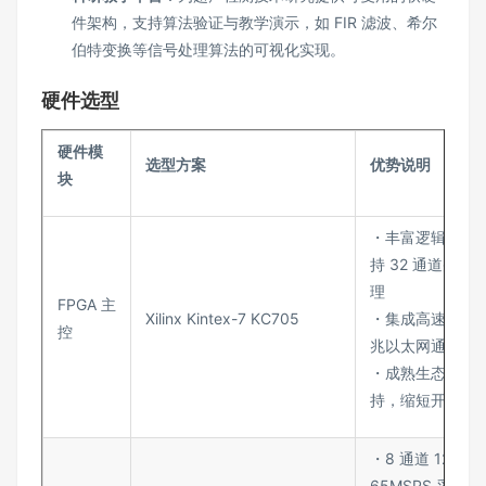
件架构，支持算法验证与教学演示，如 FIR 滤波、希尔
伯特变换等信号处理算法的可视化实现。
硬件选型
硬件模
选型方案
优势说明
块
・丰富逻辑资源
持 32 通道并行
理
FPGA 主
Xilinx Kintex-7 KC705
・集成高速收发
控
兆以太网通信需
・成熟生态提供 I
持，缩短开发周
・8 通道 12 位 
65MSPS 采样