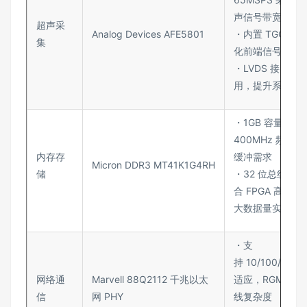
声信号带宽
超声采
Analog Devices AFE5801
・内置 TGC 与 
集
化前端信号调理
・LVDS 接口减
用，提升系统集
・1GB 容量、
400MHz 频率
内存存
缓冲需求
Micron DDR3 MT41K1G4RH
储
・32 位总线宽
合 FPGA 高效
大数据量实时存
・支
持 10/100/100
网络通
Marvell 88Q2112 千兆以太
适应，RGMII 
信
网 PHY
线复杂度