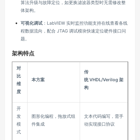
算法升级与故障定位，如更换滤波器类型时无需修改整
体架构。
可视化调试
：LabVIEW 实时监控功能支持在线查看各线
程数据流向，配合 JTAG 调试模块快速定位硬件接口问
题。
架构特点
对
传
比
本方案
统 VHDL/Verilog 架
维
构
度
开
发
图形化编程，拖放式组
文本代码编写，需手
模
件集成
动实现接口协议
式