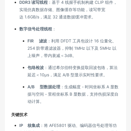
DDR3
读写线程
：基于 4 线握手机制构建 CLIP 组件，
实现仿真数据存储、图像缓存等功能，读写带宽
达 1.6GB/s，满足 32 通道数据缓冲需求。
数字信号处理线程
：
FIR
滤波
：利用 DFDT 工具包设计 16 位量化、
254 阶带通滤波器，抑制 1MHz 以下及 5MHz 以
上噪声，带内衰减＜3dB。
包络检波
：通过希尔伯特变换提取回波包络，算法
延迟＜10μs，满足 A/B 型显示实时性要求。
A/B
型数据处理
：生成幅度 - 时间坐标系 A 显数
据与空间 - 里程坐标系 B 显数据，支持伤损深度自
动计算。
关键技术
IP
核集成
：将 AFE5801 驱动、编码器信号处理等功