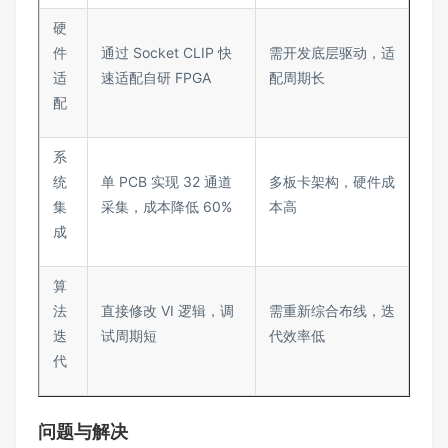
硬
件
通过 Socket CLIP 快
需开发底层驱动，适
适
速适配自研 FPGA
配周期长
配
系
统
单 PCB 实现 32 通道
多板卡架构，硬件成
集
采集，成本降低 60%
本高
成
算
法
直接修改 VI 逻辑，调
需重新综合布线，迭
迭
试周期短
代效率低
代
问题与解决