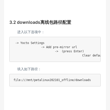
3.2 downloads离线包路径配置
进入以下选项中：
 -> Yocto Settings

		-> Add pre-mirror url

			->  (press Enter)

					Clear default v
填入如下路径：
file:///mnt/petalinux202101_offline/downloads