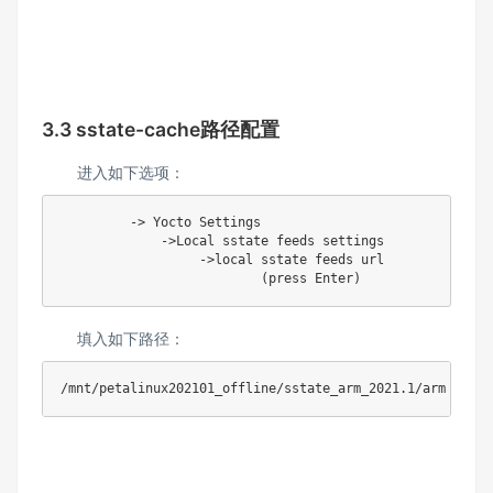
3.3
sstate-cache路径配置
进入如下选项：
         -> Yocto Settings

             ->Local sstate feeds settings

                  ->local sstate feeds url

                          (press Enter)
填入如下路径：
/mnt/petalinux202101_offline/sstate_arm_2021.1/arm