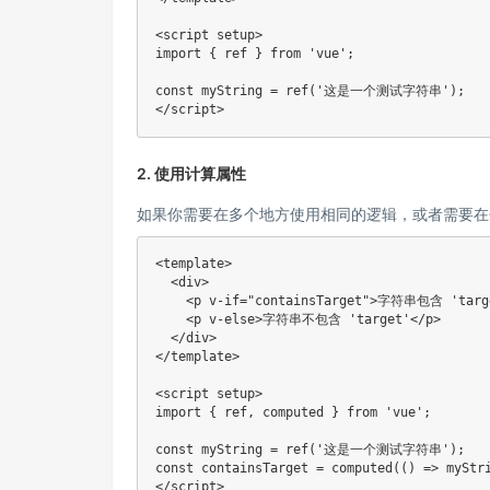
<script setup>

import { ref } from 'vue';

const myString = ref('这是一个测试字符串');

</script>
2. 使用计算属性
如果你需要在多个地方使用相同的逻辑，或者需要在
<template>

  <div>

    <p v-if="containsTarget">字符串包含 'targe
    <p v-else>字符串不包含 'target'</p>

  </div>

</template>

<script setup>

import { ref, computed } from 'vue';

const myString = ref('这是一个测试字符串');

const containsTarget = computed(() => myStri
</script>