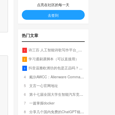
点亮在社区的每一天
去签到
热门文章
诗三百·人工智能诗歌写作平台_在线作诗机_藏头诗生成器_电脑对联_姓名作诗
1
学习通刷课脚本（可以直接用）
2
抖音温雅欧洲坊的包是正品吗？温雅卖的包为啥那么便宜？
3
4
戴尔AWCC：Alienware Command Center 故障排除方法，里面附有超全详解呦，快来快来，欢迎观看~
5
文言一心官网地址
6
第十七届全国大学生智能汽车竞赛全国总决赛参赛队伍奖项公告
7
一篇掌握docker
8
分享几个国内免费的ChatGPT镜像网址(亲测有效-4月25日更新)