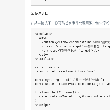
3. 使用方法
在某些情况下，你可能想在事件处理函数中检查字符
<template>

  <div>

    <button @click="checkContains">检查包含关系
    <p v-if="containsTarget">字符串包含 'targe
    <p v-else>字符串不包含 'target'</p>

  </div>

</template>

<script setup>

import { ref, reactive } from 'vue';

const myString = ref('这是一个测试字符串');

const state = reactive({ containsTarget: fal
function checkContains() {

  state.containsTarget = myString.value.incl
}

</script>