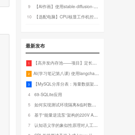
9
【AI作画】使用stable-diffusion-webui搭建AI作画平台
10
【选配电脑】CPU核显工作机控制预算5000
最新发布
【高并发内存池——项目】定长内存池——开胃小菜
1
AI(学习笔记第八课) 使用langchain的embedding models
2
【MySQL分库分表：海量数据架构的终极解决方案】
3
4
69-SQLite应用
5
如何实现测试环境隔离&临时数据库（pytest+SQLite）
6
基于“能量逆流泵“架构的220V AC至20V DC 300W高效电源设计
7
认知语义学的象似性原理对人工智能自然语言处理深层语义分析的影响与启示