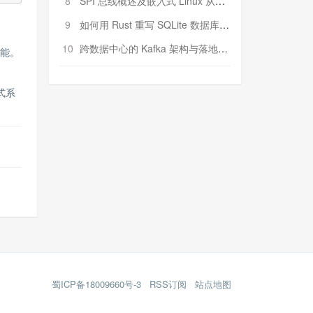
8
SPI 总线概述及嵌入式 Linux 从属 SPI 设备驱动程序开发（第二部分，实践）
9
如何用 Rust 重写 SQLite 数据库（二）:是否有市场空间？
10
跨数据中心的 Kafka 架构与落地实战
功能。
式系
蜀ICP备18009660号-3
RSS订阅
站点地图