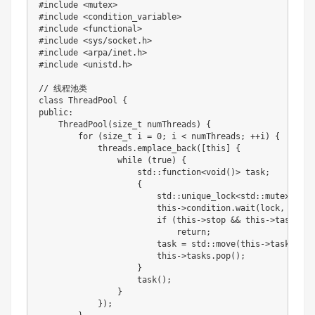
#include <mutex>

#include <condition_variable>

#include <functional>

#include <sys/socket.h>

#include <arpa/inet.h>

#include <unistd.h>

// 线程池类

class ThreadPool {

public:

    ThreadPool(size_t numThreads) {

        for (size_t i = 0; i < numThreads; ++i) {

            threads.emplace_back([this] {

                while (true) {

                    std::function<void()> task;

                    {

                        std::unique_lock<std::mutex> loc
                        this->condition.wait(lock, [this
                        if (this->stop && this->tasks.emp
                            return;

                        task = std::move(this->tasks.fron
                        this->tasks.pop();

                    }

                    task();

                }

            });
