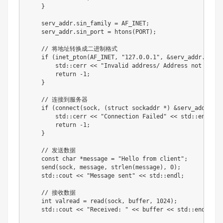
    }

    serv_addr.sin_family = AF_INET;

    serv_addr.sin_port = htons(PORT);

    // 将地址转换成二进制格式

    if (inet_pton(AF_INET, "127.0.0.1", &serv_addr.sin_a
        std::cerr << "Invalid address/ Address not suppo
        return -1;

    }

    // 连接到服务器

    if (connect(sock, (struct sockaddr *) &serv_addr, si
        std::cerr << "Connection Failed" << std::endl;

        return -1;

    }

    // 发送数据

    const char *message = "Hello from client";

    send(sock, message, strlen(message), 0);

    std::cout << "Message sent" << std::endl;

    // 接收数据

    int valread = read(sock, buffer, 1024);

    std::cout << "Received: " << buffer << std::endl;
