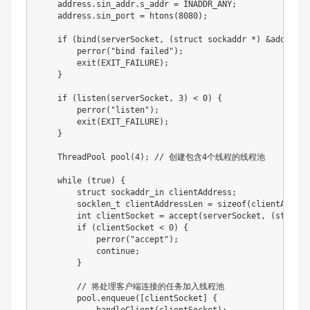
    address.sin_addr.s_addr = INADDR_ANY;

    address.sin_port = htons(8080);

    if (bind(serverSocket, (struct sockaddr *) &address,
        perror("bind failed");

        exit(EXIT_FAILURE);

    }

    if (listen(serverSocket, 3) < 0) {

        perror("listen");

        exit(EXIT_FAILURE);

    }

    ThreadPool pool(4); // 创建包含4个线程的线程池

    while (true) {

        struct sockaddr_in clientAddress;

        socklen_t clientAddressLen = sizeof(clientAddress
        int clientSocket = accept(serverSocket, (struct 
        if (clientSocket < 0) {

            perror("accept");

            continue;

        }

        // 将处理客户端连接的任务加入线程池

        pool.enqueue([clientSocket] {

            handleClient(clientSocket);
