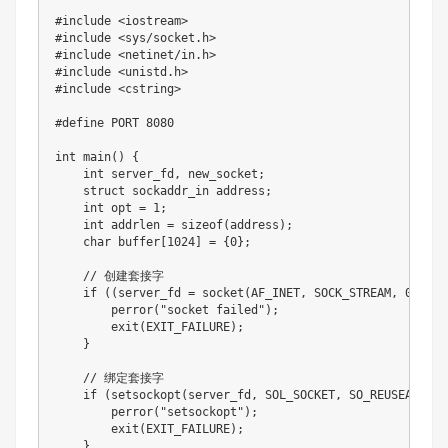
#include <iostream>

#include <sys/socket.h>

#include <netinet/in.h>

#include <unistd.h>

#include <cstring>

#define PORT 8080

int main() {

    int server_fd, new_socket;

    struct sockaddr_in address;

    int opt = 1;

    int addrlen = sizeof(address);

    char buffer[1024] = {0};

    // 创建套接字

    if ((server_fd = socket(AF_INET, SOCK_STREAM, 0)) == 
        perror("socket failed");

        exit(EXIT_FAILURE);

    }

    // 绑定套接字

    if (setsockopt(server_fd, SOL_SOCKET, SO_REUSEADDR |
        perror("setsockopt");

        exit(EXIT_FAILURE);

    }
