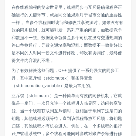
在多线程编程的复杂世界里，线程同步与互斥是确保程序正
确运行的关键环节，就如同交通规则对于城市交通的重要性
一样 。当多个线程同时访问和修改共享资源时，如果没有有
效的同步机制，就可能引发一系列严重的问题，如数据竞争
和数据不一致。数据竞争就像是多个司机在没有交通规则的
路口争抢通行，导致交通堵塞和混乱；而数据不一致则好比
是不同的人对同一份文件进行修改，却没有协调好，最终使
得文件内容混乱不堪 。
为了有效解决这些问题，C++ 提供了一系列强大的同步工
具，其中互斥锁（std::mutex）和条件变量
（std::condition_variable）是最为常用的。
互斥锁（std::mutex）是一种简单而有效的同步机制，它就
像是一扇门，一次只允许一个线程进入临界区，访问共享资
源。当一个线程获取到互斥锁时，就相当于拿到了这扇门的
钥匙，其他线程必须等待，直到该线程释放互斥锁，将钥匙
归还，其他线程才有机会进入。例如，在一个多线程的银行
账户管理系统中，多个线程可能同时尝试对账户余额进行修