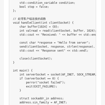
    std::condition_variable condition;

    bool stop = false;

};

// 处理客户端连接的函数

void handleClient(int clientSocket) {

    char buffer[1024] = {0};

    int valread = read(clientSocket, buffer, 1024);

    std::cout << "Received: " << buffer << std::endl;

    const char *response = "Hello from server";

    send(clientSocket, response, strlen(response), 0);

    std::cout << "Response sent" << std::endl;

    close(clientSocket);

}

int main() {

    int serverSocket = socket(AF_INET, SOCK_STREAM, 0);

    if (serverSocket == 0) {

        perror("socket failed");

        exit(EXIT_FAILURE);

    }

    struct sockaddr_in address;

    address.sin_family = AF_INET;
