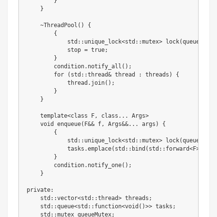
        }

    }

    ~ThreadPool() {

        {

            std::unique_lock<std::mutex> lock(queueMutex)
            stop = true;

        }

        condition.notify_all();

        for (std::thread& thread : threads) {

            thread.join();

        }

    }

    template<class F, class... Args>

    void enqueue(F&& f, Args&&... args) {

        {

            std::unique_lock<std::mutex> lock(queueMutex)
            tasks.emplace(std::bind(std::forward<F>(f), 
        }

        condition.notify_one();

    }

private:

    std::vector<std::thread> threads;

    std::queue<std::function<void()>> tasks;

    std::mutex queueMutex;
