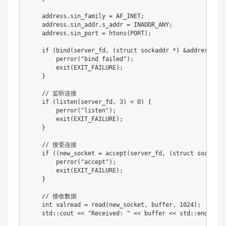
    address.sin_family = AF_INET;

    address.sin_addr.s_addr = INADDR_ANY;

    address.sin_port = htons(PORT);

    if (bind(server_fd, (struct sockaddr *) &address, si
        perror("bind failed");

        exit(EXIT_FAILURE);

    }

    // 监听连接

    if (listen(server_fd, 3) < 0) {

        perror("listen");

        exit(EXIT_FAILURE);

    }

    // 接受连接

    if ((new_socket = accept(server_fd, (struct sockaddr
        perror("accept");

        exit(EXIT_FAILURE);

    }

    // 接收数据

    int valread = read(new_socket, buffer, 1024);

    std::cout << "Received: " << buffer << std::endl;
