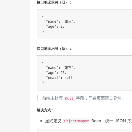
接口响应示例（旧）：
{
"name"
:
"张三"
,
"age"
:
25
}
接口响应示例（新）：
{
"name"
:
"张三"
,
"age"
:
25
,
"email"
:
null
}
前端未处理
字段，导致页面渲染异常。
null
解决方式：
显式定义
Bean，统一 JSON
ObjectMapper