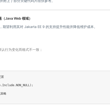
并附上了部分关键代码片段供参考。
题（Java Web 领域）
 3.x，期望利用其对 Jakarta EE 9 的支持提升性能并降低维护成本。
默认行为变化而格式不一致；
认配置
e
.
Include
.
NON_NULL
)
;
化策略