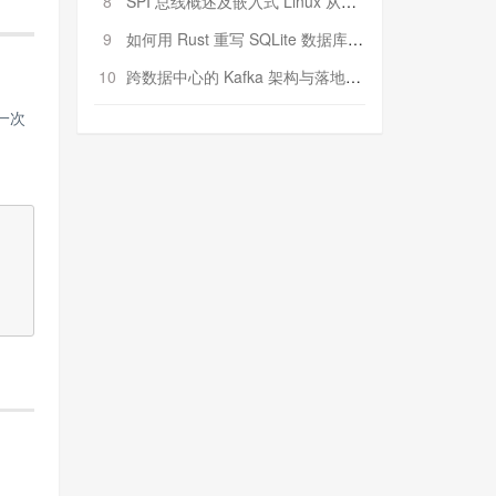
8
SPI 总线概述及嵌入式 Linux 从属 SPI 设备驱动程序开发（第二部分，实践）
9
如何用 Rust 重写 SQLite 数据库（二）:是否有市场空间？
10
跨数据中心的 Kafka 架构与落地实战
一次