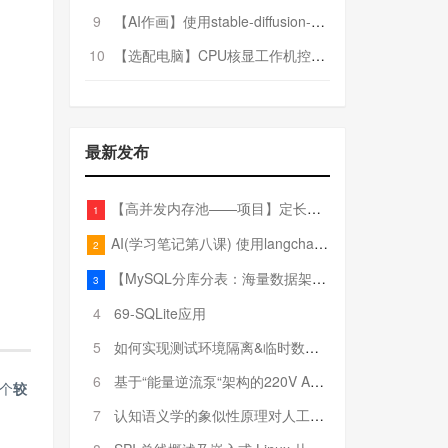
9
【AI作画】使用stable-diffusion-webui搭建AI作画平台
10
【选配电脑】CPU核显工作机控制预算5000
最新发布
【高并发内存池——项目】定长内存池——开胃小菜
1
AI(学习笔记第八课) 使用langchain的embedding models
2
【MySQL分库分表：海量数据架构的终极解决方案】
3
4
69-SQLite应用
5
如何实现测试环境隔离&临时数据库（pytest+SQLite）
6
基于“能量逆流泵“架构的220V AC至20V DC 300W高效电源设计
个
较
7
认知语义学的象似性原理对人工智能自然语言处理深层语义分析的影响与启示