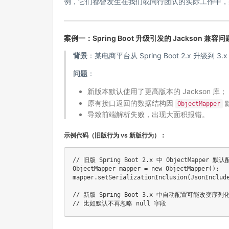
例，它们都曾发生在我们或同行团队的实际工作中，
案例一：Spring Boot 升级引发的 Jackson 兼容问
背景
：某电商平台从 Spring Boot 2.x 升级到
问题
：
新版本默认使用了更高版本的 Jackson 库；
原有接口返回的数据结构因
ObjectMapper
导致前端解析失败，出现大面积报错。
示例代码（旧版行为 vs 新版行为）：
// 旧版 Spring Boot 2.x 中 ObjectMapper 默
ObjectMapper
 mapper 
=
new
ObjectMapper
(
)
;
mapper
.
setSerializationInclusion
(
JsonInclud
// 新版 Spring Boot 3.x 中自动配置可能改变序列
// 比如默认不再忽略 null 字段