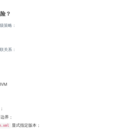
风险？
级策略：
联关系：
lVM
；
容边界；
显式指定版本；
m.xml