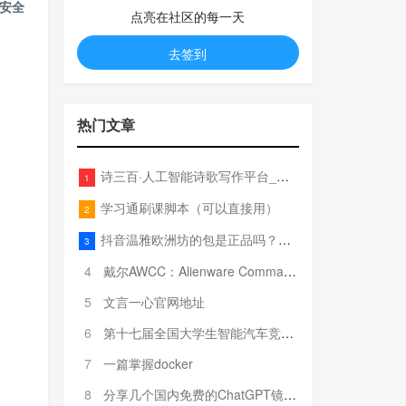
安全
点亮在社区的每一天
去签到
热门文章
诗三百·人工智能诗歌写作平台_在线作诗机_藏头诗生成器_电脑对联_姓名作诗
1
学习通刷课脚本（可以直接用）
2
抖音温雅欧洲坊的包是正品吗？温雅卖的包为啥那么便宜？
3
4
戴尔AWCC：Alienware Command Center 故障排除方法，里面附有超全详解呦，快来快来，欢迎观看~
5
文言一心官网地址
6
第十七届全国大学生智能汽车竞赛全国总决赛参赛队伍奖项公告
7
一篇掌握docker
8
分享几个国内免费的ChatGPT镜像网址(亲测有效-4月25日更新)