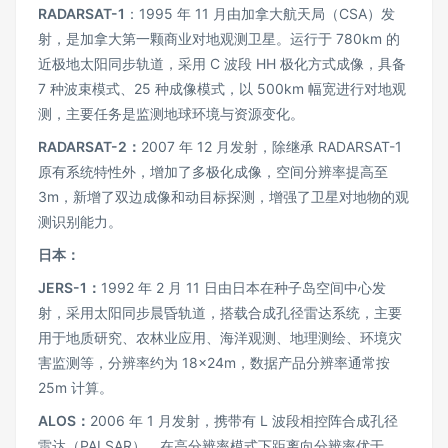
RADARSAT-1
：1995 年 11 月由加拿大航天局（CSA）发
射，是加拿大第一颗商业对地观测卫星。运行于 780km 的
近极地太阳同步轨道，采用 C 波段 HH 极化方式成像，具备
7 种波束模式、25 种成像模式，以 500km 幅宽进行对地观
测，主要任务是监测地球环境与资源变化。
RADARSAT-2：
2007 年 12 月发射，除继承 RADARSAT-1
原有系统特性外，增加了多极化成像，空间分辨率提高至
3m，新增了双边成像和动目标探测，增强了卫星对地物的观
测识别能力。
日本：
JERS-1：
1992 年 2 月 11 日由日本在种子岛空间中心发
射，采用太阳同步晨昏轨道，搭载合成孔径雷达系统，主要
用于地质研究、农林业应用、海洋观测、地理测绘、环境灾
害监测等，分辨率约为 18×24m，数据产品分辨率通常按
25m 计算。
ALOS：
2006 年 1 月发射，携带有 L 波段相控阵合成孔径
雷达（PALSAR），在高分辨率模式下距离向分辨率优于