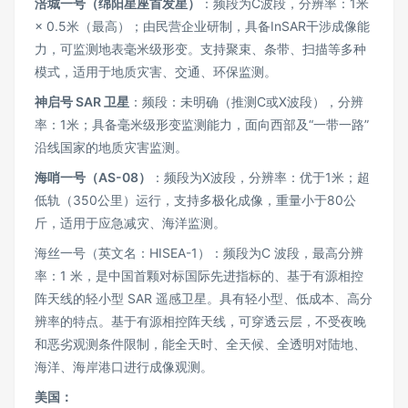
涪城一号（绵阳星座首发星）
：频段为C波段，分辨率：1米
× 0.5米（最高）；由民营企业研制，具备InSAR干涉成像能
力，可监测地表毫米级形变。支持聚束、条带、扫描等多种
模式，适用于地质灾害、交通、环保监测。
神启号 SAR 卫星
：频段：未明确（推测C或X波段），分辨
率：1米；具备毫米级形变监测能力，面向西部及“一带一路”
沿线国家的地质灾害监测。
海哨一号（AS-08）
：频段为X波段，分辨率：优于1米；超
低轨（350公里）运行，支持多极化成像，重量小于80公
斤，适用于应急减灾、海洋监测。
海丝一号（英文名：HISEA-1）：频段为C 波段，最高分辨
率：1 米，是中国首颗对标国际先进指标的、基于有源相控
阵天线的轻小型 SAR 遥感卫星。具有轻小型、低成本、高分
辨率的特点。基于有源相控阵天线，可穿透云层，不受夜晚
和恶劣观测条件限制，能全天时、全天候、全透明对陆地、
海洋、海岸港口进行成像观测。
美国：