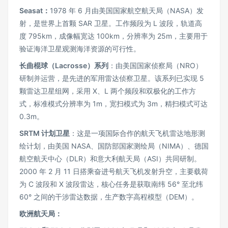
Seasat：
1978 年 6 月由美国国家航空航天局（NASA）发
射，是世界上首颗 SAR 卫星。工作频段为 L 波段，轨道高
度 795km，成像幅宽达 100km，分辨率为 25m，主要用于
验证海洋卫星观测海洋资源的可行性。
长曲棍球（Lacrosse）系列
：由美国国家侦察局（NRO）
研制并运营，是先进的军用雷达侦察卫星。该系列已实现 5
颗雷达卫星组网，采用 X、L 两个频段和双极化的工作方
式，标准模式分辨率为 1m，宽扫模式为 3m，精扫模式可达
0.3m。
SRTM 计划卫星
：这是一项国际合作的航天飞机雷达地形测
绘计划，由美国 NASA、国防部国家测绘局（NIMA）、德国
航空航天中心（DLR）和意大利航天局（ASI）共同研制。
2000 年 2 月 11 日搭乘奋进号航天飞机发射升空，主要载荷
为 C 波段和 X 波段雷达，核心任务是获取南纬 56° 至北纬
60° 之间的干涉雷达数据，生产数字高程模型（DEM）。
欧洲航天局：