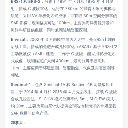
ERS-1 和 ERS-2
：分别于 1991 年 7 月和 1995 年 4 月发
射，搭载 C 波段雷达，运行在 780km 的晨昏太阳同步极地
轨道，采用 VV 单极化方式成像，可获取 30m 空间分辨率的
SAR 影像，观测幅宽可达 100km，主要为海洋资源开发和
海洋科研提供数据，同时兼顾陆地资源探测。
Envisat
：2002 年 3 月由欧空局送入太空，是 ERS 计划的
后续卫星。搭载的先进合成孔径雷达（ASAR）基于 ERS-1/2
主动微波仪（AMI）建造，工作于 C 波段，能采用双极化方
式成像，观测幅宽扩大到 400km，最高分辨率提高到
10m，主要应用于环境监测、资源勘查、气象及灾害监测等
领域。
Sentinel-1：
包含 Sentinel-1A 和 Sentinel-1B 两颗极轨卫
星，于 2014 年 4 月和 2016 年 4 月先后发射。搭载 C 波段
合成孔径雷达，SLC-IW 模式分辨率约 5m，SLC-EW 模式
约 20m，主要为哥白尼计划提供全球陆地和海洋的常规星载
SAR 数据与信息产品。
加拿大：