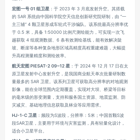
宏图一号 01 组卫星
：于 2023 年 3 月底发射升空。其搭载
的 SAR 系统由中国科学院空天信息创新研究院研制，由 “一
主三辅” 4 颗卫星形成车轮式干涉编队。该系统最高分辨率优
于 0.5 米，具备 1:50000 比例尺测绘能力，可实现一次飞
越获取 4 组观测数据、6 条有效测绘基线，能有效解决陡
坡、断崖等各种复杂地形区域高精度高程重建难题，大幅提
升高程测量精度和测绘效率。
航天宏图 PIESAT-2 09~12 星
：于 2024 年 12 月 17 日在太
原卫星发射中心发射升空，是我国商业航天单次批量研制数
量最多的 SAR 卫星。该系列卫星可获取高分辨率的对地观测
影像，能在全球范围内定期覆盖，实现对大坝、桥梁等目标
的毫米级的形变测量，支持和服务国土资源、地震监测、防
灾减灾、基础地理信息获取及林业等应用需求。
HJ-1-C 卫星
：频段为S波段，分辨率：5米；中国首颗S波
段SAR卫星，主要用于环境与灾害监测，具有轻量化设计，
适合小卫星平台。