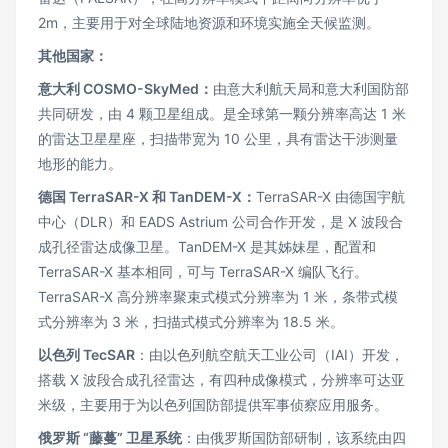
2m，主要用于对全球陆地资源和环境实施全天候监测。
其他国家：
意大利 COSMO-SkyMed：
由意大利航天局和意大利国防部
共同研发，由 4 颗卫星组成。是全球第一颗分辨率高达 1 米
的雷达卫星星座，扫描带宽为 10 公里，具有雷达干涉测量
地形的能力。
德国 TerraSAR-X 和 TanDEM-X：
TerraSAR-X 由德国宇航
中心（DLR）和 EADS Astrium 公司合作开发，是 X 波段合
成孔径雷达成像卫星。TanDEM-X 是其姊妹星，配置和
TerraSAR-X 基本相同，可与 TerraSAR-X 编队飞行。
TerraSAR-X 高分辨率聚束式模式分辨率为 1 米，条带式模
式分辨率为 3 米，扫描式模式分辨率为 18.5 米。
以色列 TecSAR
：由以色列航空航天工业公司（IAI）开发，
搭载 X 波段合成孔径雷达，有四种成像模式，分辨率可达亚
米级，主要用于为以色列国防部提供军事侦察应用服务。
俄罗斯 “藤蔓” 卫星系统
：由俄罗斯国防部研制，该系统由四