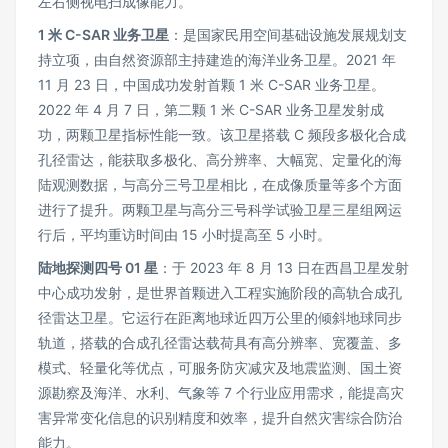
左右侧视电扫成像能力。
1 米 C-SAR 业务卫星
：是国家民用空间基础设施发展规划支
持立项，由自然资源部主持建造的海洋业务卫星。2021 年
11 月 23 日，中国成功发射首颗 1 米 C-SAR 业务卫星。
2022 年 4 月 7 日，第二颗 1 米 C-SAR 业务卫星发射成
功，两颗卫星指标性能一致。该卫星搭载 C 频段多极化合成
孔径雷达，能获取多极化、高分辨率、大幅宽、定量化的海
陆观测数据，与高分三号卫星相比，在成像质量等多个方面
进行了提升。两颗卫星与高分三号科学试验卫星三星组网运
行后，平均重访时间由 15 小时提高至 5 小时。
陆地探测四号 01 星
：于 2023 年 8 月 13 日在西昌卫星发射
中心成功发射，是世界首颗进入工程实施阶段的高轨合成孔
径雷达卫星。它运行在距离地球近四万公里的倾斜地球同步
轨道，搭载的合成孔径雷达载荷具有高分辨率、宽覆盖、多
模式、轻量化等优点，可服务防灾减灾及地震监测、国土资
源勘察及海洋、水利、气象等 7 个行业应用需求，能提高灾
害异常变化信息的识别精度和效率，提升自然灾害综合防治
能力。