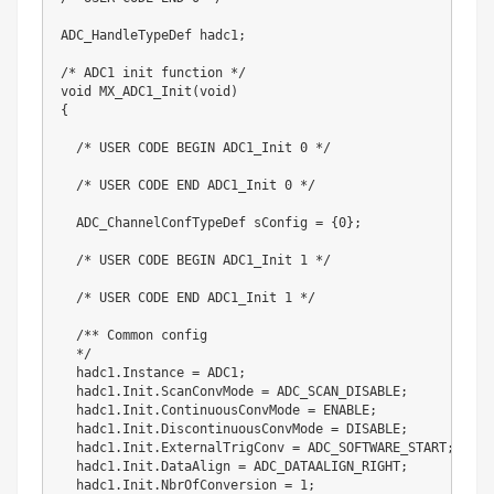
ADC_HandleTypeDef hadc1;

/* ADC1 init function */

void MX_ADC1_Init(void)

{

  /* USER CODE BEGIN ADC1_Init 0 */

  /* USER CODE END ADC1_Init 0 */

  ADC_ChannelConfTypeDef sConfig = {0};

  /* USER CODE BEGIN ADC1_Init 1 */

  /* USER CODE END ADC1_Init 1 */

  /** Common config

  */

  hadc1.Instance = ADC1;

  hadc1.Init.ScanConvMode = ADC_SCAN_DISABLE;

  hadc1.Init.ContinuousConvMode = ENABLE;

  hadc1.Init.DiscontinuousConvMode = DISABLE;

  hadc1.Init.ExternalTrigConv = ADC_SOFTWARE_START;

  hadc1.Init.DataAlign = ADC_DATAALIGN_RIGHT;

  hadc1.Init.NbrOfConversion = 1;
