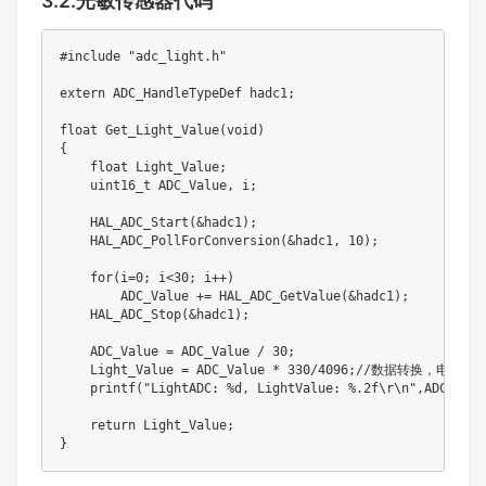
3.2.光敏传感器代码
#include "adc_light.h"

extern ADC_HandleTypeDef hadc1;

float Get_Light_Value(void)

{

    float Light_Value;

    uint16_t ADC_Value, i;

    HAL_ADC_Start(&hadc1);

    HAL_ADC_PollForConversion(&hadc1, 10);

    for(i=0; i<30; i++)

        ADC_Value += HAL_ADC_GetValue(&hadc1);

    HAL_ADC_Stop(&hadc1);

    ADC_Value = ADC_Value / 30;

    Light_Value = ADC_Value * 330/4096;//数据转换，
    printf("LightADC: %d, LightValue: %.2f\r\n",ADC_Valu
    return Light_Value;

}