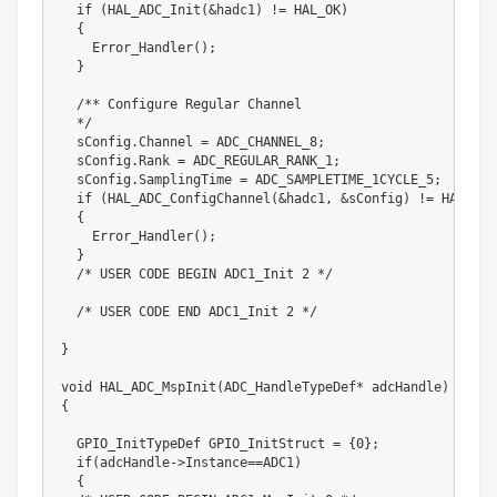
  if (HAL_ADC_Init(&hadc1) != HAL_OK)

  {

    Error_Handler();

  }

  /** Configure Regular Channel

  */

  sConfig.Channel = ADC_CHANNEL_8;

  sConfig.Rank = ADC_REGULAR_RANK_1;

  sConfig.SamplingTime = ADC_SAMPLETIME_1CYCLE_5;

  if (HAL_ADC_ConfigChannel(&hadc1, &sConfig) != HAL_OK)

  {

    Error_Handler();

  }

  /* USER CODE BEGIN ADC1_Init 2 */

  /* USER CODE END ADC1_Init 2 */

}

void HAL_ADC_MspInit(ADC_HandleTypeDef* adcHandle)

{

  GPIO_InitTypeDef GPIO_InitStruct = {0};

  if(adcHandle->Instance==ADC1)

  {
