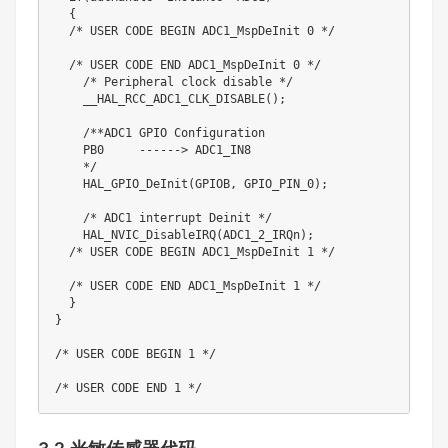
  {

  /* USER CODE BEGIN ADC1_MspDeInit 0 */

  /* USER CODE END ADC1_MspDeInit 0 */

    /* Peripheral clock disable */

    __HAL_RCC_ADC1_CLK_DISABLE();

    /**ADC1 GPIO Configuration

    PB0     ------> ADC1_IN8

    */

    HAL_GPIO_DeInit(GPIOB, GPIO_PIN_0);

    /* ADC1 interrupt Deinit */

    HAL_NVIC_DisableIRQ(ADC1_2_IRQn);

  /* USER CODE BEGIN ADC1_MspDeInit 1 */

  /* USER CODE END ADC1_MspDeInit 1 */

  }

}

/* USER CODE BEGIN 1 */

/* USER CODE END 1 */