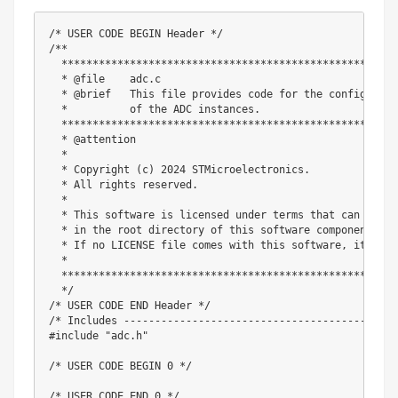
/* USER CODE BEGIN Header */

/**

  ******************************************************
  * @file    adc.c

  * @brief   This file provides code for the configuratio
  *          of the ADC instances.

  ******************************************************
  * @attention

  *

  * Copyright (c) 2024 STMicroelectronics.

  * All rights reserved.

  *

  * This software is licensed under terms that can be fo
  * in the root directory of this software component.

  * If no LICENSE file comes with this software, it is p
  *

  ******************************************************
  */

/* USER CODE END Header */

/* Includes --------------------------------------------
#include "adc.h"

/* USER CODE BEGIN 0 */

/* USER CODE END 0 */
