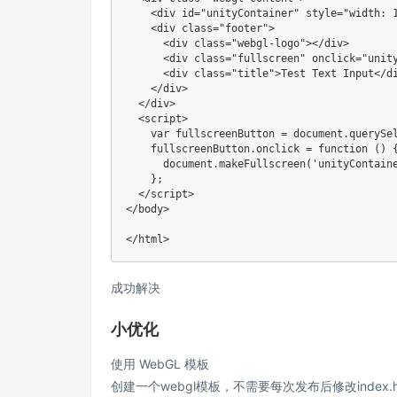
<
div
 id
=
"unityContainer"
 style
=
"width: 
<
div 
class
=
"footer"
>
<
div 
class
=
"webgl-logo"
>
<
/
div
>
<
div 
class
=
"fullscreen"
 onclick
=
"unit
<
div 
class
=
"title"
>
Test Text Input
<
/
d
<
/
div
>
<
/
div
>
<
script
>
var
 fullscreenButton 
=
 document
.
querySe
    fullscreenButton
.
onclick 
=
 function 
(
)
      document
.
makeFullscreen
(
'unityContain
}
;
<
/
script
>
<
/
body
>
<
/
html
>
成功解决
小优化
使用 WebGL 模板
创建一个webgl模板，不需要每次发布后修改index.h