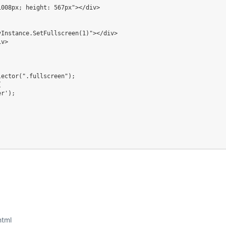
1008px; height: 567px"
>
<
/
div
>
yInstance.SetFullscreen(1)"
>
<
/
div
>
iv
>
lector
(
".fullscreen"
)
;
{
er'
)
;
tml