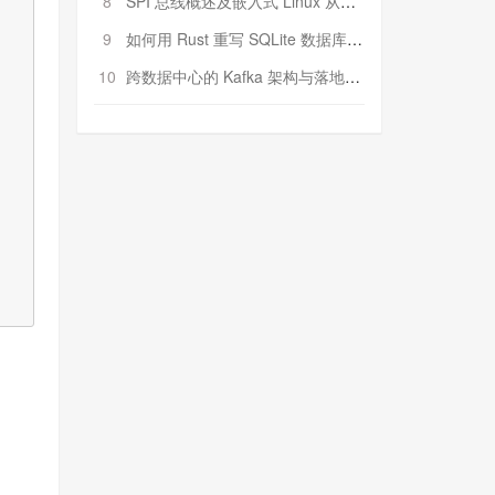
8
SPI 总线概述及嵌入式 Linux 从属 SPI 设备驱动程序开发（第二部分，实践）
9
如何用 Rust 重写 SQLite 数据库（二）:是否有市场空间？
10
跨数据中心的 Kafka 架构与落地实战