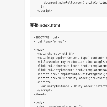
      document
.
makeFullscreen
(
'unityContain
}
;
<
/
script
>
完整index.html
<
!
DOCTYPE html
>
<
html
 lang
=
"en-us"
>
<
head
>
<
meta
 charset
=
"utf-8"
>
<
meta http
-
equiv
=
"Content-Type"
 content
=
"
<
title
>
Wooden Toy Production Line Webgl
<
/
<
link
 rel
=
"shortcut icon"
 href
=
"TemplateD
<
link
 rel
=
"stylesheet"
 href
=
"TemplateData
<
script
 src
=
"TemplateData/UnityProgress.j
<
script
 src
=
"Build/UnityLoader.js"
>
<
/
scri
<
script
>
var
 unityInstance 
=
 UnityLoader
.
instant
<
/
script
>
<
/
head
>
<
body
>
<
div 
class
=
"webgl-content"
>