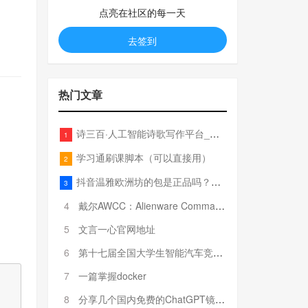
点亮在社区的每一天
去签到
热门文章
诗三百·人工智能诗歌写作平台_在线作诗机_藏头诗生成器_电脑对联_姓名作诗
1
学习通刷课脚本（可以直接用）
2
抖音温雅欧洲坊的包是正品吗？温雅卖的包为啥那么便宜？
3
4
戴尔AWCC：Alienware Command Center 故障排除方法，里面附有超全详解呦，快来快来，欢迎观看~
5
文言一心官网地址
6
第十七届全国大学生智能汽车竞赛全国总决赛参赛队伍奖项公告
7
一篇掌握docker
8
分享几个国内免费的ChatGPT镜像网址(亲测有效-4月25日更新)