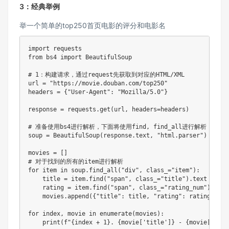
3：经典举例
举一个简单的top250首页电影的评分和电影名
import
from
 bs4 
import
 BeautifulSoup

# 1：构建请求，通过request先获取到对应的HTML/XML
url 
=
"https://movie.douban.com/top250"
headers 
=
{
"User-Agent"
:
"Mozilla/5.0"
}
response 
=
 requests
.
get
(
url
,
 headers
=
headers
)
# 准备使用bs4进行解析，下面将使用find, find_all进行解析
soup 
=
 BeautifulSoup
(
response
.
text
,
"html.parser"
)
movies 
=
[
]
# 对于找到的所有的item进行解析
for
 item 
in
 soup
.
find_all
(
"div"
,
 class_
=
"item"
)
:
    title 
=
 item
.
find
(
"span"
,
 class_
=
"title"
)
.
text

    rating 
=
 item
.
find
(
"span"
,
 class_
=
"rating_num"
)
.
text

    movies
.
append
(
{
"title"
:
 title
,
"rating"
:
 rating
}
)
for
 index
,
 movie 
in
enumerate
(
movies
)
:
print
(
f"
{
index 
+
1
}
. 
{
movie
[
'title'
]
}
 - 
{
movie
[
'rati