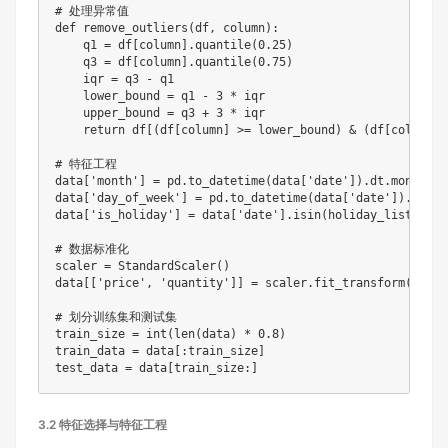
# 处理异常值

def remove_outliers(df, column):

    q1 = df[column].quantile(0.25)

    q3 = df[column].quantile(0.75)

    iqr = q3 - q1

    lower_bound = q1 - 3 * iqr

    upper_bound = q3 + 3 * iqr

    return df[(df[column] >= lower_bound) & (df[column] 
# 特征工程

data['month'] = pd.to_datetime(data['date']).dt.month

data['day_of_week'] = pd.to_datetime(data['date']).dt.day
data['is_holiday'] = data['date'].isin(holiday_list).asty
# 数据标准化

scaler = StandardScaler()

data[['price', 'quantity']] = scaler.fit_transform(data[
# 划分训练集和测试集

train_size = int(len(data) * 0.8)

train_data = data[:train_size]

3.2 特征选择与特征工程