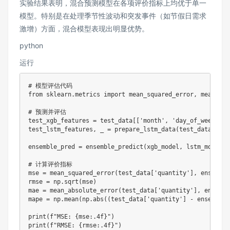
实验结果表明，混合预测模型在各项评价指标上均优于单一
模型。特别是在处理季节性波动和突发事件（如节假日需求
激增）方面，混合模型表现出明显优势。
python
运行
# 模型评估代码

from sklearn.metrics import mean_squared_error, mean_abs
# 预测并评估

test_xgb_features = test_data[['month', 'day_of_week', '
test_lstm_features, _ = prepare_lstm_data(test_data['qua
ensemble_pred = ensemble_predict(xgb_model, lstm_model, 
# 计算评价指标

mse = mean_squared_error(test_data['quantity'], ensemble_
rmse = np.sqrt(mse)

mae = mean_absolute_error(test_data['quantity'], ensemble
mape = np.mean(np.abs((test_data['quantity'] - ensemble_
print(f"MSE: {mse:.4f}")

print(f"RMSE: {rmse:.4f}")
