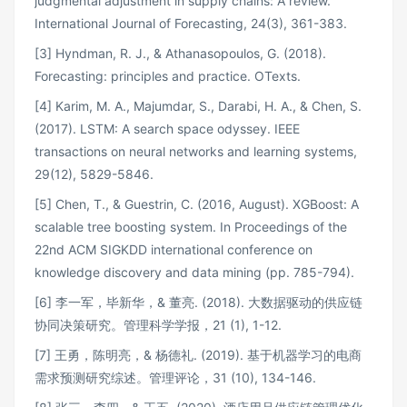
judgmental adjustment in supply chains: A review.
International Journal of Forecasting, 24(3), 361-383.
[3] Hyndman, R. J., & Athanasopoulos, G. (2018).
Forecasting: principles and practice. OTexts.
[4] Karim, M. A., Majumdar, S., Darabi, H. A., & Chen, S.
(2017). LSTM: A search space odyssey. IEEE
transactions on neural networks and learning systems,
29(12), 5829-5846.
[5] Chen, T., & Guestrin, C. (2016, August). XGBoost: A
scalable tree boosting system. In Proceedings of the
22nd ACM SIGKDD international conference on
knowledge discovery and data mining (pp. 785-794).
[6] 李一军，毕新华，& 董亮. (2018). 大数据驱动的供应链
协同决策研究。管理科学学报，21 (1), 1-12.
[7] 王勇，陈明亮，& 杨德礼. (2019). 基于机器学习的电商
需求预测研究综述。管理评论，31 (10), 134-146.