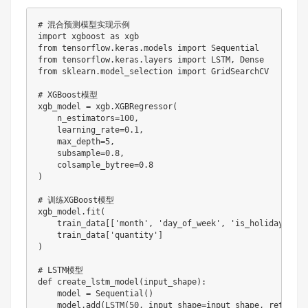
# 混合预测模型实现示例

import xgboost as xgb

from tensorflow.keras.models import Sequential

from tensorflow.keras.layers import LSTM, Dense

from sklearn.model_selection import GridSearchCV

# XGBoost模型

xgb_model = xgb.XGBRegressor(

    n_estimators=100,

    learning_rate=0.1,

    max_depth=5,

    subsample=0.8,

    colsample_bytree=0.8

)

# 训练XGBoost模型

xgb_model.fit(

    train_data[['month', 'day_of_week', 'is_holiday', 'p
    train_data['quantity']

)

# LSTM模型

def create_lstm_model(input_shape):

    model = Sequential()

    model.add(LSTM(50, input_shape=input_shape, return_s