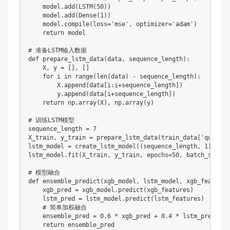
    model.add(LSTM(50))

    model.add(Dense(1))

    model.compile(loss='mse', optimizer='adam')

    return model

# 准备LSTM输入数据

def prepare_lstm_data(data, sequence_length):

    X, y = [], []

    for i in range(len(data) - sequence_length):

        X.append(data[i:i+sequence_length])

        y.append(data[i+sequence_length])

    return np.array(X), np.array(y)

# 训练LSTM模型

sequence_length = 7

X_train, y_train = prepare_lstm_data(train_data['quantit
lstm_model = create_lstm_model((sequence_length, 1))

lstm_model.fit(X_train, y_train, epochs=50, batch_size=32
# 模型融合

def ensemble_predict(xgb_model, lstm_model, xgb_features
    xgb_pred = xgb_model.predict(xgb_features)

    lstm_pred = lstm_model.predict(lstm_features)

    # 简单加权融合

    ensemble_pred = 0.6 * xgb_pred + 0.4 * lstm_pred.resh