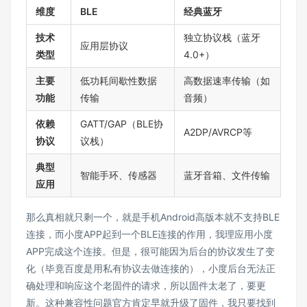
维度
BLE
经典蓝牙
技术
独立协议栈（蓝牙
应用层协议
类型
4.0+）
主要
低功耗间歇性数据
高数据速率传输（如
功能
传输
音频）
依赖
GATT/GAP（BLE协
A2DP/AVRCP等
协议
议栈）
典型
智能手环、传感器
蓝牙音箱、文件传输
应用
那么真相就只剩一个，就是手机Android高版本就不支持BLE
连接，而小度APP起到一个BLE连接的作用，我理应用小度
APP完成这个连接。但是，很可能因为后台的协议发生了变
化（毕竟百度是用私有协议去做连接的），小度后台无法正
确处理和响应这个老固件的请求，所以固件太老了，要更
新。这种兼容性问题官方肯定早就升级了固件，我只要找到