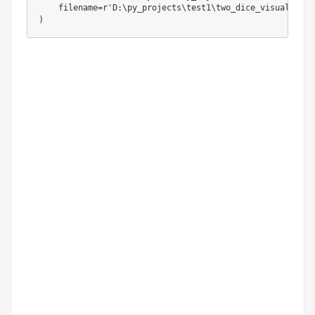
    filename=r'D:\py_projects\test1\two_dice_visualiza
)