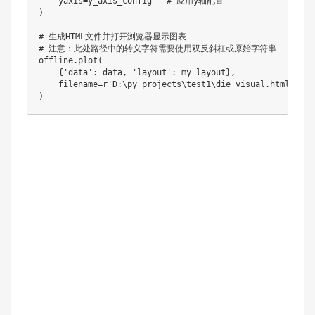
    yaxis=y_axis_config   # 应用y轴配置

)

# 生成HTML文件并打开浏览器显示图表

# 注意：此处路径中的转义字符需要使用双反斜杠或原始字符串

offline.plot(

    {'data': data, 'layout': my_layout},

    filename=r'D:\py_projects\test1\die_visual.html'  
)