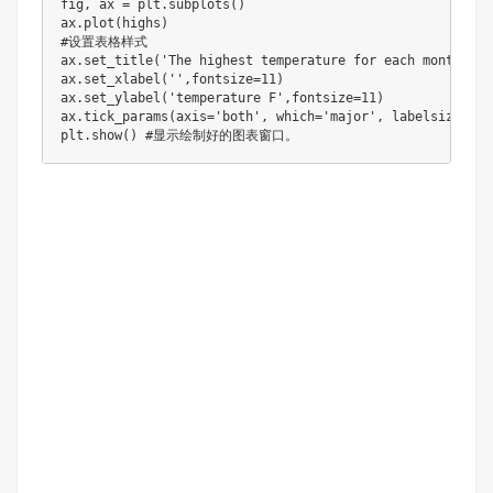
fig, ax = plt.subplots()

ax.plot(highs)

#设置表格样式

ax.set_title('The highest temperature for each month in 
ax.set_xlabel('',fontsize=11)

ax.set_ylabel('temperature F',fontsize=11)

ax.tick_params(axis='both', which='major', labelsize=10)

plt.show() #显示绘制好的图表窗口。