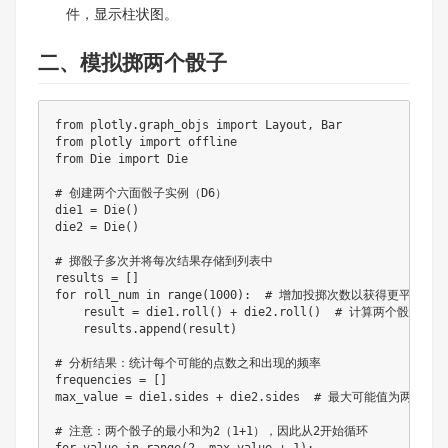
件，显示柱状图。
二、模拟掷两个骰子
from plotly.graph_objs import Layout, Bar

from plotly import offline

from Die import Die

# 创建两个六面骰子实例（D6）

die1 = Die()

die2 = Die()

# 掷骰子多次并将每次结果存储到列表中

results = []

for roll_num in range(1000):  # 增加投掷次数以获得更平滑的分
    result = die1.roll() + die2.roll()  # 计算两个骰子的
    results.append(result)

# 分析结果：统计每个可能的点数之和出现的频率

frequencies = []

max_value = die1.sides + die2.sides  # 最大可能值为两个骰
# 注意：两个骰子的最小和为2（1+1），因此从2开始循环

for value in range(2, max_value + 1):
