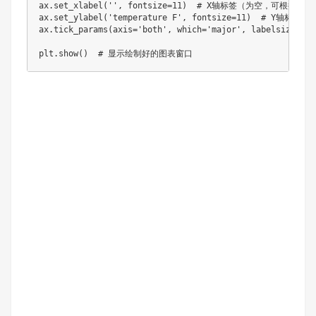
ax.set_xlabel('', fontsize=11)  # X轴标签（为空，可根据需要
ax.set_ylabel('temperature F', fontsize=11)  # Y轴
ax.tick_params(axis='both', which='major', labelsize
plt.show()  # 显示绘制好的图表窗口