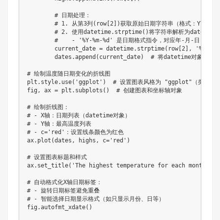
        # 日期处理：

        # 1. 从第3列(row[2])获取原始日期字符串（格式：YYYY-MM
        # 2. 使用datetime.strptime()将字符串解析为datetime
        #    - '%Y-%m-%d' 是日期格式指令，对应年-月-日

        current_date = datetime.strptime(row[2], '%Y-%m-%
        dates.append(current_date)  # 将datetime对象存入列
# 绘制温度随日期变化的折线图

plt.style.use('ggplot')  # 设置图表风格为 "ggplot"（类似R
fig, ax = plt.subplots()  # 创建图表和坐标轴对象

# 绘制折线图：

# - X轴：日期列表（datetime对象）

# - Y轴：最高温度列表

# - c='red'：设置线条颜色为红色

ax.plot(dates, highs, c='red')

# 设置图表标题和样式

ax.set_title('The highest temperature for each month in 
# 自动格式化X轴日期标签：

# - 旋转日期标签避免重叠

# - 智能选择日期显示格式（如只显示月份、日等）

fig.autofmt_xdate()
