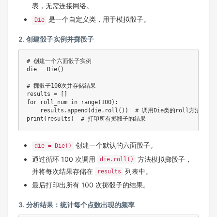
表，无需连接网络。
是一个自定义类，用于模拟骰子。
Die
2. 创建骰子实例并掷骰子
# 创建一个六面骰子实例

die = Die()

# 掷骰子100次并存储结果

results = []

for roll_num in range(100):

    results.append(die.roll())  # 调用Die类的roll方法获取
print(results)  # 打印所有掷骰子的结果
创建一个默认的六面骰子。
die = Die()
通过循环 100 次调用
方法模拟掷骰子，
die.roll()
并将每次结果存储在
列表中。
results
最后打印出所有 100 次掷骰子的结果。
3. 分析结果：统计每个点数出现的频率