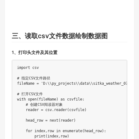
三、读取csv文件数据绘制数据图
1、打印头文件及其位置
import csv

# 指定CSV文件路径

fileName = 'D:\\py_projects\\data\\sitka_weather_07-2018
# 打开CSV文件

with open(fileName) as csvfile:

    # 创建CSV阅读器对象

    reader = csv.reader(csvfile)

    head_row = next(reader)

    for index,row in enumerate(head_row):

        print(index,row)