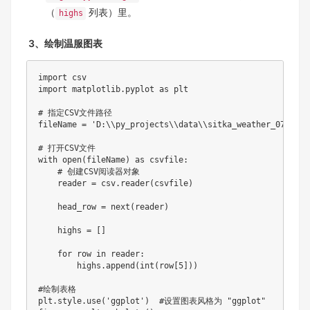
（
列表）里。
highs
3、绘制温服图表
import csv

import matplotlib.pyplot as plt

# 指定CSV文件路径

fileName = 'D:\\py_projects\\data\\sitka_weather_07-2018
# 打开CSV文件

with open(fileName) as csvfile:

    # 创建CSV阅读器对象

    reader = csv.reader(csvfile)

    head_row = next(reader)

    highs = []

    for row in reader:

        highs.append(int(row[5]))

#绘制表格

plt.style.use('ggplot')  #设置图表风格为 "ggplot"
