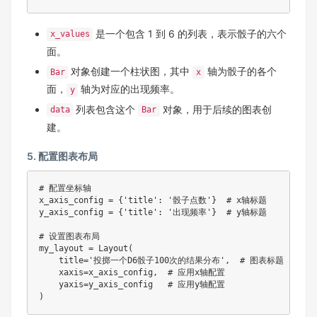
是一个包含 1 到 6 的列表，表示骰子的六个
x_values
面。
对象创建一个柱状图，其中
轴为骰子的各个
Bar
x
面，
轴为对应的出现频率。
y
列表包含这个
对象，用于后续的图表创
data
Bar
建。
5. 配置图表布局
# 配置坐标轴

x_axis_config = {'title': '骰子点数'}  # x轴标题

y_axis_config = {'title': '出现频率'}  # y轴标题

# 设置图表布局

my_layout = Layout(

    title='投掷一个D6骰子100次的结果分布',  # 图表标题

    xaxis=x_axis_config,  # 应用x轴配置

    yaxis=y_axis_config   # 应用y轴配置

)