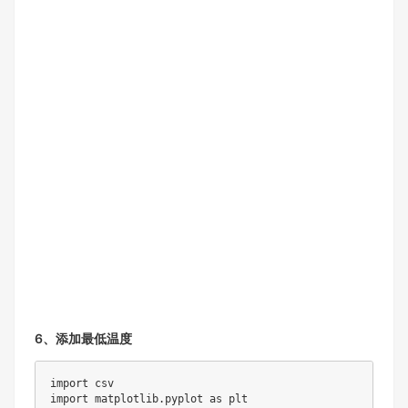
6、添加最低温度
import csv

import matplotlib.pyplot as plt
