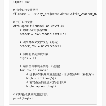
import csv

# 指定CSV文件路径

fileName = 'D:\\py_projects\\data\\sitka_weather_07-2018
# 打开CSV文件

with open(fileName) as csvfile:

    # 创建CSV阅读器对象

    reader = csv.reader(csvfile)

    # 读取并存储文件头行（列名）

    header_row = next(reader)

    # 初始化最高温度列表

    highs = []

    # 遍历文件中剩余的每一行数据

    for row in reader:

        # 提取并转换最高温度数据（假设在第6列，索引为5）

        high = int(row[5])

        # 将转换后的温度添加到列表中

        highs.append(high)

# 打印提取的最高温度列表

print(highs)