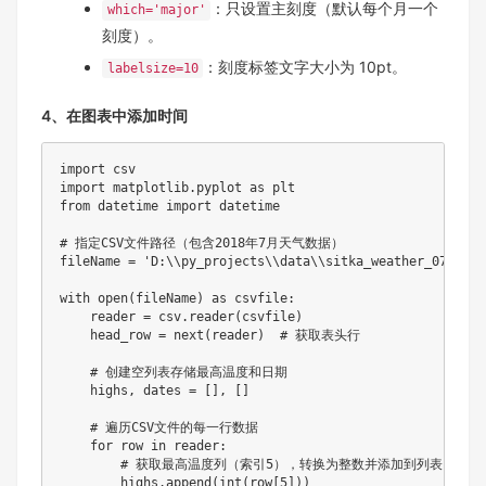
：只设置主刻度（默认每个月一个
which='major'
刻度）。
：刻度标签文字大小为 10pt。
labelsize=10
4、在图表中添加时间
import csv

import matplotlib.pyplot as plt

from datetime import datetime

# 指定CSV文件路径（包含2018年7月天气数据）

fileName = 'D:\\py_projects\\data\\sitka_weather_07-2018
with open(fileName) as csvfile:

    reader = csv.reader(csvfile)

    head_row = next(reader)  # 获取表头行

    # 创建空列表存储最高温度和日期

    highs, dates = [], []

    # 遍历CSV文件的每一行数据

    for row in reader:

        # 获取最高温度列（索引5），转换为整数并添加到列表

        highs.append(int(row[5]))
