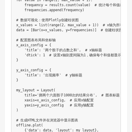
    frequency = results.count(value)  # 统计每个和值出现的
    frequencies.append(frequency)

# 数据可视化：使用Plotly创建柱状图

x_values = list(range(2, max_value + 1))  # x轴为所有
data = [Bar(x=x_values, y=frequencies)]  # 创建柱状图数据

# 配置图表布局和坐标轴

x_axis_config = {

    'title': '两个骰子的点数之和',  # x轴标题

    'dtick': 1  # 设置x轴刻度间隔为1，确保每个和值都显示

}

y_axis_config = {

    'title': '出现频率'  # y轴标题

}

my_layout = Layout(

    title='掷两个六面骰子1000次的结果分布',  # 图表标题

    xaxis=x_axis_config,  # 应用x轴配置

    yaxis=y_axis_config   # 应用y轴配置

)

# 生成HTML文件并在浏览器中显示图表

offline.plot(

    {'data': data, 'layout': my_layout},
