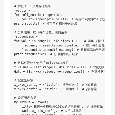
# 掷骰子100次并存储结果

results = []

for roll_num in range(100):

    results.append(die.roll())  # 调用Die类的roll方法获取
print(results)  # 打印所有掷骰子的结果

# 分析结果：统计每个点数出现的频率

frequencies = []

for value in range(1, die.sides + 1):  # 遍历1到骰子面
    frequency = results.count(value)  # 统计每个值在结果
    frequencies.append(frequency)  # 将频率添加到列表

print(frequencies)  # 打印频率统计结果

# 数据可视化：使用Plotly创建柱状图

x_values = list(range(1, die.sides + 1))  # x轴为骰子的各
data = [Bar(x=x_values, y=frequencies)]  # 创建柱状图数据
# 配置坐标轴

x_axis_config = {'title': '骰子点数'}  # x轴标题

y_axis_config = {'title': '出现频率'}  # y轴标题

# 设置图表布局

my_layout = Layout(

    title='投掷一个D6骰子100次的结果分布',  # 图表标题

    xaxis=x_axis_config,  # 应用x轴配置
