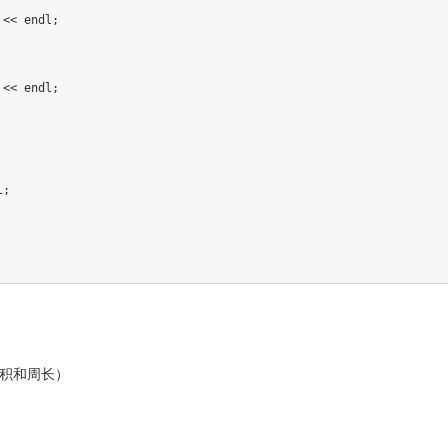
 
<<
 endl
;
 
<<
 endl
;
l
;
积和周长）