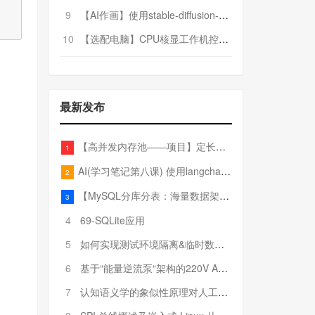
9
【AI作画】使用stable-diffusion-webui搭建AI作画平台
10
【选配电脑】CPU核显工作机控制预算5000
最新发布
【高并发内存池——项目】定长内存池——开胃小菜
1
AI(学习笔记第八课) 使用langchain的embedding models
2
【MySQL分库分表：海量数据架构的终极解决方案】
3
4
69-SQLite应用
5
如何实现测试环境隔离&临时数据库（pytest+SQLite）
6
基于“能量逆流泵“架构的220V AC至20V DC 300W高效电源设计
7
认知语义学的象似性原理对人工智能自然语言处理深层语义分析的影响与启示