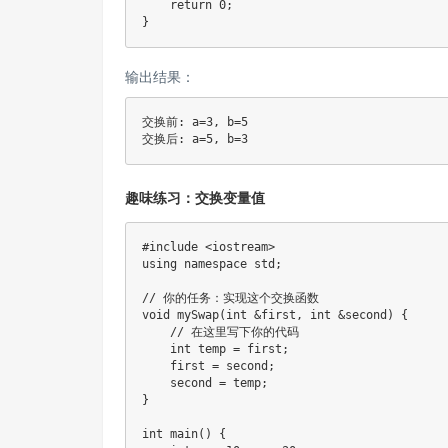
return
0
;
}
输出结果：
交换前: a=3, b=5

趣味练习：交换变量值
#
include
<iostream>
using
namespace
 std
;
// 你的任务：实现这个交换函数
void
mySwap
(
int
&
first
,
int
&
second
)
{
// 在这里写下你的代码
int
 temp 
=
 first
;
    first 
=
 second
;
    second 
=
 temp
;
}
int
main
(
)
{