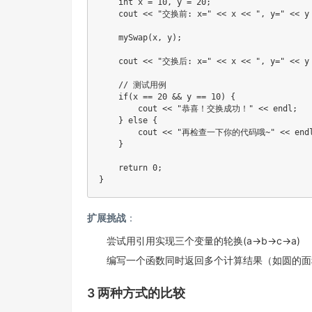
int
 x 
=
10
,
 y 
=
20
;
    cout 
<<
"交换前: x="
<<
 x 
<<
", y="
<<
 y
mySwap
(
x
,
 y
)
;
    cout 
<<
"交换后: x="
<<
 x 
<<
", y="
<<
 y
// 测试用例
if
(
x 
==
20
&&
 y 
==
10
)
{
        cout 
<<
"恭喜！交换成功！"
<<
 endl
;
}
else
{
        cout 
<<
"再检查一下你的代码哦~"
<<
 end
}
return
0
;
}
扩展挑战
：
尝试用引用实现三个变量的轮换(a→b→c→a)
编写一个函数同时返回多个计算结果（如圆的面
3 两种方式的比较