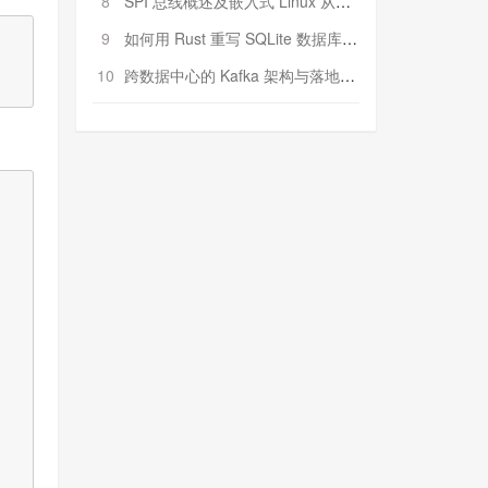
8
SPI 总线概述及嵌入式 Linux 从属 SPI 设备驱动程序开发（第二部分，实践）
9
如何用 Rust 重写 SQLite 数据库（二）:是否有市场空间？
10
跨数据中心的 Kafka 架构与落地实战