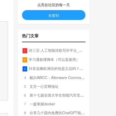
点亮在社区的每一天
去签到
热门文章
诗三百·人工智能诗歌写作平台_在线作诗机_藏头诗生成器_电脑对联_姓名作诗
1
学习通刷课脚本（可以直接用）
2
抖音温雅欧洲坊的包是正品吗？温雅卖的包为啥那么便宜？
3
4
戴尔AWCC：Alienware Command Center 故障排除方法，里面附有超全详解呦，快来快来，欢迎观看~
5
文言一心官网地址
6
第十七届全国大学生智能汽车竞赛全国总决赛参赛队伍奖项公告
7
一篇掌握docker
8
分享几个国内免费的ChatGPT镜像网址(亲测有效-4月25日更新)