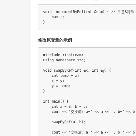
void
incrementByRef
(
int
&
num
)
{
// 注意&符号
    num
++
;
}
修改原变量的示例
#
include
<iostream>
using
namespace
 std
;
void
swapByRef
(
int
&
x
,
int
&
y
)
{
int
 temp 
=
 x
;
    x 
=
 y
;
    y 
=
 temp
;
}
int
main
(
)
{
int
 a 
=
3
,
 b 
=
5
;
    cout 
<<
"交换前: a="
<<
 a 
<<
", b="
<<
 b
swapByRef
(
a
,
 b
)
;
    cout 
<<
"交换后: a="
<<
 a 
<<
", b="
<<
 b