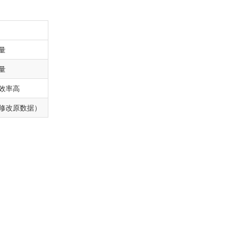
量
量
效率高
修改原数据）