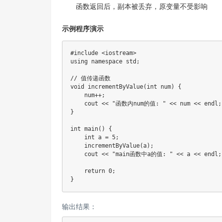
函数返回后，副本被丢弃，原变量不受影响
示例程序演示
#
include
<iostream>
using
namespace
 std
;
// 值传递函数
void
incrementByValue
(
int
 num
)
{
    num
++
;
    cout 
<<
"函数内num的值: "
<<
 num 
<<
 endl
;
}
int
main
(
)
{
int
 a 
=
5
;
incrementByValue
(
a
)
;
    cout 
<<
"main函数中a的值: "
<<
 a 
<<
 endl
;
return
0
;
}
输出结果：