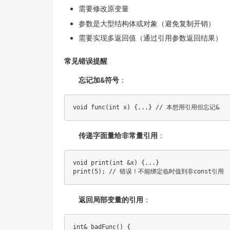
需要修改原变量
参数是大型结构体或对象（避免复制开销）
需要实现多返回值（通过引用参数返回结果）
常见错误提醒
忘记加&符号
：
void
func
(
int
 x
)
{
.
.
.
}
// 本想用引用但忘记&
传递字面量给非常量引用
：
void
print
(
int
&
x
)
{
.
.
.
}
print
(
5
)
;
// 错误！不能绑定临时值到非const引用
返回局部变量的引用
：
int
&
badFunc
(
)
{