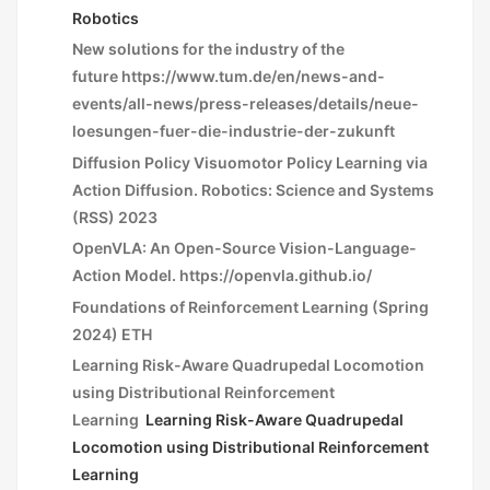
Robotics
New solutions for the industry of the
future
https://www.tum.de/en/news-and-
events/all-news/press-releases/details/neue-
loesungen-fuer-die-industrie-der-zukunft
Diffusion Policy
Visuomotor Policy Learning via
Action Diffusion
.
Robotics: Science and Systems
(RSS) 2023
OpenVLA:
An Open-Source Vision-Language-
Action Model
. https://openvla.github.io/
Foundations of Reinforcement Learning (Spring
2024)
ETH
Learning Risk-Aware Quadrupedal Locomotion
using Distributional Reinforcement
Learning
Learning Risk-Aware Quadrupedal
Locomotion using Distributional Reinforcement
Learning