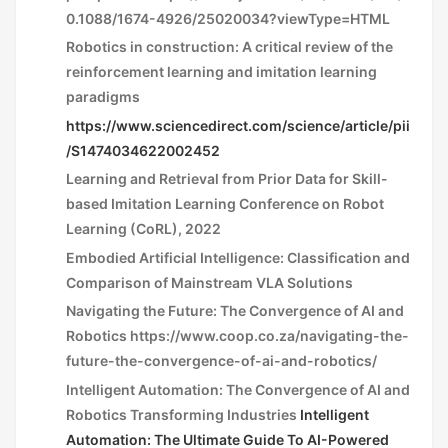
0.1088/1674-4926/25020034?viewType=HTML
Robotics in construction: A critical review of the
reinforcement learning and imitation learning
paradigms
https://www.sciencedirect.com/science/article/pii
/S1474034622002452
L
earning and Retrieval from Prior Data
for Skill-
based Imitation Learning
Conference on Robot
Learning (CoRL), 2022
Embodied Artificial Intelligence: Classification and
Comparison of Mainstream VLA Solutions
Navigating the Future: The Convergence of AI and
Robotics
https://www.coop.co.za/navigating-the-
future-the-convergence-of-ai-and-robotics/
Intelligent Automation: The Convergence of AI and
Robotics Transforming Industries
Intelligent
Automation: The Ultimate Guide To AI-Powered