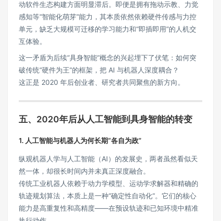
动软件生态构建方面明显滞后。即便是拥有拖动示教、力觉
感知等“智能化萌芽”能力，其本质依然依赖硬件传感与力控
单元，缺乏大规模可迁移的学习能力和“即插即用”的人机交
互体验。
这一矛盾为后续“具身智能”概念的兴起埋下了伏笔：如何突
破传统“硬件为王”的框架，把 AI 与机器人深度耦合？
这正是 2020 年后创业者、研究者共同聚焦的新方向。
五、
2020年后从
人工智能
到
具身智能的
转变
1. 人工智能与机器人为何长期“各自为政”
纵观机器人学与人工智能（AI）的发展史，两者虽然看似天
然一体，却很长时间内并未真正深度融合。
传统工业机器人依赖于动力学模型、运动学求解器和精确的
轨迹规划算法，本质上是一种“确定性自动化”。它们的核心
能力是高重复性和高精度——在预设轨迹和已知环境中精准
执行动作。