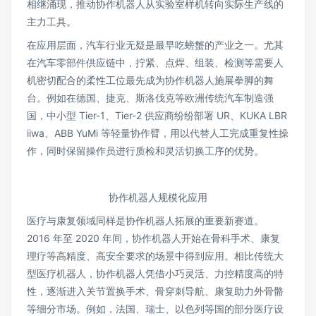
相继涌现，推动协作机器人从实验室样机转向实际生产线的
主力工具。
在应用层面，汽车行业无疑是最早吃螃蟹的产业之一。尤其
在汽车零部件供应链中，拧紧、点焊、组装、检测等需要人
机密切配合的柔性工位最先成为协作机器人施展拳脚的舞
台。例如在德国、捷克、斯洛伐克等欧洲传统汽车制造强
国，中小型 Tier-1、Tier-2 供应商纷纷部署 UR、KUKA LBR
iiwa、ABB YuMi 等轻量协作臂，用以代替人工完成重复性操
作，同时保留操作员进行质检和灵活切换工序的优势。
协作机器人规模化应用
医疗与康复领域同样是协作机器人拓展的重要新赛道。
2016 年至 2020 年间，协作机器人开始在骨科手术、康复
理疗等高精度、高安全要求的场景中得到应用。相比传统大
型医疗机器人，协作机器人凭借小巧灵活、力控精度高的特
性，逐渐进入关节置换手术、骨穿刺导航、康复助力外骨骼
等细分市场。例如，法国、瑞士、以色列等国的部分医疗设