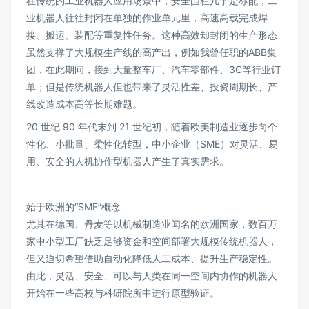
在传统的工业机器人应用场景中，安全围栏几乎是标配，工
业机器人往往封闭在单独的作业单元里，高速高载完成焊
接、搬运、装配等重复性任务。这种高效却封闭的生产形态
虽然支撑了大规模生产线的高产出，例如我曾任职的ABB集
团，在此期间，接到大量整车厂、汽车零部件、3C等行业订
单；但是传统机器人但也带来了灵活性差、投资周期长、产
线改造成本高等长期难题。
20 世纪 90 年代末到 21 世纪初，随着欧美制造业逐步向个
性化、小批量、柔性化转型，中小企业（SME）对灵活、易
用、安全的人机协作型机器人产生了真实需求。
始于欧洲的“SME”概念
尤其在德国、丹麦等以机械制造业闻名的欧洲国家，数百万
家中小型工厂缺乏足够资金和空间部署大规模传统机器人，
但又迫切希望借助自动化降低人工成本、提升生产稳定性。
由此，灵活、安全、可以与人类在同一空间内协作的机器人
开始在一些高校与科研院所中进行原型验证。