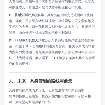
人在动态、未知环境下实现自适应操作的主流方式。机器人
可以像婴儿一样通过示教与试错不断优化动作策略。
C：从感知到计算机科学
，具身智能的研究范式跳出传统机
电一体化，更多引入计算机视觉、神经网络、语义理解等交
叉学科的力量。新一代机器人创业者也多来自 AI、机器学习
背景，而非传统的机械制造或电机控制领域。
D：FRANKA
机器人
则被公认为具身智能操作验证的理想平
台，得益于其 7 自由度结构避免奇异点、各关节集成高精度
力控与力觉感知，可完美兼容模仿学习、强化学习等前沿方
法，成为斯坦福、麻省理工、ETH 等众多实验室具身智能研
究的首选硬件。
六、未来：具身智能的路线与前景
具身智能的未来尚未定论，但其发展方向却愈发清晰：
硬件的极限正在逼近，机器人能力的指数级跃升必须依赖
AI、大模型与数据驱动的方法。