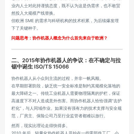
业内人士对此持谨慎态度，既不认为这是伪需求，也不敢贸
然投入大规模产线替换。
但欧洲 SME 的需求与科研机构的技术积累，为后续爆发埋
下了关键种子。
问题思考：协作机器人概念为什么首先来自于欧洲？
二、
2015年
协作机器人的争议：在不确定与拉
锯中诞生 ISO/TS 15066
协作机器人从小众到主流的过程，并非一帆风顺。
在早期部署阶段，缺乏统一安全标准是制约其规模化落地的
最大障碍之一。传统工业机器人需要物理隔离的护栏，保证
高速度下不对人造成意外伤害。而协作机器人恰恰强调“去护
栏化”，与人同域作业。如果没有强有力的技术支撑与安全规
范，厂房主、保险公司乃至行业监管者都难以放行。
然而，现实比理论走得快得多。
2010 年后，轻量化协作机器人开始在一些零部件工厂、小