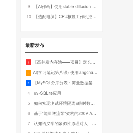
9
【AI作画】使用stable-diffusion-webui搭建AI作画平台
10
【选配电脑】CPU核显工作机控制预算5000
最新发布
【高并发内存池——项目】定长内存池——开胃小菜
1
AI(学习笔记第八课) 使用langchain的embedding models
2
【MySQL分库分表：海量数据架构的终极解决方案】
3
4
69-SQLite应用
5
如何实现测试环境隔离&临时数据库（pytest+SQLite）
6
基于“能量逆流泵“架构的220V AC至20V DC 300W高效电源设计
7
认知语义学的象似性原理对人工智能自然语言处理深层语义分析的影响与启示