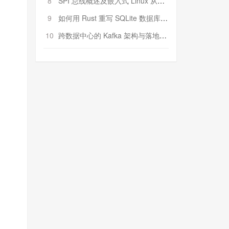
8
SPI 总线概述及嵌入式 Linux 从属 SPI 设备驱动程序开发（第二部分，实践）
9
如何用 Rust 重写 SQLite 数据库（二）:是否有市场空间？
10
跨数据中心的 Kafka 架构与落地实战