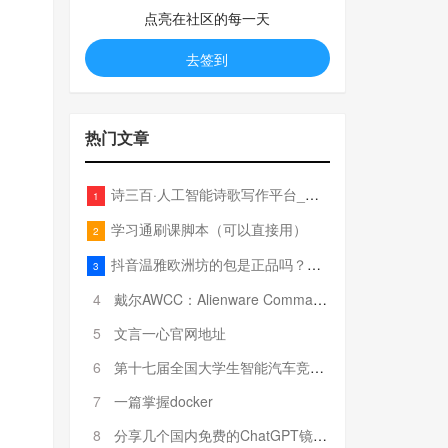
点亮在社区的每一天
去签到
热门文章
诗三百·人工智能诗歌写作平台_在线作诗机_藏头诗生成器_电脑对联_姓名作诗
1
学习通刷课脚本（可以直接用）
2
抖音温雅欧洲坊的包是正品吗？温雅卖的包为啥那么便宜？
3
4
戴尔AWCC：Alienware Command Center 故障排除方法，里面附有超全详解呦，快来快来，欢迎观看~
5
文言一心官网地址
6
第十七届全国大学生智能汽车竞赛全国总决赛参赛队伍奖项公告
7
一篇掌握docker
8
分享几个国内免费的ChatGPT镜像网址(亲测有效-4月25日更新)