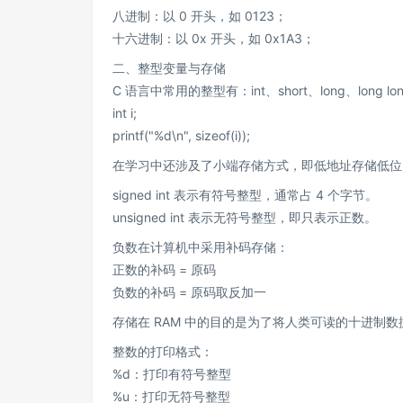
八进制：以 0 开头，如 0123；
十六进制：以 0x 开头，如 0x1A3；
二、整型变量与存储
C 语言中常用的整型有：int、short、long、lon
int i;
printf("%d\n", sizeof(i));
在学习中还涉及了小端存储方式，即低地址存储低位
signed int 表示有符号整型，通常占 4 个字节。
unsigned int 表示无符号整型，即只表示正数。
负数在计算机中采用补码存储：
正数的补码 = 原码
负数的补码 = 原码取反加一
存储在 RAM 中的目的是为了将人类可读的十进制
整数的打印格式：
%d：打印有符号整型
%u：打印无符号整型