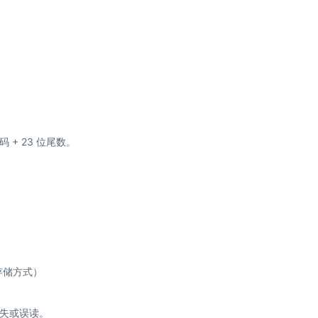
阶码 + 23 位尾数。
端存储方式）
失或误读。