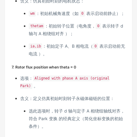
含义：仿真初始时刻的电机状态：
：初始机械角速度（如
表示启动前静止）；
wm
0
：初始转子位置（电角度，
表示转子 d
thetam
0
轴与 A 相绕组对齐 ）；
：初始定子 A、B 相电流（
表示启动前无
ia,ib
0
电流 ）。
7. Rotor flux position when theta = 0
选项：
Aligned with phase A axis (original
。
Park)
含义：定义仿真初始时刻转子永磁体磁链的位置：
选此选项时，转子 d 轴与定子 A 相绕组轴线对齐，
符合 Park 变换 的经典定义（简化坐标变换的初始
条件）。