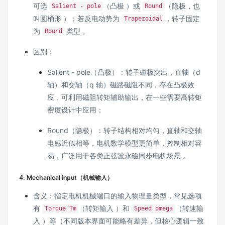
可选
（凸极 ）或
（隐极，也
Salient - pole
Round
叫圆桶形 ）；若反电动势为
，转子固定
Trapezoidal
为
类型 。
Round
区别：
Salient - pole（凸极）：转子磁极突出，直轴（d
轴）和交轴（q 轴）磁路磁阻不同，存在凸极效
应，可利用磁阻转矩辅助输出，在一些需要高转矩
密度设计中应用；
Round（隐极）：转子结构相对均匀，直轴和交轴
电感近似相等，电机数学模型更简单，控制相对容
易，广泛用于各类正弦波永磁同步电机场景 。
4. Mechanical input（机械输入）
含义：指定电机机械端口的输入物理量类型，常见选项
有
（转矩输入 ）和
（转速输
Torque Tm
Speed omega
入 ）等（不同版本界面可能略有差异，但核心逻辑一致