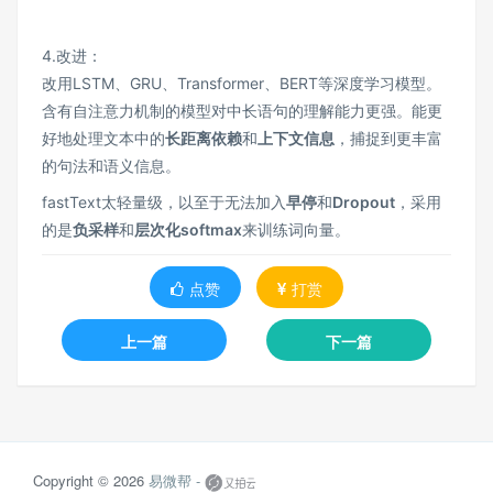
4.改进：
改用LSTM、GRU、Transformer、BERT等深度学习模型。
含有自注意力机制的模型对中长语句的理解能力更强。能更
好地处理文本中的
长距离依赖
和
上下文信息
，捕捉到更丰富
的句法和语义信息。
fastText太轻量级，以至于无法加入
早停
和
Dropout
，采用
的是
负采样
和
层次化softmax
来训练词向量。
点赞
打赏
上一篇
下一篇
Copyright © 2026
易微帮 -