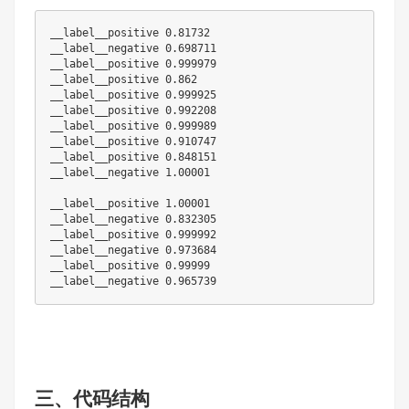
__label__positive 
0.81732
__label__negative 
0.698711
__label__positive 
0.999979
__label__positive 
0.862
__label__positive 
0.999925
__label__positive 
0.992208
__label__positive 
0.999989
__label__positive 
0.910747
__label__positive 
0.848151
__label__negative 
1.00001
__label__positive 
1.00001
__label__negative 
0.832305
__label__positive 
0.999992
__label__negative 
0.973684
__label__positive 
0.99999
__label__negative 
0.965739
三、代码结构