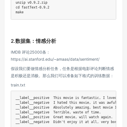
unzip
cd
make
2.数据集：情感分析
IMDB 评论25000条：
https://ai.stanford.edu/~amaas/data/sentiment/
假设我们要做情感分析任务，任务是根据电影评论判断情感
是积极还是消极。那么我们可以准备如下格式的训练数据：
train.txt
__label__positive  This movie is fantastic, I loved it
!
__label__negative  I hated this movie, it was awful.

__label__positive  Absolutely amazing, best movie I
've s
__label__negative  Terrible, waste of time.

__label__positive  Great movie, will watch again.

__label__negative  Didn'