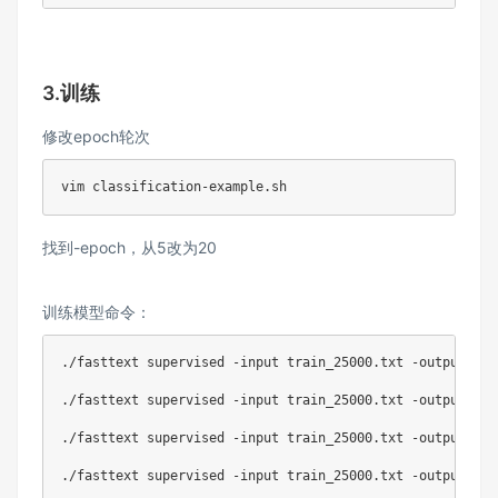
3.训练
修改epoch轮次
vim
找到-epoch，从5改为20
训练模型命令：
./fasttext supervised -input train_25000.txt -output mode
./fasttext supervised -input train_25000.txt -output mod
./fasttext supervised -input train_25000.txt -output mod
./fasttext supervised -input train_25000.txt -output mod