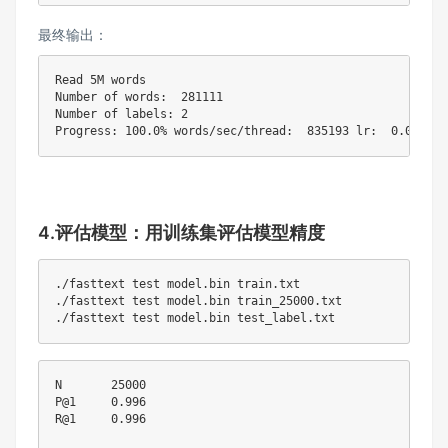
最终输出：
Read 5M words

Number of words:  
281111
Number of labels: 
2
Progress: 
100.0
% words/sec/thread:  
835193
 lr:  
0.000000
4.评估模型：用训练集评估模型精度
./fasttext 
test
 model.bin train.txt

./fasttext 
test
 model.bin train_25000.txt

./fasttext 
test
N	
25000
P@1	
0.996
R@1	
0.996