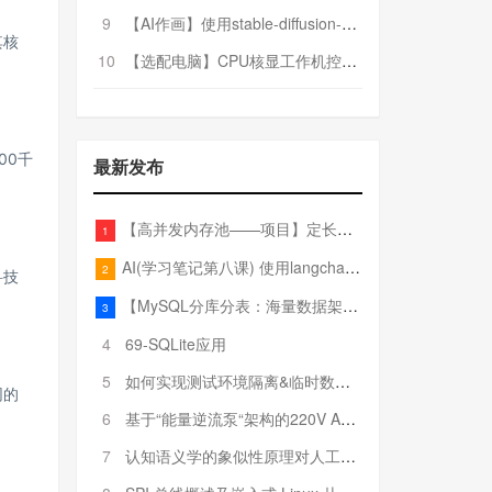
9
【AI作画】使用stable-diffusion-webui搭建AI作画平台
其核
10
【选配电脑】CPU核显工作机控制预算5000
00千
最新发布
。
【高并发内存池——项目】定长内存池——开胃小菜
1
AI(学习笔记第八课) 使用langchain的embedding models
2
科技
【MySQL分库分表：海量数据架构的终极解决方案】
3
4
69-SQLite应用
5
如何实现测试环境隔离&临时数据库（pytest+SQLite）
网的
6
基于“能量逆流泵“架构的220V AC至20V DC 300W高效电源设计
7
认知语义学的象似性原理对人工智能自然语言处理深层语义分析的影响与启示