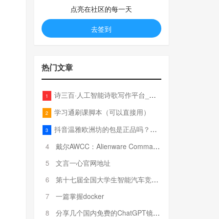
点亮在社区的每一天
去签到
热门文章
诗三百·人工智能诗歌写作平台_在线作诗机_藏头诗生成器_电脑对联_姓名作诗
1
学习通刷课脚本（可以直接用）
2
抖音温雅欧洲坊的包是正品吗？温雅卖的包为啥那么便宜？
3
4
戴尔AWCC：Alienware Command Center 故障排除方法，里面附有超全详解呦，快来快来，欢迎观看~
5
文言一心官网地址
6
第十七届全国大学生智能汽车竞赛全国总决赛参赛队伍奖项公告
7
一篇掌握docker
8
分享几个国内免费的ChatGPT镜像网址(亲测有效-4月25日更新)