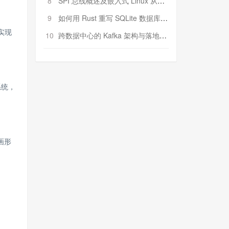
8
SPI 总线概述及嵌入式 Linux 从属 SPI 设备驱动程序开发（第二部分，实践）
9
如何用 Rust 重写 SQLite 数据库（二）:是否有市场空间？
实现
10
跨数据中心的 Kafka 架构与落地实战
系统，
画形