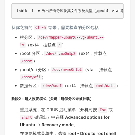
lsblk -f  
# 列出所有分区及其文件系统类型（如ext4、vfat等）
从你之前的
结果，需要检查的分区包括：
df -h
根分区：
/dev/mapper/ubuntu--vg-ubuntu--
（ext4，挂载点
）
lv
/
/boot 分区：
（ext4，挂载点
/dev/nvme0n1p2
）
/boot
/boot/efi 分区：
（vfat，挂载点
/dev/nvme0n1p1
）
/boot/efi
数据分区：
（ext4，挂载点
）
/dev/sda1
/mnt/data
阶段2：进入恢复模式（关键！确保分区未被挂载）
重启系统，在 GRUB 启动菜单（开机时按
或
Esc
键调出）中选择
Advanced options for
Shift
Ubuntu
→
Recovery mode
。
在恢复模式菜单中，选择
root - Drop to root shell