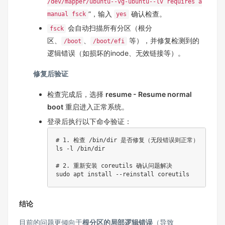
/dev/mapper/ubuntu--vg-ubuntu--lv requires a
”，输入
确认检查。
manual fsck
yes
会自动扫描所有分区（根分
fsck
区、
、
等），并修复检测到的
/boot
/boot/efi
逻辑错误（如损坏的inode、无效链接等）。
修复后验证
检查完成后，选择
resume - Resume normal
boot
重启进入正常系统。
登录后执行以下命令验证：
# 1. 检查 /bin/dir 是否修复（无段错误则正常）
ls
 -l /bin/dir  

# 2. 重新安装 coreutils 确认问题解决
sudo
apt
install
结论
目前的问题更倾向于
根分区的局部逻辑错误
（导致