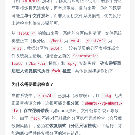
（如
损坏），修复后即可正常使用；若多个分区
/bin/dir
严重损坏且无法修复，再考虑重装。目前来看，你的问题更
可能是
单个文件损坏
，而非大面积文件系统损毁，优先执行
上述检查和修复步骤即可。
从
的输出来看，系统的分区结构清晰，文件系统
lsblk -f
类型正常（根分区、
为
，
为
/boot
ext4
/boot/efi
，数据分区为
），没有明显的分区表损坏或文
vfat
ext4
件系统类型错误。但结合之前的
Segmentation
（
损坏）和
安装失败，
确实需要重
fault
/bin/dir
dpkg
启进入恢复模式执行
检查
，具体原因和操作如下：
fsck
为什么需要重启检查？
当前系统中，
已损坏（段错误），且
无法
/bin/dir
dpkg
正常替换该文件，这很可能是
根分区（
ubuntu--vg-ubuntu-
）存在逻辑错误
（如inode损坏、文件链接断裂）导致
-lv
的。由于
不能对已挂载的分区执行完整检查（会导致
fsck
数据风险），必须在
恢复模式（分区只读挂载）
下运行，才
能彻底扫描并修复根分区的潜在错误。