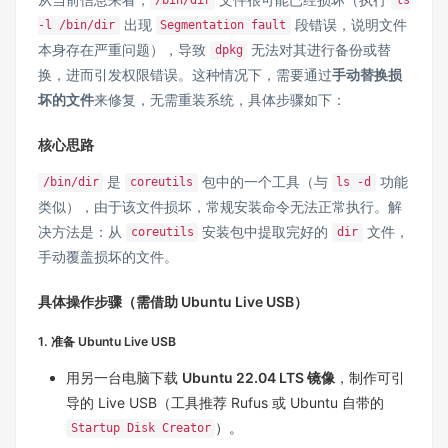
/bin/dir
ls
出现
段错误，说明文件
-l /bin/dir
Segmentation fault
本身存在严重问题），导致
无法对其进行备份或替
dpkg
换，进而引发权限错误。这种情况下，需要通过
手动替换损
坏的文件
来修复，无需重装系统，具体步骤如下：
核心思路
是
包中的一个工具（与
功能
/bin/dir
coreutils
ls -d
类似），由于该文件损坏，常规安装命令无法正常执行。解
决方法是：从
安装包中提取完好的
文件，
coreutils
dir
手动覆盖损坏的文件。
具体操作步骤（需借助 Ubuntu Live USB）
1. 准备 Ubuntu Live USB
用另一台电脑下载
Ubuntu 22.04 LTS 镜像
，制作可引
导的 Live USB（工具推荐
Rufus
或 Ubuntu 自带的
）。
Startup Disk Creator