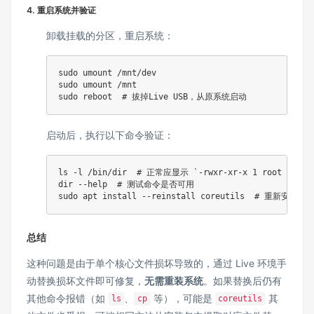
4. 重启系统并验证
卸载挂载的分区，重启系统：
sudo
umount
sudo
umount
sudo
reboot
# 拔掉Live USB，从原系统启动
启动后，执行以下命令验证：
ls
 -l /bin/dir  
# 正常应显示 `-rwxr-xr-x 1 root root
dir
 --help  
# 测试命令是否可用
sudo
apt
install
 --reinstall coreutils  
# 重新安装完
总结
这种问题是由于单个核心文件损坏导致的，通过 Live 环境手
动替换损坏文件即可修复，
无需重装系统
。如果替换后仍有
其他命令报错（如
、
等），可能是
其
ls
cp
coreutils