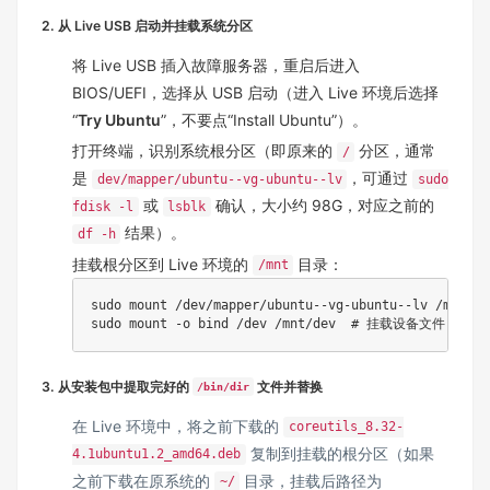
2. 从 Live USB 启动并挂载系统分区
将 Live USB 插入故障服务器，重启后进入
BIOS/UEFI，选择从 USB 启动（进入 Live 环境后选择
“
Try Ubuntu
”，不要点“Install Ubuntu”）。
打开终端，识别系统根分区（即原来的
分区，通常
/
是
，可通过
dev/mapper/ubuntu--vg-ubuntu--lv
sudo
或
确认，大小约 98G，对应之前的
fdisk -l
lsblk
结果）。
df -h
挂载根分区到 Live 环境的
目录：
/mnt
sudo
mount
 /dev/mapper/ubuntu--vg-ubuntu--lv /mnt  
sudo
mount
 -o 
bind
 /dev /mnt/dev  
# 挂载设备文件，确保
3. 从安装包中提取完好的
文件并替换
/bin/dir
在 Live 环境中，将之前下载的
coreutils_8.32-
复制到挂载的根分区（如果
4.1ubuntu1.2_amd64.deb
之前下载在原系统的
目录，挂载后路径为
~/