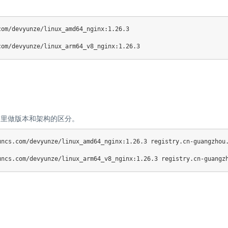
om/devyunze/linux_amd64_nginx:1.26.3

 标签里做版本和架构的区分。
ncs.com/devyunze/linux_amd64_nginx:1.26.3 registry.cn-guangzhou.