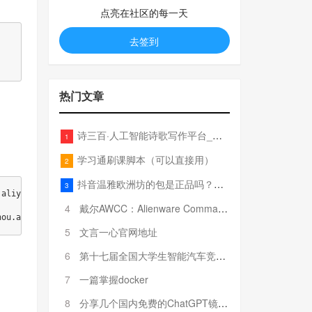
点亮在社区的每一天
去签到
热门文章
诗三百·人工智能诗歌写作平台_在线作诗机_藏头诗生成器_电脑对联_姓名作诗
1
学习通刷课脚本（可以直接用）
2
抖音温雅欧洲坊的包是正品吗？温雅卖的包为啥那么便宜？
3
aliyuncs.com/devyunze/nginx:1.26.3_amd64

4
戴尔AWCC：Alienware Command Center 故障排除方法，里面附有超全详解呦，快来快来，欢迎观看~
5
文言一心官网地址
6
第十七届全国大学生智能汽车竞赛全国总决赛参赛队伍奖项公告
7
一篇掌握docker
8
分享几个国内免费的ChatGPT镜像网址(亲测有效-4月25日更新)