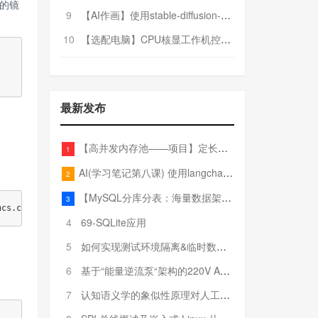
的镜
9
【AI作画】使用stable-diffusion-webui搭建AI作画平台
10
【选配电脑】CPU核显工作机控制预算5000
最新发布
【高并发内存池——项目】定长内存池——开胃小菜
1
AI(学习笔记第八课) 使用langchain的embedding models
2
【MySQL分库分表：海量数据架构的终极解决方案】
3
4
69-SQLite应用
5
如何实现测试环境隔离&临时数据库（pytest+SQLite）
6
基于“能量逆流泵“架构的220V AC至20V DC 300W高效电源设计
7
认知语义学的象似性原理对人工智能自然语言处理深层语义分析的影响与启示