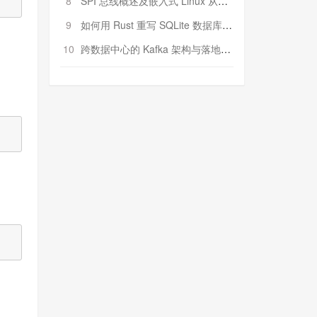
8
SPI 总线概述及嵌入式 Linux 从属 SPI 设备驱动程序开发（第二部分，实践）
9
如何用 Rust 重写 SQLite 数据库（二）:是否有市场空间？
10
跨数据中心的 Kafka 架构与落地实战