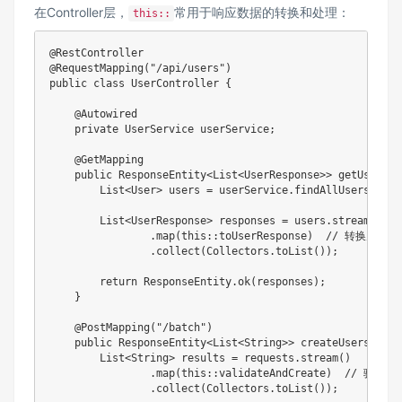
在Controller层，
常用于响应数据的转换和处理：
this::
@RestController
@RequestMapping
(
"/api/users"
)
public
class
UserController
{
@Autowired
private
UserService
 userService
;
@GetMapping
public
ResponseEntity
<
List
<
UserResponse
>
>
getUsers
(
)
List
<
User
>
 users 
=
 userService
.
findAllUsers
(
)
;
List
<
UserResponse
>
 responses 
=
 users
.
stream
(
)
.
map
(
this
::
toUserResponse
)
// 转换为响应
.
collect
(
Collectors
.
toList
(
)
)
;
return
ResponseEntity
.
ok
(
responses
)
;
}
@PostMapping
(
"/batch"
)
public
ResponseEntity
<
List
<
String
>
>
createUsers
(
@Req
List
<
String
>
 results 
=
 requests
.
stream
(
)
.
map
(
this
::
validateAndCreate
)
// 验证并
.
collect
(
Collectors
.
toList
(
)
)
;