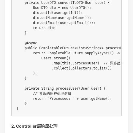
private
UserDTO
convertToDTO
(
User
 user
)
{
UserDTO
 dto 
=
new
UserDTO
(
)
;
        dto
.
setId
(
user
.
getId
(
)
)
;
        dto
.
setName
(
user
.
getName
(
)
)
;
        dto
.
setEmail
(
user
.
getEmail
(
)
)
;
return
 dto
;
}
@Async
public
CompletableFuture
<
List
<
String
>
>
processUsersA
return
CompletableFuture
.
supplyAsync
(
(
)
->
            users
.
stream
(
)
.
map
(
this
::
processUser
)
// 异步处理中使用
.
collect
(
Collectors
.
toList
(
)
)
)
;
}
private
String
processUser
(
User
 user
)
{
// 复杂的用户处理逻辑
return
"Processed: "
+
 user
.
getName
(
)
;
}
}
2. Controller层响应处理