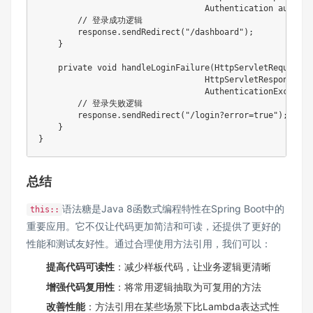
Authentication
 authent
// 登录成功逻辑
        response
.
sendRedirect
(
"/dashboard"
)
;
}
private
void
handleLoginFailure
(
HttpServletRequest
 r
HttpServletResponse
 re
AuthenticationExceptio
// 登录失败逻辑
        response
.
sendRedirect
(
"/login?error=true"
)
;
}
}
总结
语法糖是Java 8函数式编程特性在Spring Boot中的
this::
重要应用。它不仅让代码更加简洁和可读，还提供了更好的
性能和测试友好性。通过合理使用方法引用，我们可以：
提高代码可读性
：减少样板代码，让业务逻辑更清晰
增强代码复用性
：将常用逻辑抽取为可复用的方法
改善性能
：方法引用在某些场景下比Lambda表达式性