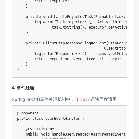
return
 template
;
}
private
void
handleRejectedTask
(
Runnable
 task
,
Threa
        log
.
warn
(
"Task rejected: {}, Active threads: {}"
                task
.
toString
(
)
,
 executor
.
getActiveCount
}
private
ClientHttpResponse
logRequest
(
HttpRequest
 re
ClientHttpReques
        log
.
info
(
"Request: {} {}"
,
 request
.
getMethod
(
)
,
 
return
 execution
.
execute
(
request
,
 body
)
;
}
}
4. 事件处理
Spring Boot的事件处理机制中，
语法同样适用：
this::
@Component
public
class
UserEventHandler
{
@EventListener
public
void
handleUserCreated
(
UserCreatedEvent
 event