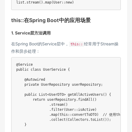
list
.
stream
(
)
.
map
(
User
::
new
)
this::在Spring Boot中的应用场景
1. Service层方法调用
在Spring Boot的Service层中，
经常用于Stream操
this::
作和异步处理：
@Service
public
class
UserService
{
@Autowired
private
UserRepository
 userRepository
;
public
List
<
UserDTO
>
getAllActiveUsers
(
)
{
return
 userRepository
.
findAll
(
)
.
stream
(
)
.
filter
(
User
::
isActive
)
.
map
(
this
::
convertToDTO
)
// 使用this:
.
collect
(
Collectors
.
toList
(
)
)
;
}