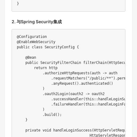
}
2. 与Spring Security集成
@Configuration
@EnableWebSecurity
public
class
SecurityConfig
{
@Bean
public
SecurityFilterChain
filterChain
(
HttpSecurity
 
return
 http

.
authorizeHttpRequests
(
auth 
->
 auth

.
requestMatchers
(
"/public/**"
)
.
permitAll
.
anyRequest
(
)
.
authenticated
(
)
)
.
oauth2Login
(
oauth2 
->
 oauth2

.
successHandler
(
this
::
handleLoginSuccess
.
failureHandler
(
this
::
handleLoginFailure
)
.
build
(
)
;
}
private
void
handleLoginSuccess
(
HttpServletRequest
 r
HttpServletResponse
 re