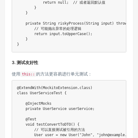
return
null
;
// 或者返回默认值
}
}
private
String
riskyProcess
(
String
 input
)
throws
Exc
// 可能抛出异常的处理逻辑
return
 input
.
toUpperCase
(
)
;
}
}
3. 测试友好性
使用
的方法更容易进行单元测试：
this::
@ExtendWith
(
MockitoExtension
.
class
)
class
UserServiceTest
{
@InjectMocks
private
UserService
 userService
;
@Test
void
testConvertToDTO
(
)
{
// 可以直接测试被引用的方法
User
 user 
=
new
User
(
"John"
,
"john@example.com"
)