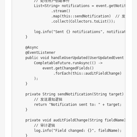
// 处理用户创建事件
List
<
String
>
 notifications 
=
 event
.
getNotificati
.
stream
(
)
.
map
(
this
::
sendNotification
)
// 发送通知
.
collect
(
Collectors
.
toList
(
)
)
;
        log
.
info
(
"Sent {} notifications"
,
 notifications
.
}
@Async
@EventListener
public
void
handleUserUpdated
(
UserUpdatedEvent
 event
CompletableFuture
.
runAsync
(
(
)
->
            event
.
getChangedFields
(
)
.
forEach
(
this
::
auditFieldChange
)
// 
)
;
}
private
String
sendNotification
(
String
 target
)
{
// 发送通知逻辑
return
"Notification sent to: "
+
 target
;
}
private
void
auditFieldChange
(
String
 fieldName
)
{
// 审计逻辑
        log
.
info
(
"Field changed: {}"
,
 fieldName
)
;
}