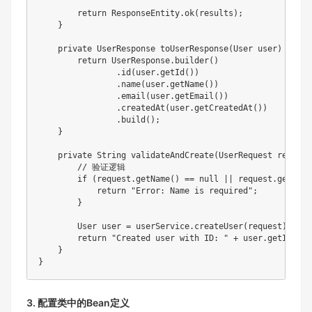
return
ResponseEntity
.
ok
(
results
)
;
}
private
UserResponse
toUserResponse
(
User
 user
)
{
return
UserResponse
.
builder
(
)
.
id
(
user
.
getId
(
)
)
.
name
(
user
.
getName
(
)
)
.
email
(
user
.
getEmail
(
)
)
.
createdAt
(
user
.
getCreatedAt
(
)
)
.
build
(
)
;
}
private
String
validateAndCreate
(
UserRequest
 request
// 验证逻辑
if
(
request
.
getName
(
)
==
null
||
 request
.
getName
return
"Error: Name is required"
;
}
User
 user 
=
 userService
.
createUser
(
request
)
;
return
"Created user with ID: "
+
 user
.
getId
(
)
;
}
}
3. 配置类中的Bean定义