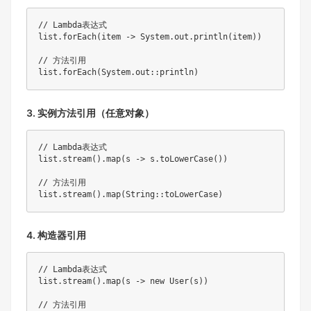
// Lambda表达式
list
.
forEach
(
item 
->
System
.
out
.
println
(
item
)
)
// 方法引用
list
.
forEach
(
System
.
out
::
println
)
3. 实例方法引用（任意对象）
// Lambda表达式
list
.
stream
(
)
.
map
(
s 
->
 s
.
toLowerCase
(
)
)
// 方法引用
list
.
stream
(
)
.
map
(
String
::
toLowerCase
)
4. 构造器引用
// Lambda表达式
list
.
stream
(
)
.
map
(
s 
->
new
User
(
s
)
)
// 方法引用