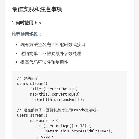
最佳实践和注意事项
1. 何时使用this::
推荐使用场景：
现有方法签名完全匹配函数式接口
逻辑简单，不需要额外参数处理
提高代码可读性和复用性
// 好的例子
users
.
stream
(
)
.
filter
(
User
::
isActive
)
.
map
(
this
::
convertToDTO
)
.
forEach
(
this
::
sendEmail
)
;
// 避免的例子（逻辑复杂时使用Lambda更清晰）
users
.
stream
(
)
.
map
(
user 
->
{
if
(
user
.
getAge
(
)
>
18
)
{
return
this
.
processAdult
(
user
)
;
}
else
{