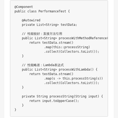
@Component
public
class
PerformanceTest
{
@Autowired
private
List
<
String
>
 testData
;
// 性能较好：直接方法引用
public
List
<
String
>
processWithMethodReference
(
)
{
return
 testData
.
stream
(
)
.
map
(
this
::
processString
)
.
collect
(
Collectors
.
toList
(
)
)
;
}
// 性能略差：Lambda表达式
public
List
<
String
>
processWithLambda
(
)
{
return
 testData
.
stream
(
)
.
map
(
s 
->
this
.
processString
(
s
)
)
.
collect
(
Collectors
.
toList
(
)
)
;
}
private
String
processString
(
String
 input
)
{
return
 input
.
toUpperCase
(
)
;
}
}