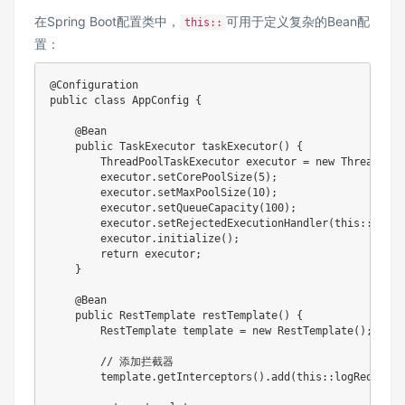
在Spring Boot配置类中，
可用于定义复杂的Bean配
this::
置：
@Configuration
public
class
AppConfig
{
@Bean
public
TaskExecutor
taskExecutor
(
)
{
ThreadPoolTaskExecutor
 executor 
=
new
ThreadPool
        executor
.
setCorePoolSize
(
5
)
;
        executor
.
setMaxPoolSize
(
10
)
;
        executor
.
setQueueCapacity
(
100
)
;
        executor
.
setRejectedExecutionHandler
(
this
::
handl
        executor
.
initialize
(
)
;
return
 executor
;
}
@Bean
public
RestTemplate
restTemplate
(
)
{
RestTemplate
 template 
=
new
RestTemplate
(
)
;
// 添加拦截器
        template
.
getInterceptors
(
)
.
add
(
this
::
logRequest
)