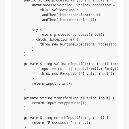
public
String
processChain
(
String
 input
)
{
DataProcessor
<
String
,
String
>
 processor 
=
this
::
validateInput
.
andThen
(
this
::
transformInput
)
.
andThen
(
this
::
enrichInput
)
;
try
{
return
 processor
.
process
(
input
)
;
}
catch
(
Exception
 e
)
{
throw
new
RuntimeException
(
"Processing faile
}
}
private
String
validateInput
(
String
 input
)
throws
Ex
if
(
input 
==
null
||
 input
.
trim
(
)
.
isEmpty
(
)
)
{
throw
new
Exception
(
"Invalid input"
)
;
}
return
 input
.
trim
(
)
;
}
private
String
transformInput
(
String
 input
)
{
return
 input
.
toUpperCase
(
)
;
}
private
String
enrichInput
(
String
 input
)
{
return
"Processed: "
+
 input
;
}