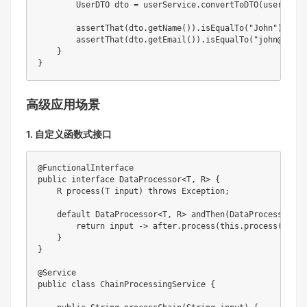
UserDTO
 dto 
=
 userService
.
convertToDTO
(
user
)
;
assertThat
(
dto
.
getName
(
)
)
.
isEqualTo
(
"John"
)
;
assertThat
(
dto
.
getEmail
(
)
)
.
isEqualTo
(
"john@examp
}
}
高级应用场景
1. 自定义函数式接口
@FunctionalInterface
public
interface
DataProcessor
<
T
,
R
>
{
R
process
(
T
 input
)
throws
Exception
;
default
DataProcessor
<
T
,
R
>
andThen
(
DataProcessor
<
R
,
return
 input 
->
 after
.
process
(
this
.
process
(
input
}
}
@Service
public
class
ChainProcessingService
{