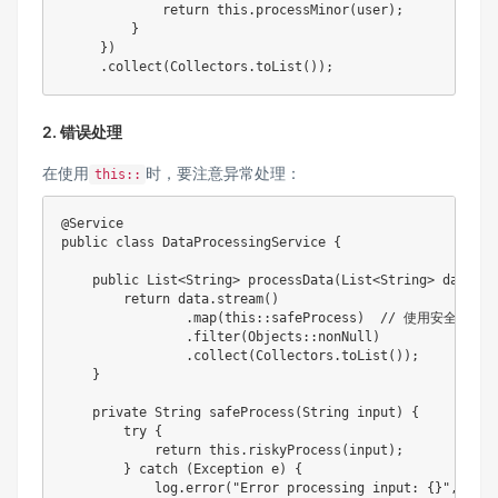
return
this
.
processMinor
(
user
)
;
}
}
)
.
collect
(
Collectors
.
toList
(
)
)
;
2. 错误处理
在使用
时，要注意异常处理：
this::
@Service
public
class
DataProcessingService
{
public
List
<
String
>
processData
(
List
<
String
>
 data
)
{
return
 data
.
stream
(
)
.
map
(
this
::
safeProcess
)
// 使用安全的处
.
filter
(
Objects
::
nonNull
)
.
collect
(
Collectors
.
toList
(
)
)
;
}
private
String
safeProcess
(
String
 input
)
{
try
{
return
this
.
riskyProcess
(
input
)
;
}
catch
(
Exception
 e
)
{
            log
.
error
(
"Error processing input: {}"
,
 inpu