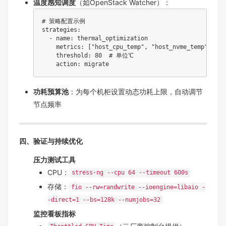
温度感知调度
（如OpenStack Watcher）：
# 策略配置示例
strategies
:
-
name
:
 thermal_optimization

metrics
:
[
"host_cpu_temp"
,
"host_nvme_temp"
]
threshold
:
80
# 单位℃
action
:
功耗预算池
：为每个机柜设置动态功耗上限，自动调节
节点频率
四、验证与持续优化
压力测试工具
CPU：
stress-ng --cpu 64 --timeout 600s
存储：
fio --rw=randwrite --ioengine=libaio -
-direct=1 --bs=128k --numjobs=32
监控看板指标