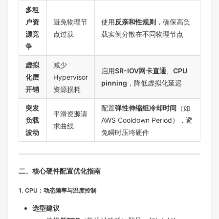
多租
户资
避免物理节
使用
反亲和性规则
，确保高负
源竞
点过载
载实例分散在不同物理节点
争
虚拟
减少
启用
SR-IOV网卡直通
、
CPU
化层
Hypervisor
pinning
，降低虚拟化延迟
开销
资源损耗
突发
配置
弹性伸缩组冷却时间
（如
平滑资源请
负载
AWS Cooldown Period），避
求曲线
波动
免瞬时压垮硬件
二、核心硬件配置优化指南
1. CPU：动态频率与温度控制
选型建议