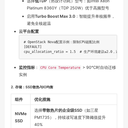
选择
低TDP
（热设计功耗）型号：如Intel Xeon
Platinum 8360Y（TDP 250W）优于高频型号
启用
Turbo Boost Max 3.0
：智能提升单核频率，
避免全核超温
云平台配置
# OpenStack Nova配置示例：限制CPU超配比例
[
DEFAULT
]
cpu_allocation_ratio 
=
1.5
# 生产环境建议≤2.0，避免物
监控指标
：
> 90°C时自动迁移
CPU Core Temperature
实例
2. 存储：SSD散热与IO均衡
组件
优化措施
选择
带散热片的企业级SSD
（如三星
NVMe
PM1735），持续读写速度下降阈值提升
SSD
40%