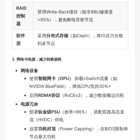
RAID
禁用Write-Back缓存（除非BBU健康度
控制
>95%），避免断电导致节流
器
软件
采用
分布式存储
（如Ceph），将IO压力分散
层
到多节点
3. 网络与电源：减少转换损耗
网络设备
使用
智能网卡（DPU）
卸载vSwitch流量（如
NVIDIA BlueField），降低CPU负担30%+
启用
RDMA协议
（RoCEv2），减少数据搬运功耗
电源冗余
部署
钛金级PSU
（效率>96%），搭配双路高压直
流（HVDC）供电
设置
功耗封顶
（Power Capping）：在BIOS限制单
节点最大功耗