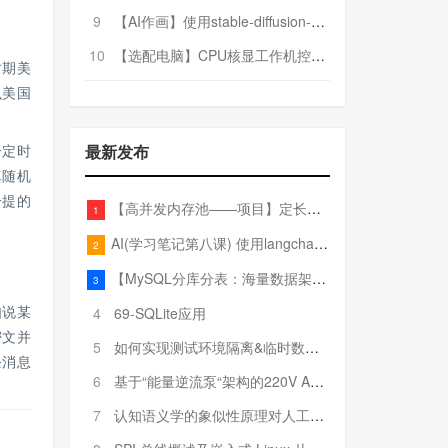
9
【AI作画】使用stable-diffusion-webui搭建AI作画平台
10
【选配电脑】CPU核显工作机控制预算5000
时期美
么美国
最新发布
一定时
真随机
一提的
【高并发内存池——项目】定长内存池——开胃小菜
1
AI(学习笔记第八课) 使用langchain的embedding models
2
【MySQL分库分表：海量数据架构的终极解决方案】
3
4
69-SQLite应用
如说某
密文并
5
如何实现测试环境隔离&临时数据库（pytest+SQLite）
条消息
6
基于“能量逆流泵“架构的220V AC至20V DC 300W高效电源设计
7
认知语义学的象似性原理对人工智能自然语言处理深层语义分析的影响与启示