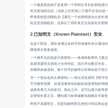
一个最典型的例子是使用一个和明文等长的密钥进行
有关密钥的信息（实际上任何第三方都不应该知道一
即使密钥是伪随机的【通过一个短密钥派生出的长
机还是伪随机的，这保证了窃听者无法知道有关密钥
2 已知明文（Known Plaintext）安全
在这个阶段，窃听者通过各种手段掌握到本次通信
降低明文恢复难度。
一个最常见的就是古典密码——单表映射密码【通过
容易泄露明文的统计分布特征。因为早在数百年前
依概率收敛原则，每个符号的频率分布将收敛于统计
另一个更知名的古典密码——维吉尼亚密码【将字
字符频率泄露，但是其最致命的缺陷就是密钥的周
该值有着天大的差别。除此之外，还可以暴力枚举
定密钥长度之后，哪怕暴力枚举破解也能够在可接受
即使不泄露明文，但是知晓明密文的统计特征将会是