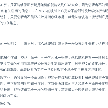
加密，只要能够保证密钥是随机的就能做到COA安全，因为窃听者不知
点有关密钥的信息），在M->C的映射上它完全不能通过统计学分析出
密钥】，只要窃听者不能轻松计算指数级难题，就无法确认这个密钥到底
的任何消息。
时的一些明文——密文对，那么就能够对密文进一步做统计学分析，这样
将26个字母、空格、逗号、句号等构成一张表，然后随机设置一一映射
，英文字母的使用频率表已经被统计学家做出来了。对于密文的逐渐增长
出的频率表。单表映射的字符一旦超过数百个就会变得极度容易破解。
符数字化，通过设置一个单词作为密钥进行模加运算映射】虽然能够避免
期性。当正确猜测到密钥长度时，字符分布频率的平方和将会与错误长度
密钥长度，找到该值完全一样的密钥长度，获取最大公因数即为密钥长度
时间内完成。
致命的。