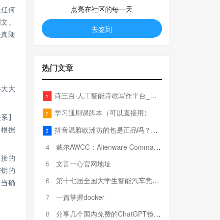
点亮在社区的每一天
道任何
明文。
去签到
是真随
热门文章
将大大
诗三百·人工智能诗歌写作平台_在线作诗机_藏头诗生成器_电脑对联_姓名作诗
1
学习通刷课脚本（可以直接用）
2
关系】
抖音温雅欧洲坊的包是正品吗？温雅卖的包为啥那么便宜？
，根据
3
4
戴尔AWCC：Alienware Command Center 故障排除方法，里面附有超全详解呦，快来快来，欢迎观看~
直接的
5
文言一心官网地址
密钥的
6
第十七届全国大学生智能汽车竞赛全国总决赛参赛队伍奖项公告
。当确
7
一篇掌握docker
8
分享几个国内免费的ChatGPT镜像网址(亲测有效-4月25日更新)