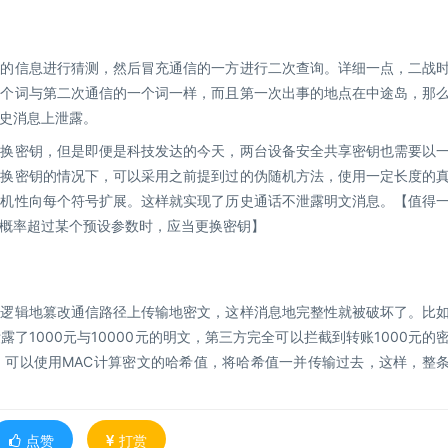
握的信息进行猜测，然后冒充通信的一方进行二次查询。详细一点，二战
一个词与第二次通信的一个词一样，而且第一次出事的地点在中途岛，那
史消息上泄露。
更换密钥，但是即便是科技发达的今天，两台设备安全共享密钥也需要以
更换密钥的情况下，可以采用之前提到过的伪随机方法，使用一定长度的
随机性向每个符号扩展。这样就实现了历史通话不泄露明文消息。【值得
概率超过某个预设参数时，应当更换密钥】
有逻辑地篡改通信路径上传输地密文，这样消息地完整性就被破坏了。比
了1000元与10000元的明文，第三方完全可以拦截到转账1000元的
性，可以使用MAC计算密文的哈希值，将哈希值一并传输过去，这样，整
点赞
打赏