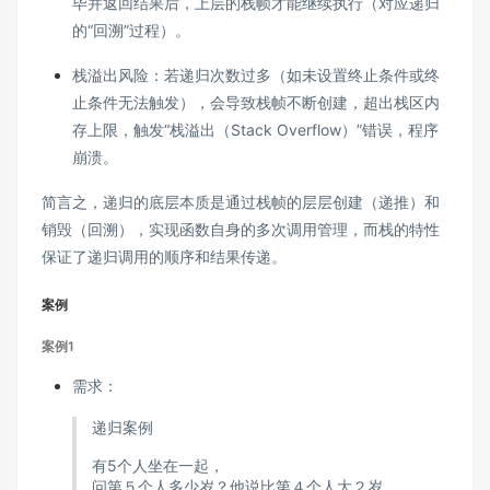
毕并返回结果后，上层的栈帧才能继续执行（对应递归
的“回溯”过程）。
栈溢出风险：若递归次数过多（如未设置终止条件或终
止条件无法触发），会导致栈帧不断创建，超出栈区内
存上限，触发“栈溢出（Stack Overflow）”错误，程序
崩溃。
简言之，递归的底层本质是通过栈帧的层层创建（递推）和
销毁（回溯），实现函数自身的多次调用管理，而栈的特性
保证了递归调用的顺序和结果传递。
案例
案例1
需求：
递归案例
有5个人坐在一起，
问第５个人多少岁？他说比第４个人大２岁。