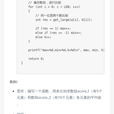
// 遍历数组，进行比较
for
(
int
 i 
=
0
;
 i 
<
 LEN
;
 i
++
)
{
// 同一位置两个数比较
int
 res 
=
get_large
(
a
[
i
]
,
 b
[
i
]
)
;
if
(
res 
==
1
)
 max
++
;
else
if
(
res 
==
-
1
)
 min
++
;
else
 k
++
;
}
printf
(
"max=%d,min=%d,k=%d\n"
,
 max
,
 min
,
 k
)
;
return
0
;
}
案例2
需求：编写一个函数，用来分别求数组score_1（有5个
元素）和数组score_2（有10个元素）各元素的平均值
。