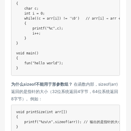
{
char
 c
;
int
 i 
=
0
;
while
(
(
c 
=
 arr
[
i
]
)
!=
'\0'
)
// arr[i] → arr + i
{
printf
(
"%c"
,
c
)
;
        i
++
;
}
}
void
main
(
)
{
fun
(
"hello world"
)
;
}
为什么sizeof不能用于形参数组？
在函数内部，sizeof(arr)
返回的是指针的大小（32位系统返回4字节，64位系统返回
8字节）。例如：
void
printSize
(
int
 arr
[
]
)
{
printf
(
"%zu\n"
,
sizeof
(
arr
)
)
;
// 输出的是指针的大小（8
}