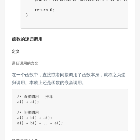
return
0
;
}
函数的递归调用
定义
递归调用的含义
在一个函数中，直接或者间接调用了函数本身，就称之为递
归调用。本质上还是函数的嵌套调用。
// 直接调用   推荐
a
(
)
 → 
a
(
)
;
// 间接调用
a
(
)
 → 
b
(
)
 → 
a
(
)
;
a
(
)
 → 
b
(
)
 → 
.
.
 → 
a
(
)
;