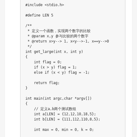
#
include
<stdio.h>
#
define
LEN
5
/**

 * 定义一个函数，实现两个数字的比较

 * @param x,y 参与比较的两个数字

 * @return x>y--> 1, x<y-->-1, x==y-->0

 */
int
get_large
(
int
 x
,
int
 y
)
{
int
 flag 
=
0
;
if
(
x 
>
 y
)
 flag 
=
1
;
else
if
(
x 
<
 y
)
 flag 
=
-
1
;
return
 flag
;
}
int
main
(
int
 argc
,
char
*
argv
[
]
)
{
// 定义a,b两个测试数组
int
 a
[
LEN
]
=
{
12
,
12
,
10
,
18
,
5
}
;
int
 b
[
LEN
]
=
{
111
,
112
,
110
,
8
,
5
}
;
int
 max 
=
0
,
 min 
=
0
,
 k 
=
0
;