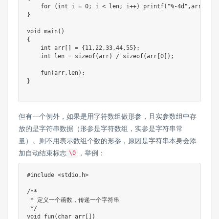
for
(
int
 i 
=
0
;
 i 
<
 len
;
 i
++
)
printf
(
"%-4d"
,
arr
[
i
]
)
;
}
void
main
(
)
{
int
 arr
[
]
=
{
11
,
22
,
33
,
44
,
55
}
;
int
 len 
=
sizeof
(
arr
)
/
sizeof
(
arr
[
0
]
)
;
fun
(
arr
,
len
)
;
}
但有一个例外，如果是用字符数组做形参，且实参数组中存
放的是字符串数据（形参是字符数组，实参是字符串常
量）。则不用表示数组个数的形参，原因是字符串本身会添
加自动结束标志
，举例：
\0
#
include
<stdio.h>
/**

 * 定义一个函数，传递一个字符串

 */
void
fun
(
char
 arr
[
]
)