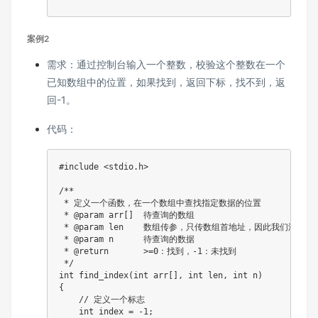
案例2
需求：通过控制台输入一个整数，校验这个整数在一个
已知数组中的位置，如果找到，返回下标，找不到，返
回-1。
代码：
#
include
<stdio.h>
/** 

 * 定义一个函数，在一个数组中查找指定数据的位置

 * @param arr[]  待查询的数组

 * @param len    数组传参，只传数组首地址，因此我们没法
 * @param n      待查询的数据

 * @return       >=0：找到，-1：未找到

 */
int
find_index
(
int
 arr
[
]
,
int
 len
,
int
 n
)
{
// 定义一个标志
int
 index 
=
-
1
;