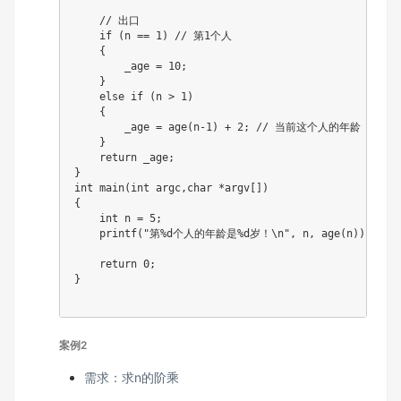
// 出口
if
(
n 
==
1
)
// 第1个人
{
        _age 
=
10
;
}
else
if
(
n 
>
1
)
{
        _age 
=
age
(
n
-
1
)
+
2
;
// 当前这个人的年龄 = 上一
}
return
 _age
;
}
int
main
(
int
 argc
,
char
*
argv
[
]
)
{
int
 n 
=
5
;
printf
(
"第%d个人的年龄是%d岁！\n"
,
 n
,
age
(
n
)
)
;
return
0
;
}
案例2
需求：求n的阶乘