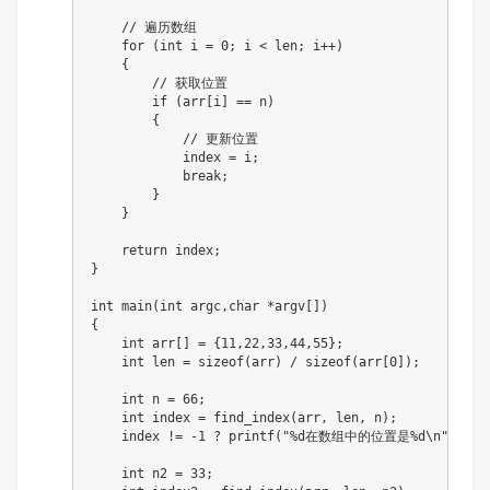
// 遍历数组
for
(
int
 i 
=
0
;
 i 
<
 len
;
 i
++
)
{
// 获取位置
if
(
arr
[
i
]
==
 n
)
{
// 更新位置
            index 
=
 i
;
break
;
}
}
return
 index
;
}
int
main
(
int
 argc
,
char
*
argv
[
]
)
{
int
 arr
[
]
=
{
11
,
22
,
33
,
44
,
55
}
;
int
 len 
=
sizeof
(
arr
)
/
sizeof
(
arr
[
0
]
)
;
int
 n 
=
66
;
int
 index 
=
find_index
(
arr
,
 len
,
 n
)
;
    index 
!=
-
1
?
printf
(
"%d在数组中的位置是%d\n"
,
n
,
 i
int
 n2 
=
33
;