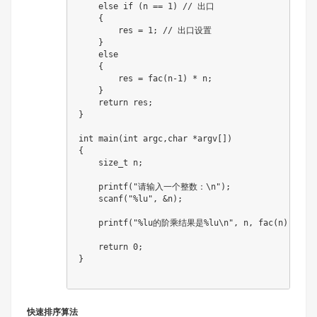
else
if
(
n 
==
1
)
// 出口
{
        res 
=
1
;
// 出口设置
}
else
{
        res 
=
fac
(
n
-
1
)
*
 n
;
}
return
 res
;
}
int
main
(
int
 argc
,
char
*
argv
[
]
)
{
size_t
 n
;
printf
(
"请输入一个整数：\n"
)
;
scanf
(
"%lu"
,
&
n
)
;
printf
(
"%lu的阶乘结果是%lu\n"
,
 n
,
fac
(
n
)
)
;
return
0
;
}
快速排序算法