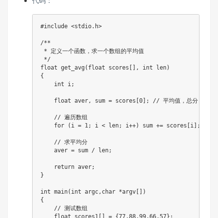
代码：
#
include
<stdio.h>
/**

 * 定义一个函数，求一个数组的平均值

 */
float
get_avg
(
float
 scores
[
]
,
int
 len
)
{
int
 i
;
float
 aver
,
 sum 
=
 scores
[
0
]
;
// 平均值，总分
// 遍历数组
for
(
i 
=
1
;
 i 
<
 len
;
 i
++
)
 sum 
+=
 scores
[
i
]
;
// 求平均分
    aver 
=
 sum 
/
 len
;
return
 aver
;
}
int
main
(
int
 argc
,
char
*
argv
[
]
)
{
// 测试数组
float
 scores1
[
]
=
{
77
,
88
,
99
,
66
,
57
}
;