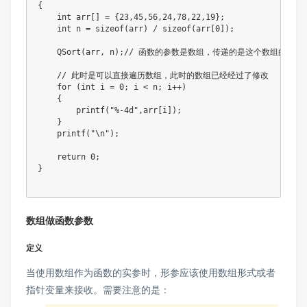
{
int
 arr
[
]
=
{
23
,
45
,
56
,
24
,
78
,
22
,
19
}
;
int
 n 
=
sizeof
(
arr
)
/
sizeof
(
arr
[
0
]
)
;
QSort
(
arr
,
 n
)
;
// 函数的参数是数组，传递的是这个数组的首
// 此时是可以直接遍历数组，此时的数组已经经过了修改
for
(
int
 i 
=
0
;
 i 
<
 n
;
 i
++
)
{
printf
(
"%-4d"
,
arr
[
i
]
)
;
}
printf
(
"\n"
)
;
return
0
;
}
数组做函数参数
定义
当使用数组作为函数的实参时，形参应该使用数组形式或者
指针变量来接收。需要注意的是：