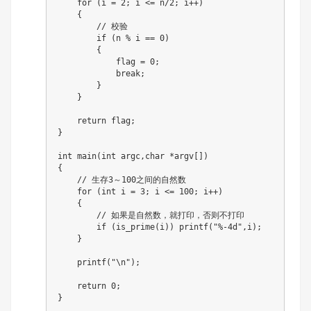
for
(
i 
=
2
;
 i 
<=
 n
/
2
;
 i
++
)
{
// 校验
if
(
n 
%
 i 
==
0
)
{
            flag 
=
0
;
break
;
}
}
return
 flag
;
}
int
main
(
int
 argc
,
char
*
argv
[
]
)
{
// 生存3～100之间的自然数
for
(
int
 i 
=
3
;
 i 
<=
100
;
 i
++
)
{
// 如果是自然数，就打印，否则不打印
if
(
is_prime
(
i
)
)
printf
(
"%-4d"
,
i
)
;
}
printf
(
"\n"
)
;
return
0
;
}