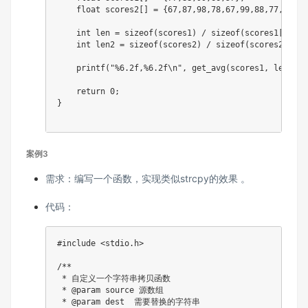
float
 scores2
[
]
=
{
67
,
87
,
98
,
78
,
67
,
99
,
88
,
77
,
77
,
67
int
 len 
=
sizeof
(
scores1
)
/
sizeof
(
scores1
[
0
]
)
;
int
 len2 
=
sizeof
(
scores2
)
/
sizeof
(
scores2
[
0
]
)
;
printf
(
"%6.2f,%6.2f\n"
,
get_avg
(
scores1
,
 len
)
,
g
return
0
;
}
案例3
需求：编写一个函数，实现类似strcpy的效果 。
代码：
#
include
<stdio.h>
/**

 * 自定义一个字符串拷贝函数

 * @param source 源数组

 * @param dest  需要替换的字符串
