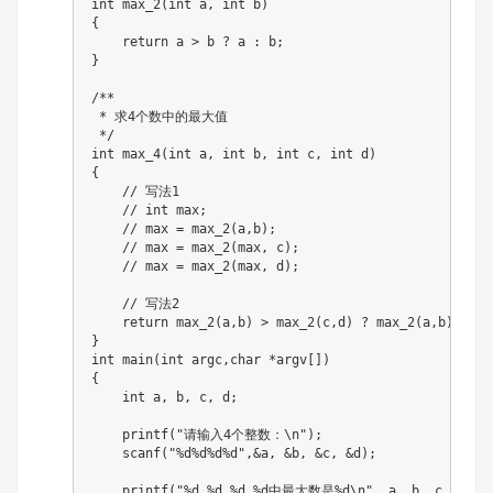
int
max_2
(
int
 a
,
int
 b
)
{
return
 a 
>
 b 
?
 a 
:
 b
;
}
/**

 * 求4个数中的最大值

 */
int
max_4
(
int
 a
,
int
 b
,
int
 c
,
int
 d
)
{
// 写法1
// int max;
// max = max_2(a,b);
// max = max_2(max, c);
// max = max_2(max, d);
// 写法2
return
max_2
(
a
,
b
)
>
max_2
(
c
,
d
)
?
max_2
(
a
,
b
)
:
ma
}
int
main
(
int
 argc
,
char
*
argv
[
]
)
{
int
 a
,
 b
,
 c
,
 d
;
printf
(
"请输入4个整数：\n"
)
;
scanf
(
"%d%d%d%d"
,
&
a
,
&
b
,
&
c
,
&
d
)
;
printf
(
"%d,%d,%d,%d中最大数是%d\n"
,
 a
,
 b
,
 c
,
 d
,
m