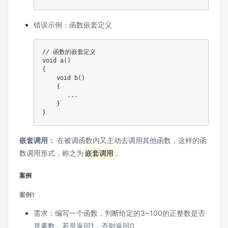
错误示例：函数嵌套定义
// 函数的嵌套定义
void
a
(
)
{
void
b
(
)
{
.
.
.
}
}
嵌套调用：
在被调函数内又主动去调用其他函数，这样的函
数调用形式，称之为
嵌套调用
。
案例
案例1
需求：编写一个函数，判断给定的3~100的正整数是否
是素数，若是返回1，否则返回0