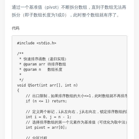
通过一个基准值（pivot）不断拆分数组，直到子数组无法再
拆分（即子数组长度为1或0），此时整个数组就有序了。
代码
#
include
<stdio.h>
/**

 * 快速排序函数（递归实现）

 * @param arr 待排序数组

 * @param n   数组长度

 *

 */
void
QSort
(
int
 arr
[
]
,
int
 n
)
{
// 出口限制，如果排序数组的大小<=1，此时数组就不再排序
if
(
n 
<=
1
)
return
;
// 定义两个标记，i从左向右，j从右向左，锁定排序数组的区间
int
 i 
=
0
,
 j 
=
 n 
-
1
;
// 选择排序数组的第一个元素作为基准值（可优化为取中法）
int
 pivot 
=
 arr
[
0
]
;
// 分区过程