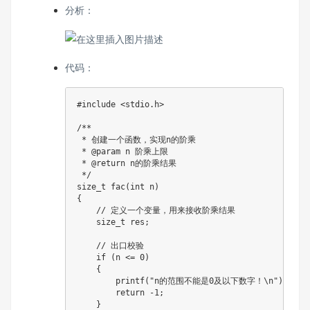
分析：
代码：
#
include
<stdio.h>
/**

 * 创建一个函数，实现n的阶乘

 * @param n 阶乘上限

 * @return n的阶乘结果

 */
size_t
fac
(
int
 n
)
{
// 定义一个变量，用来接收阶乘结果
size_t
 res
;
// 出口校验
if
(
n 
<=
0
)
{
printf
(
"n的范围不能是0及以下数字！\n"
)
;
return
-
1
;
}