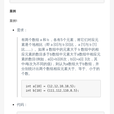
案例
案例1
需求：
有两个数组ａ和ｂ，各有5个元素，将它们对应元
素逐个地相比（即ａ[0]与ｂ[0]比，ａ[1]与ｂ[1]
比……）。如果ａ数组中的元素大于ｂ数组中的相
应元素的数目多于b数组中元素大于a数组中相应元
素的数目(例如，a[i]>b]i]6次，b[i]>a[i] 3次，其
中i每次为不同的值)，则认为a数组大于b数组，并
分别统计出两个数组相应元素大于、等于、小于的
个数。
int
 a
[
10
]
=
{
12
,
12
,
10
,
18
,
5
}
;
int
 b
[
10
]
=
{
111
,
112
,
110
,
8
,
5
}
;
代码：