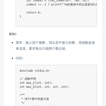
int
 index2 
=
find_index
(
arr
,
 len
,
 n2
)
;
    index2 
!=
-
1
?
printf
(
"%d在数组中的位置是%d\n"
,
n2
,
return
0
;
}
案例3
需求：输入四个整数，找出其中最大的数，用函数嵌套
来实现，要求每次只能两个数比较。
代码：
#
include
<stdio.h>
// 函数声明
int
max_2
(
int
,
int
)
;
int
max_4
(
int
,
int
,
int
,
int
)
;
/**

 * 求2个数中的最大值

 */