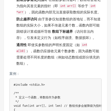
为指向其首元素的指针（即
等价于
int arr[]
int
），因此函数内部无法直接获取数组的实际长度。
*arr
防止越界访问
由于形参仅知道数组的首地址，而不知道
数组的实际大小，如果不传递元素个数，函数内部可能
因错误计算或循环导致
数组下标越界
（访问非法内
存），引发未定义行为（如程序崩溃、数据损坏）。
通用性
即使实参数组的声明长度固定（如
int
），函数仍应接收元素个数参数，因为函数可能
a[10]
需要处理不同长度的数组（例如动态数组或部分填充的
数组）。
案例：
#
include
<stdio.h>
/**

 * 定义一个函数，将数组作为参数

 */
void
fun
(
int
 arr
[
]
,
int
 len
)
// 数组传参会被降级为指针，实
{