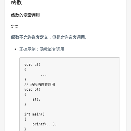
函数
函数的嵌套调用
定义
函数不允许嵌套定义，但是允许嵌套调用。
正确示例：函数嵌套调用
void
a
(
)
{
.
.
.
}
// 函数的嵌套调用
void
b
(
)
{
a
(
)
;
}
int
main
(
)
{
printf
(
.
.
.
)
;
}