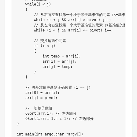
while
(
i 
<
 j
)
{
// 从右向左查找第一个小于等于基准值的元素（<=基准值的数
while
(
i 
<
 j 
&&
 arr
[
j
]
>
 pivot
)
 j
--
;
// 从左向右查找第一个大于基准值的元素（>基准值的数据）
while
(
i 
<
 j 
&&
 arr
[
i
]
<=
 pivot
)
 i
++
;
// 交换这两个元素
if
(
i 
<
 j
)
{
int
 temp 
=
 arr
[
i
]
;
            arr
[
i
]
=
 arr
[
j
]
;
            arr
[
j
]
=
 temp
;
}
}
// 将基准值更新到正确位置（i == j）
    arr
[
0
]
=
 arr
[
i
]
;
    arr
[
j
]
=
 pivot
;
//  切割子数组
QSort
(
arr
,
i
)
;
// 左边部分
QSort
(
arr
+
i
+
1
,
n
-
i
-
1
)
;
// 右边部分
}
int
main
(
int
 argc
,
char
*
argv
[
]
)