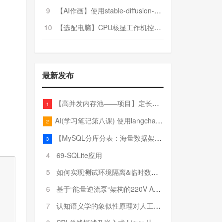
9
【AI作画】使用stable-diffusion-webui搭建AI作画平台
10
【选配电脑】CPU核显工作机控制预算5000
最新发布
【高并发内存池——项目】定长内存池——开胃小菜
1
AI(学习笔记第八课) 使用langchain的embedding models
2
【MySQL分库分表：海量数据架构的终极解决方案】
3
4
69-SQLite应用
5
如何实现测试环境隔离&临时数据库（pytest+SQLite）
6
基于“能量逆流泵“架构的220V AC至20V DC 300W高效电源设计
7
认知语义学的象似性原理对人工智能自然语言处理深层语义分析的影响与启示