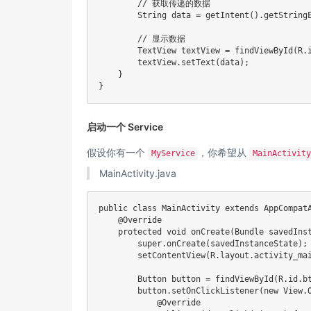
// 获取传递的数据
String
 data 
=
getIntent
(
)
.
getString
// 显示数据
TextView
 textView 
=
findViewById
(
R
.
        textView
.
setText
(
data
)
;
}
}
启动一个 Service
假设你有一个
，你希望从
MyService
MainActivity
MainActivity.java
public
class
MainActivity
extends
AppCompat
@Override
protected
void
onCreate
(
Bundle
 savedIns
super
.
onCreate
(
savedInstanceState
)
;
setContentView
(
R
.
layout
.
activity_ma
Button
 button 
=
findViewById
(
R
.
id
.
b
        button
.
setOnClickListener
(
new
View
.
@Override