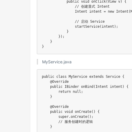
public
void
onClick
(
View
 v
)
{
// 创建显式 Intent
Intent
 intent 
=
new
Intent
(
// 启动 Service
startService
(
intent
)
;
}
}
)
;
}
}
MyService.java
public
class
MyService
extends
Service
{
@Override
public
IBinder
onBind
(
Intent
 intent
)
{
return
null
;
}
@Override
public
void
onCreate
(
)
{
super
.
onCreate
(
)
;
// 服务创建时的逻辑
}