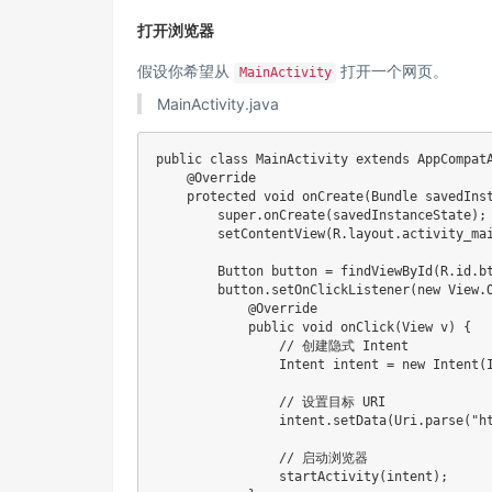
打开浏览器
假设你希望从
打开一个网页。
MainActivity
MainActivity.java
public
class
MainActivity
extends
AppCompat
@Override
protected
void
onCreate
(
Bundle
 savedIns
super
.
onCreate
(
savedInstanceState
)
;
setContentView
(
R
.
layout
.
activity_ma
Button
 button 
=
findViewById
(
R
.
id
.
b
        button
.
setOnClickListener
(
new
View
.
@Override
public
void
onClick
(
View
 v
)
{
// 创建隐式 Intent
Intent
 intent 
=
new
Intent
(
// 设置目标 URI
                intent
.
setData
(
Uri
.
parse
(
"h
// 启动浏览器
startActivity
(
intent
)
;