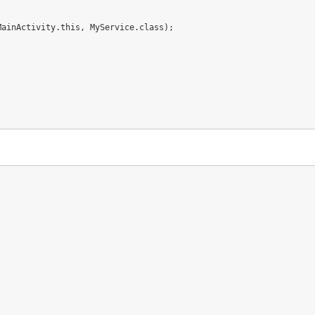
MainActivity
.
this
,
MyService
.
class
)
;