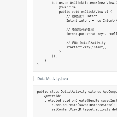
        button
.
setOnClickListener
(
new
View
.
@Override
public
void
onClick
(
View
 v
)
{
// 创建显式 Intent
Intent
 intent 
=
new
Intent
(
// 添加额外的数据
                intent
.
putExtra
(
"key"
,
"Hel
// 启动 DetailActivity
startActivity
(
intent
)
;
}
}
)
;
}
}
DetailActivity.java
public
class
DetailActivity
extends
AppComp
@Override
protected
void
onCreate
(
Bundle
 savedIns
super
.
onCreate
(
savedInstanceState
)
;
setContentView
(
R
.
layout
.
activity_de