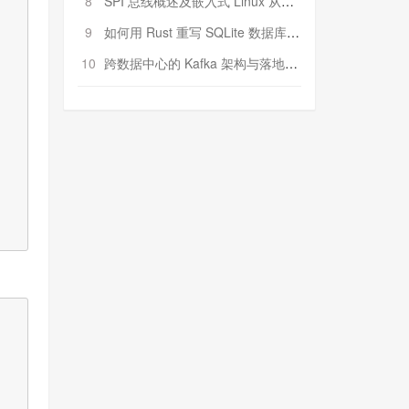
8
SPI 总线概述及嵌入式 Linux 从属 SPI 设备驱动程序开发（第二部分，实践）
9
如何用 Rust 重写 SQLite 数据库（二）:是否有市场空间？
10
跨数据中心的 Kafka 架构与落地实战