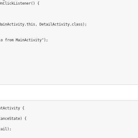
OnClickListener
(
)
{
MainActivity
.
this
,
DetailActivity
.
class
)
;
lo from MainActivity"
)
;
atActivity
{
tanceState
)
{
tail
)
;