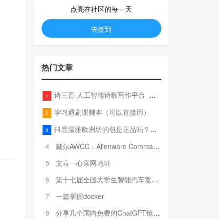
点亮在社区的每一天
去签到
热门文章
诗三百·人工智能诗歌写作平台_在线作诗机_藏头诗生成器_电脑对联_姓名作诗
1
学习通刷课脚本（可以直接用）
2
抖音温雅欧洲坊的包是正品吗？温雅卖的包为啥那么便宜？
3
4
戴尔AWCC：Alienware Command Center 故障排除方法，里面附有超全详解呦，快来快来，欢迎观看~
5
文言一心官网地址
6
第十七届全国大学生智能汽车竞赛全国总决赛参赛队伍奖项公告
7
一篇掌握docker
8
分享几个国内免费的ChatGPT镜像网址(亲测有效-4月25日更新)