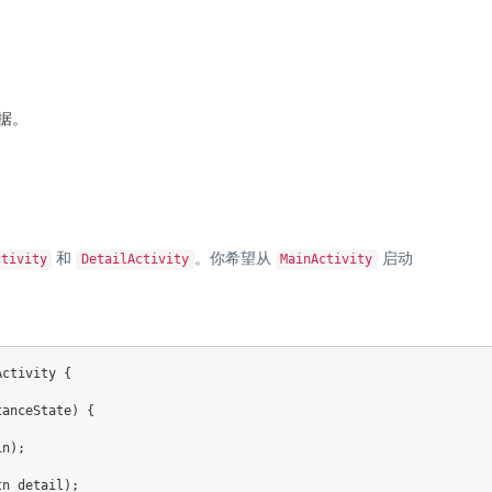
数据。
和
。你希望从
启动
ctivity
DetailActivity
MainActivity
Activity
{
tanceState
)
{
in
)
;
tn_detail
)
;