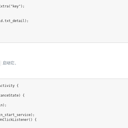
Extra
(
"key"
)
;
id
.
txt_detail
)
;
启动它。
Activity
{
tanceState
)
{
in
)
;
tn_start_service
)
;
OnClickListener
(
)
{