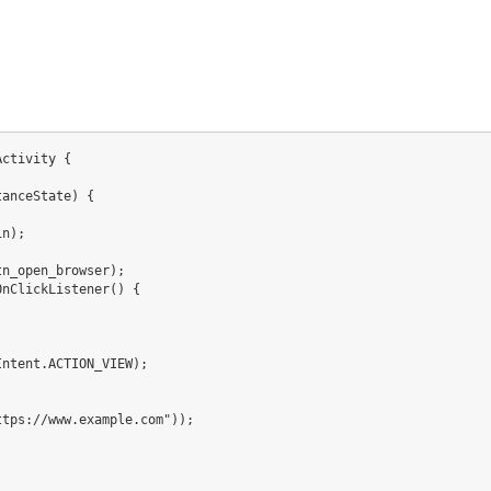
Activity
{
tanceState
)
{
in
)
;
tn_open_browser
)
;
OnClickListener
(
)
{
Intent
.
ACTION_VIEW
)
;
ttps://www.example.com"
)
)
;