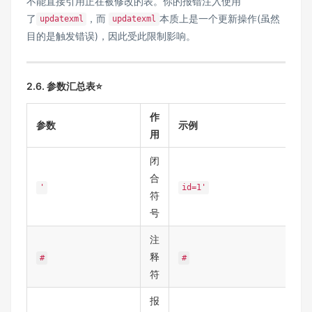
不能直接引用正在被修改的表​​。你的报错注入使用
了
，而
本质上是一个​更新操作​​(虽然
updatexml
updatexml
目的是触发错误)，因此受此限制影响。
2.6. 参数汇总表⭐
作
参数
示例
用
闭
合
'
id=1'
符
号
注
释
#
#
符
报