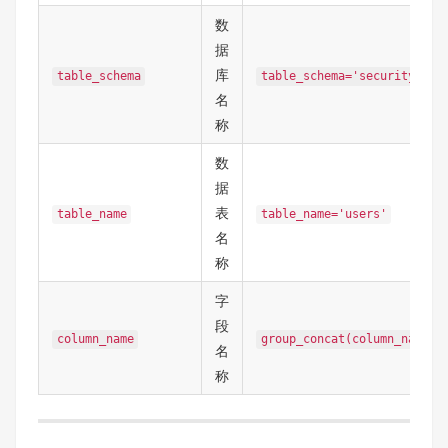
数
据
库
table_schema
table_schema='security'
名
称
数
据
表
table_name
table_name='users'
名
称
字
段
column_name
group_concat(column_name)
名
称