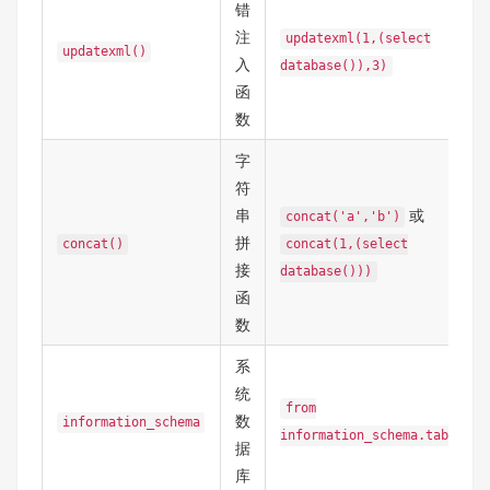
错
注
updatexml(1,(select
updatexml()
入
database()),3)
函
数
字
符
串
或
concat('a','b')
拼
concat()
concat(1,(select
接
database()))
函
数
系
统
from
数
information_schema
information_schema.tables
据
库