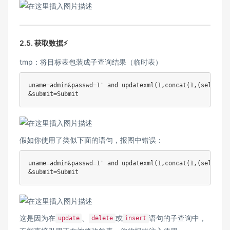
2.5. 获取数据⚡
tmp：将目标表包装成子查询结果（临时表）
uname=admin&passwd=1' and updatexml(1,concat(1,(select c
假如你使用了类似下面的语句，报图中错误：
uname
=
admin
&
passwd
=
1
' 
and
 updatexml
(
1
,
concat
(
1
,
(
select
 p
&
submit
=
这是因为在
、
或
语句的子查询中，
update
delete
insert