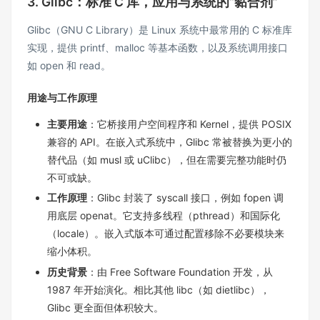
3. Glibc：标准 C 库，应用与系统的“黏合剂”
Glibc（GNU C Library）是 Linux 系统中最常用的 C 标准库
实现，提供 printf、malloc 等基本函数，以及系统调用接口
如 open 和 read。
用途与工作原理
主要用途
：它桥接用户空间程序和 Kernel，提供 POSIX
兼容的 API。在嵌入式系统中，Glibc 常被替换为更小的
替代品（如 musl 或 uClibc），但在需要完整功能时仍
不可或缺。
工作原理
：Glibc 封装了 syscall 接口，例如 fopen 调
用底层 openat。它支持多线程（pthread）和国际化
（locale）。嵌入式版本可通过配置移除不必要模块来
缩小体积。
历史背景
：由 Free Software Foundation 开发，从
1987 年开始演化。相比其他 libc（如 dietlibc），
Glibc 更全面但体积较大。