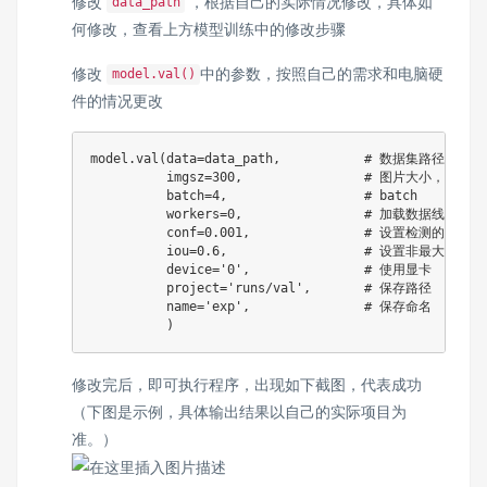
修改
，根据自己的实际情况修改，具体如
data_path
何修改，查看上方模型训练中的修改步骤
修改
中的参数，按照自己的需求和电脑硬
model.val()
件的情况更改
model
.
val
(
data
=
data_path
,
# 数据集路径
          imgsz
=
300
,
# 图片大小，要和训
          batch
=
4
,
# batch
          workers
=
0
,
# 加载数据线程数
          conf
=
0.001
,
# 设置检测的最小
          iou
=
0.6
,
# 设置非最大抑制 (
          device
=
'0'
,
# 使用显卡
          project
=
'runs/val'
,
# 保存路径
          name
=
'exp'
,
# 保存命名
)
修改完后，即可执行程序，出现如下截图，代表成功
（下图是示例，具体输出结果以自己的实际项目为
准。）