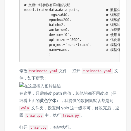
# 文档中对参数有详细的说明
model
.
train
(
data
=
data_path
,
# 数据集
            imgsz
=
640
,
# 训练图片大
            epochs
=
200
,
# 训练的轮次
            batch
=
2
,
# 训练batch
            workers
=
0
,
# 加载数据线
            device
=
'0'
,
# 使用显卡
            optimizer
=
'SGD'
,
# 优化器
            project
=
'runs/train'
,
# 模型保存路
            name
=
name
,
# 模型保存命
)
修改
文件， 打开
文
traindata.yaml
traindata.yaml
件，如下所示：
在这里，只需修改 path 的值，其他的都不用改动（仔
细看上面的
黄色字体
），我提供的数据集默认都是到
文件夹，设置到 yolo 这一级即可，修改完后，返
yolo
回
中，执行
。
train.py
train.py
打开
，右键执行。
train.py