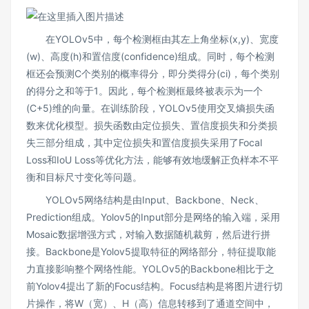
在YOLOv5中，每个检测框由其左上角坐标(x,y)、宽度
(w)、高度(h)和置信度(confidence)组成。同时，每个检测
框还会预测C个类别的概率得分，即分类得分(ci)，每个类别
的得分之和等于1。因此，每个检测框最终被表示为一个
(C+5)维的向量。在训练阶段，YOLOv5使用交叉熵损失函
数来优化模型。损失函数由定位损失、置信度损失和分类损
失三部分组成，其中定位损失和置信度损失采用了Focal
Loss和IoU Loss等优化方法，能够有效地缓解正负样本不平
衡和目标尺寸变化等问题。
YOLOv5网络结构是由Input、Backbone、Neck、
Prediction组成。Yolov5的Input部分是网络的输入端，采用
Mosaic数据增强方式，对输入数据随机裁剪，然后进行拼
接。Backbone是Yolov5提取特征的网络部分，特征提取能
力直接影响整个网络性能。YOLOv5的Backbone相比于之
前Yolov4提出了新的Focus结构。Focus结构是将图片进行切
片操作，将W（宽）、H（高）信息转移到了通道空间中，