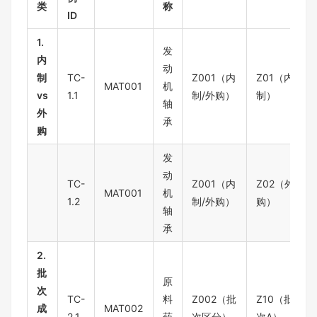
类
称
ID
1.
发
内
动
制
TC-
Z001（内
Z01（内
MAT001
机
vs
1.1
制/外购）
制）
轴
外
承
购
发
动
TC-
Z001（内
Z02（外
MAT001
机
1.2
制/外购）
购）
轴
承
2.
批
原
次
TC-
料
Z002（批
Z10（批
成
MAT002
2.1
药
次区分）
次A）