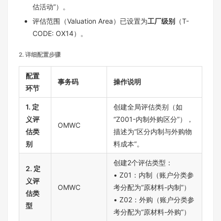
估活动”）。
评估范围（Valuation Area）已设置为
工厂级别
（T-
CODE: OX14）。
2.
详细配置步骤
配置
事务码
操作说明
环节
1. 定
创建全局评估类别（如
义评
“Z001-内制外购区分”），
OMWC
估类
描述为“区分内制与外购物
别
料成本”。
创建2个评估类型：
2. 定
• Z01：内制（账户分类参
义评
OMWC
考分配为“原材料-内制”）
估类
• Z02：外购（账户分类参
型
考分配为“原材料-外购”）