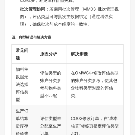
CO模块，避免库存价值失真。
批次管理协同
：若启用批次管理（MM03-批次管理视
图），评估类型可与批次主数据绑定（通过增强实
现），确保批次与成本维度的一致性。
四、典型错误与解决方案
常见问
原因分析
解决步骤
题
物料主
评估类型的
在OMWC中修改评估类型
数据无
账户分类参
的账户分类参考，使其包
法选择
考与物料类
含物料类型对应的评估
评估类
型不匹配
类。
型
生产订
单结算
评估类型未
CO02修改订单，在“成本
后库存
分配至生产
核算”标签页指定评估类型
价值未
订单
Z01。