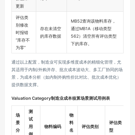
更新
评估类
MB52查询该物料库存，
别修改
存在未清空
通过MB1A（移动类型
时报错
的库存数据
562）清空所有评估类型
“库存不
下的库存。
为零”
通过以上配置，制造业可实现多维度成本的精细化管理，尤
其适用于内制/外购并存、批次成本波动大、多工厂协同的场
景，为成本分析（如内制外购性价比对比、批次成本优化）
提供数据支撑。
Valuation Category制造业成本核算场景测试用例表
测
场
物
试
景
料
评估类
用
物料编码
评估类别
分
名
型
例