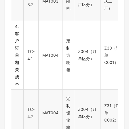
MAT003
缩
庆工
3.2
厂区分）
机
厂）
4.
客
户
定
订
制
Z30（订
TC-
Z004（订
单
MAT004
齿
单
4.1
单区分）
相
轮
C001）
关
箱
成
本
定
制
Z31（订
TC-
Z004（订
MAT004
齿
单
4.2
单区分）
轮
C002）
箱