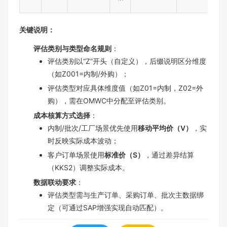
关键说明：
评估类别与类型命名规则
：
评估类别以“Z”开头（自定义），后缀说明区分维度
（如Z001=内制/外购）；
评估类型对应具体维度值（如Z01=内制，Z02=外
购），需在OMWC中分配至评估类别。
成本核算方式选择
：
内制/批次/工厂场景优先使用
移动平均价（V）
，实
时反映实际成本波动；
客户订单场景使用
标准价（S）
，通过差异结算
（KKS2）调整实际成本。
数据联动要求
：
评估类型需与生产订单、采购订单、批次主数据绑
定（可通过SAP增强实现自动匹配）。