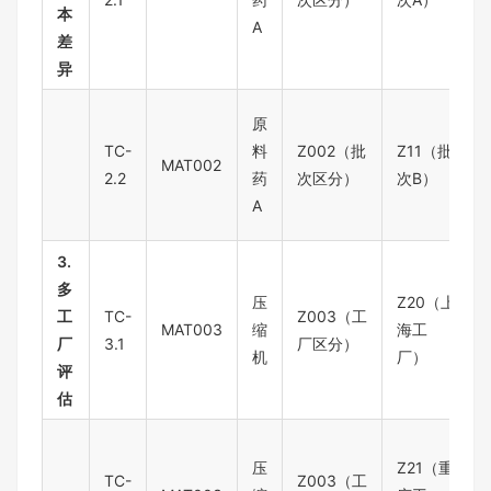
本
A
差
异
原
TC-
料
Z002（批
Z11（批
MAT002
2.2
药
次区分）
次B）
A
3.
多
压
Z20（上
工
TC-
Z003（工
MAT003
缩
海工
厂
3.1
厂区分）
机
厂）
评
估
压
Z21（重
TC-
Z003（工