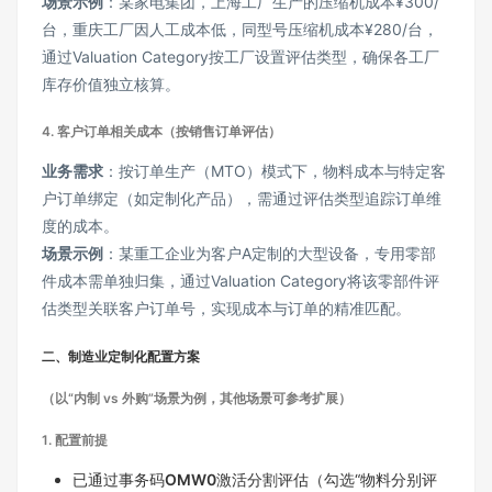
场景示例
：某家电集团，上海工厂生产的压缩机成本¥300/
台，重庆工厂因人工成本低，同型号压缩机成本¥280/台，
通过Valuation Category按工厂设置评估类型，确保各工厂
库存价值独立核算。
4.
客户订单相关成本（按销售订单评估）
业务需求
：按订单生产（MTO）模式下，物料成本与特定客
户订单绑定（如定制化产品），需通过评估类型追踪订单维
度的成本。
场景示例
：某重工企业为客户A定制的大型设备，专用零部
件成本需单独归集，通过Valuation Category将该零部件评
估类型关联客户订单号，实现成本与订单的精准匹配。
二、制造业定制化配置方案
（以“内制 vs 外购”场景为例，其他场景可参考扩展）
1.
配置前提
已通过事务码
OMW0
激活分割评估（勾选“物料分别评