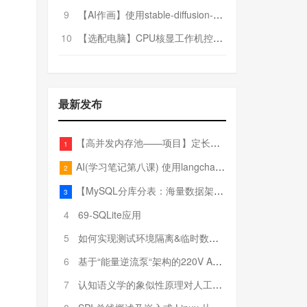
9
【AI作画】使用stable-diffusion-webui搭建AI作画平台
10
【选配电脑】CPU核显工作机控制预算5000
最新发布
【高并发内存池——项目】定长内存池——开胃小菜
1
AI(学习笔记第八课) 使用langchain的embedding models
2
【MySQL分库分表：海量数据架构的终极解决方案】
3
4
69-SQLite应用
5
如何实现测试环境隔离&临时数据库（pytest+SQLite）
6
基于“能量逆流泵“架构的220V AC至20V DC 300W高效电源设计
7
认知语义学的象似性原理对人工智能自然语言处理深层语义分析的影响与启示