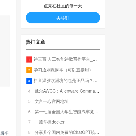
点亮在社区的每一天
去签到
热门文章
诗三百·人工智能诗歌写作平台_在线作诗机_藏头诗生成器_电脑对联_姓名作诗
1
学习通刷课脚本（可以直接用）
2
抖音温雅欧洲坊的包是正品吗？温雅卖的包为啥那么便宜？
3
4
戴尔AWCC：Alienware Command Center 故障排除方法，里面附有超全详解呦，快来快来，欢迎观看~
5
文言一心官网地址
6
第十七届全国大学生智能汽车竞赛全国总决赛参赛队伍奖项公告
7
一篇掌握docker
8
分享几个国内免费的ChatGPT镜像网址(亲测有效-4月25日更新)
算后半