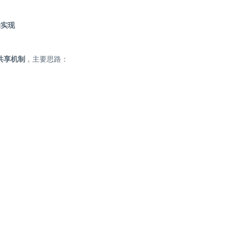
e的实现
共享机制
，主要思路：
）