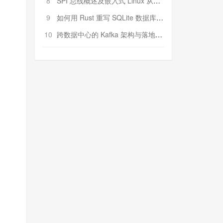
8
SPI 总线概述及嵌入式 Linux 从属 SPI 设备驱动程序开发（第二部分，实践）
9
如何用 Rust 重写 SQLite 数据库（二）:是否有市场空间？
10
跨数据中心的 Kafka 架构与落地实战