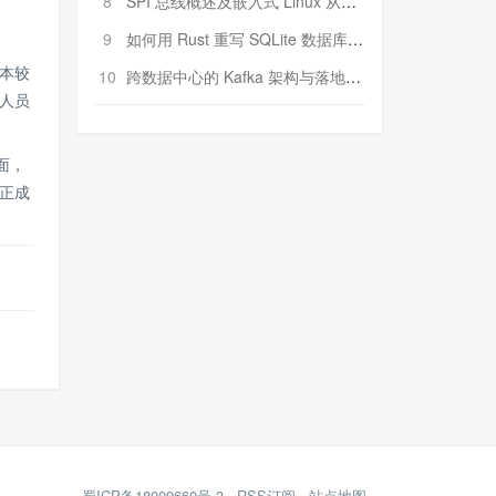
8
SPI 总线概述及嵌入式 Linux 从属 SPI 设备驱动程序开发（第二部分，实践）
9
如何用 Rust 重写 SQLite 数据库（二）:是否有市场空间？
本较
10
跨数据中心的 Kafka 架构与落地实战
人员
面，
正成
蜀ICP备18009660号-3
RSS订阅
站点地图