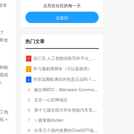
点亮在社区的每一天
异常
去签到
了
即发
热门文章
诗三百·人工智能诗歌写作平台_在线作诗机_藏头诗生成器_电脑对联_姓名作诗
1
则能
学习通刷课脚本（可以直接用）
2
阻或
抖音温雅欧洲坊的包是正品吗？温雅卖的包为啥那么便宜？
3
效。
4
戴尔AWCC：Alienware Command Center 故障排除方法，里面附有超全详解呦，快来快来，欢迎观看~
5
文言一心官网地址
6
第十七届全国大学生智能汽车竞赛全国总决赛参赛队伍奖项公告
工地
 +
7
一篇掌握docker
8
分享几个国内免费的ChatGPT镜像网址(亲测有效-4月25日更新)