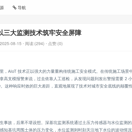
源
导航
以三大监测技术筑牢安全屏障
2025-08-15
⋅ 阅读:(294)
⋅ 点赞:(0)
，AIoT 技术正以强大的力量重构传统施工安全模式。在传统施工场景
拿高支模报警来说，过去依靠人工巡检，从发现问题到发出警报需要 2 
分钟。这种响应时效的巨大差距，直观地展现了技术对城市安全底线的颠覆
旦发生事故，后果不堪设想。深基坑监测系统通过土压力传感器与水位监测的
感知基坑周围土体的压力变化，水位监测则时刻关注地下水位的波动情况