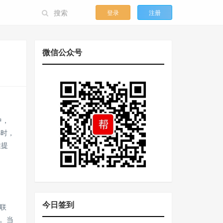
登录
注册
微信公众号
中，
小时，
性提
今日签到
联
。当