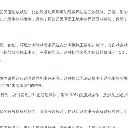
居民区造成威胁。比如深基坑坍塌可能导致周边建筑物沉降、开裂，影响
止此类事故的发生，避免了周边居民区因工地事故而遭受的损失，保障了
应。例如，环境监测联动喷淋系统在监测到施工扬尘超标时，会自动启动
问题导致的施工中断。有案例显示，这种协同效应能使碳排放减少 15%
。
事故发生后再进行调查处理和责任追究，这种模式无法从根本上避免事故的发
 到 “未雨绸缪” 的转变。
作行为，及时发现并纠正违规操作，消除 90% 的违规操作，从源头上减少
场的环境指标如扬尘、噪音等超标时，自动启动喷淋等设备进行处理，阻
常情况时，迅速实现精准制动，避免事故发生，实现 “0 事故” 作业。