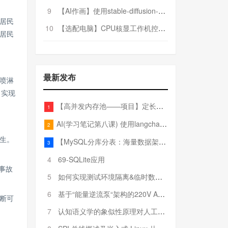
9
【AI作画】使用stable-diffusion-webui搭建AI作画平台
居民
10
【选配电脑】CPU核显工作机控制预算5000
居民
最新发布
喷淋
，实现
【高并发内存池——项目】定长内存池——开胃小菜
1
AI(学习笔记第八课) 使用langchain的embedding models
2
生。
【MySQL分库分表：海量数据架构的终极解决方案】
3
4
69-SQLite应用
事故
5
如何实现测试环境隔离&临时数据库（pytest+SQLite）
6
基于“能量逆流泵“架构的220V AC至20V DC 300W高效电源设计
断可
7
认知语义学的象似性原理对人工智能自然语言处理深层语义分析的影响与启示