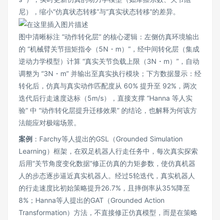
尼），缩小“仿真状态转移”与“真实状态转移”的差异。
图中清晰标注 “动作转化层” 的核心逻辑：左侧仿真环境输出
的 “机械臂关节扭矩指令（5N・m）”，经中间转化层（集成
逆动力学模型）计算 “真实关节负载上限（3N・m）”，自动
调整为 “3N・m” 并输出至真实执行模块；下方数据显示：经
转化后，仿真与真实动作匹配度从 60% 提升至 92%，两次
迭代后行走速度达标（5m/s），直接支撑 “Hanna 等人实
验” 中 “动作转化层提升迁移效果” 的结论，也解释为何该方
法能应对极端场景。
案例
：Farchy等人提出的GSL（Grounded Simulation
Learning）框架，在双足机器人行走任务中，每次真实探索
后用“关节角度变化数据”修正仿真的力矩参数，使仿真机器
人的步态逐步逼近真实机器人。经过5轮迭代，真实机器人
的行走速度比初始策略提升26.7%，且摔倒率从35%降至
8%；Hanna等人提出的GAT（Grounded Action
Transformation）方法，不直接修正仿真模型，而是在策略