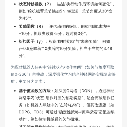
状态转移函数（P）
：描述“执行动作后环境如何变化”，
例如“给机械臂关节施加5N·m扭矩，关节角度从30°变
为45°”。
奖励函数（R）
：评估动作的好坏，例如“抓取成功得
+10分，抓取失败得-5分，超时得0分”。
折扣因子（γ）
：权衡“即时奖励”与“未来奖励”，例如
γ=0.9意味着“10步后的10分奖励，相当于当前的3.48
分”。
为应对机器人任务中“连续状态/动作空间”（如关节角度可取
值0-360°）的挑战，深度强化学习结合神经网络实现复杂映
射，主要分为两类：
基于值函数的方法
：如深度Q网络（DQN），通过神经
网络学习“状态-动作对应的预期奖励”，适合离散动作任
务（如机器人导航中的“左转/右转”）。但其改进版（如
DDPG、TD3）可通过“确定性策略+噪声探索”适配连续
动作，例如控制机械臂的关节扭矩。