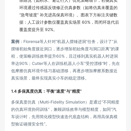
杂路况（如积水、避让行人）优化策略细节，右侧真实
环境通过传感器反馈修正仿真参数（如将仿真未覆盖的
“急弯坡度” 补充进高保真环境）。图表下方标注关键数
据：人工设计参数仅覆盖真实场景 60%，而闭环迭代后
覆盖度提升至 92%。
案例
：Florensa等人针对“机器人摆锤进洞”任务，设计了“从
摆锤初始角度接近洞口，逐步增加初始角度与洞口距离”的课
程，使策略训练效率提升60%，且迁移到真实机器人时进洞
率达90%；Cutler等人在训练机器人小车“受控漂移”时，先在
低摩擦仿真环境中练习基础漂移，再逐步增加摩擦系数接近
真实场景，最终实现真实小车的稳定漂移。
1.4 多保真度仿真：平衡“速度”与“精度”
多保真度仿真（Multi-Fidelity Simulation）是通过“不同精度
的仿真环境协同训练”，兼顾训练效率与模型精度，如同“汽
车设计时，先用简化模型快速迭代底盘结构，再用高保真模
型验证碰撞安全性”。