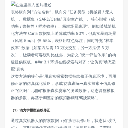
表格横向列 “方法名称”，纵向分 “任务类型（机械臂 / 无人
机）、数据集（SARD/Carla/ 真实生产线）、核心指标（成
功率 / 鲁棒性 / 样本效率）、极端场景表现”。例如某域随机
化方法在 Carla 数据集上避障成功率 90%，但真实暴雨场景
（风速 5m/s）仅 55%，表格用红色标注；同时补充 “样本
效率” 数据（如某方法需 10 万次交互，另一方法仅 3 万
次），让读者可客观对比优劣，为后文 “统一评估体系” 的构
建提供模板。### 3.1 环境在线探索与对齐：让仿真“动态适
配”真实
这类方法的核心是“用真实探索数据持续修正仿真环境，再用
修正后的仿真优化策略，形成‘仿真训练→真实探索→仿真修
正’的闭环”，如同“根据真实赛车的测试数据，动态调整模拟
器的参数，再基于调整后的模拟器训练驾驶策略”。
（1）动力学模型在线修正
通过真实机器人的探索数据（如“执行动作a后，状态从s变为
s’”），实时更新仿真的动力学模型（如摩擦系数、关节阻