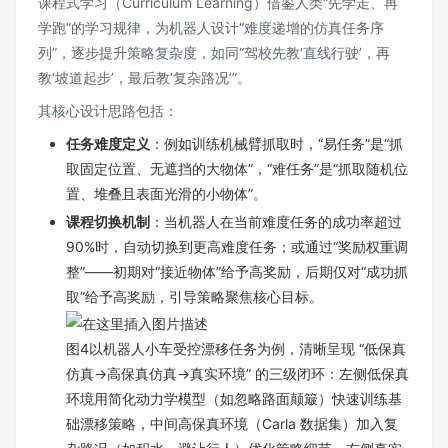
课程式学习（Curriculum Learning）借鉴人类“先学走、再
学跑”的学习规律，为机器人设计“难度递增的仿真任务序
列”，逐步提升策略复杂度，如同“驾校先教‘直线行驶’，再
教‘坡道起步’，最后教‘复杂路况’”。
其核心设计思路包括：
任务难度定义
：例如训练机械臂抓取时，“易任务”是“抓
取固定位置、无遮挡的大物体”，“难任务”是“抓取随机位
置、堆叠且表面光滑的小物体”。
课程切换机制
：当机器人在当前难度任务的成功率超过
90%时，自动切换到更高难度任务；或通过“奖励权重调
整”——初期对“接近物体”给予高奖励，后期仅对“成功抓
取”给予高奖励，引导策略聚焦核心目标。
图4以机器人小车受控漂移任务为例，清晰呈现 “低保真
仿真→高保真仿真→真实环境” 的三级闭环：左侧低保真
环境用简化动力学模型（如忽略路面颠簸）快速训练基
础漂移策略，中间高保真环境（Carla 数据集）加入复