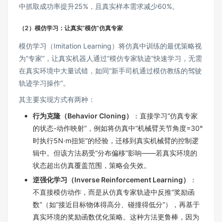
中抓取成功率提升25%，且真实样本需求减少60%。
（2）模仿学习：让真实“模仿”仿真专家
模仿学习（Imitation Learning）将仿真中训练的最优策略视
为“专家”，让真实机器人通过“模仿专家轨迹”快速学习，无需
在真实环境中大量试错，如同“新手司机通过模仿教练的驾驶
轨迹学习操作”。
其主要实现方式有两种：
行为克隆（Behavior Cloning）
：直接学习“仿真专家
的状态-动作映射”，例如将仿真中“机械臂关节角度=30°
时执行5N·m扭矩”的经验，迁移到真实机械臂的控制逻
辑中。但该方法易受“分布偏移”影响——若真实环境的
状态超出仿真覆盖范围，策略会失效。
逆强化学习（Inverse Reinforcement Learning）
：
不直接模仿动作，而是从仿真专家轨迹中反推“奖励函
数”（如“接近目标物体得高分、碰撞得低分”），再基于
真实环境的奖励函数优化策略。这种方法更鲁棒，因为