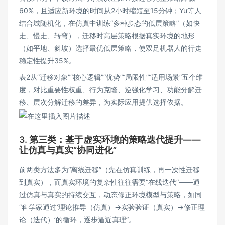
60%，且适应新环境的时间从2小时缩短至15分钟；Yu等人
结合域随机化，在仿真中训练“多种步态的低层策略”（如快
走、慢走、转弯），迁移时高层策略根据真实环境的地形
（如平地、斜坡）选择最优低层策略，使双足机器人的行走
稳定性提升35%。
表2从“迁移对象”“核心逻辑”“优势”“局限性”“适用场景”五个维
度，对比重要性权重、行为克隆、逆强化学习、功能分解迁
移、层次分解迁移的差异，为实际应用提供选择依据。
3. 第三类：基于虚实环境的策略迭代提升——
让仿真与真实“协同进化”
前两类方法多为“离线迁移”（先在仿真训练，再一次性迁移
到真实），而真实环境的复杂性往往需要“在线迭代”——通
过仿真与真实的持续交互，动态修正环境模型与策略，如同
“科学家通过‘理论推导（仿真）→实验验证（真实）→修正理
论（迭代）’的循环，逐步逼近真理”。