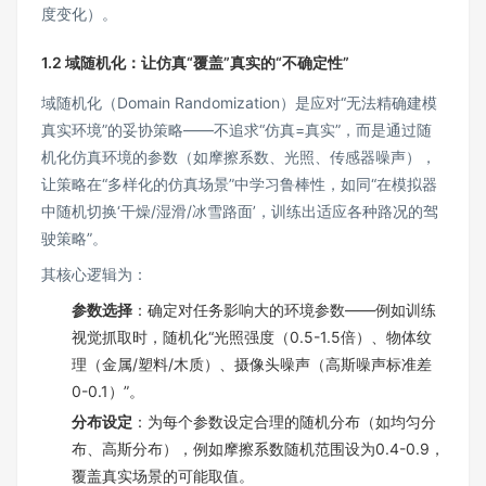
度变化）。
1.2 域随机化：让仿真“覆盖”真实的“不确定性”
域随机化（Domain Randomization）是应对“无法精确建模
真实环境”的妥协策略——不追求“仿真=真实”，而是通过随
机化仿真环境的参数（如摩擦系数、光照、传感器噪声），
让策略在“多样化的仿真场景”中学习鲁棒性，如同“在模拟器
中随机切换‘干燥/湿滑/冰雪路面’，训练出适应各种路况的驾
驶策略”。
其核心逻辑为：
参数选择
：确定对任务影响大的环境参数——例如训练
视觉抓取时，随机化“光照强度（0.5-1.5倍）、物体纹
理（金属/塑料/木质）、摄像头噪声（高斯噪声标准差
0-0.1）”。
分布设定
：为每个参数设定合理的随机分布（如均匀分
布、高斯分布），例如摩擦系数随机范围设为0.4-0.9，
覆盖真实场景的可能取值。