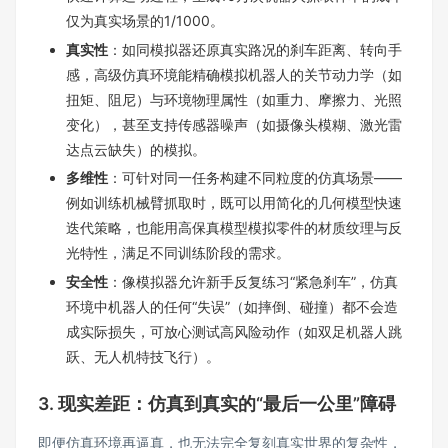
仅为真实场景的1/1000。
真实性
：如同模拟器还原真实路况的刹车距离、转向手
感，高级仿真环境能精确模拟机器人的关节动力学（如
扭矩、阻尼）与环境物理属性（如重力、摩擦力、光照
变化），甚至支持传感器噪声（如摄像头模糊、激光雷
达点云缺失）的模拟。
多维性
：可针对同一任务构建不同粒度的仿真场景——
例如训练机械臂抓取时，既可以用简化的几何模型快速
迭代策略，也能用高保真模型模拟零件的材质纹理与反
光特性，满足不同训练阶段的需求。
安全性
：像模拟器允许新手反复练习“紧急刹车”，仿真
环境中机器人的任何“失误”（如摔倒、碰撞）都不会造
成实际损失，可放心测试高风险动作（如双足机器人跳
跃、无人机特技飞行）。
3. 现实差距：仿真到真实的“最后一公里”障碍
即便仿真环境再逼真，也无法完全复刻真实世界的复杂性，