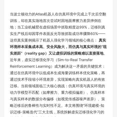
当波士顿动力的Atlas机器人在仿真环境中完成上千次后空翻
训练，却在真实场地首次尝试时因地面摩擦力差异摔倒在
地；当工业机械臂在虚拟场景中抓取精度达99%，迁移到真
实生产线后却因零件表面反光导致抓取成功率骤降60%——
这些真实案例揭示了机器人强化学习领域的核心痛点：
真实
环境样本采集成本高、安全风险大，而仿真与真实环境的“现
实差距”（reality gap）又让虚拟训练的策略难以直接落地
。
近年来，虚实迁移强化学习（Sim-to-Real Transfer
Reinforcement Learning）成为解决这一矛盾的关键技术：
通过在仿真环境中以低成本生成海量训练样本优化策略，再
通过技术手段缩小环境差异，实现策略向真实机器人的有效
迁移。当前领域面临三大核心挑战：仿真环境与真实环境的
动力学模型不匹配（如摩擦力、重力模拟偏差）、仿真样本
与真实样本的数据分布偏移（如视觉传感器噪声差异）、策
略迁移后的鲁棒性与实时性不足。本文将围绕“环境建模-知
识迁移-策略迭代”三大主线，系统拆解虚实迁移强化学习的