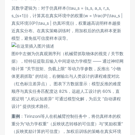
其数学逻辑为：对于仿真样本(\tau_s = (s_s, a_s, r_s,
s_{s+1}))，计算其在真实环境中的权重(w = \frac{P(\tau_s |
真实环境)}{P(\tau_s | 仿真环境)})，权重越高说明样本越接
近真实分布。在真实策略训练时，用加权后的仿真样本更新
模型，避免低可信度样本误导。
图6中左侧为仿真观测序列（机械臂抓取物体的视觉 / 关节数
据），经特征提取后输入中间逆动力学模型 —— 通过神经网
络计算 “关节扭矩、负载上限” 等动力学参数，反推出 “小物
体更易抓取” 的结论，右侧输出与人类设计的课程难度对比
（红色标注差异点）。图表下方数据显示：模型反推的难度
顺序与真实任务匹配度达 82%，远超人工设计的 60%，直
观证明 “人机认知差异” 可通过模型化解，为后文 “自动课程
设计” 提供技术路径。
案例
：Tirinzoni等人在机械臂控制任务中，将仿真样本的权
重分为“动力学权重”（反映状态转移的可信度）与“奖励权重”
（反映奖励计算的可信度），加权后训练的策略在真实环境