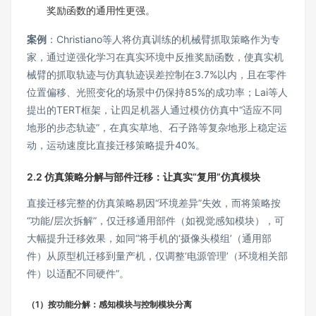
奖励函数的通用性更强。
案例
：Christiano等人将仿真训练的机械臂抓取策略作为专
家，通过逆强化学习在真实环境中反推奖励函数，使真实机
械臂的抓取轨迹与仿真轨迹误差控制在3.7%以内，且在零件
位置偏移、光照变化的场景中仍保持85%的成功率；Lai等人
提出的TERT框架，让四足机器人通过模仿仿真中“适应不同
地形的步态轨迹”，在真实草地、石子路等复杂地形上稳定运
动，运动速度比直接迁移策略提升40%。
2.2 仿真策略分解与部件迁移：让真实“复用”仿真模块
直接迁移完整的仿真策略易因“环境差异”失效，而将策略按
“功能/层次拆解”，仅迁移通用部件（如视觉感知模块），可
大幅提升迁移效果，如同“将手机的‘摄像头模组’（通用部
件）从原型机迁移到量产机，仅调整‘电源管理’（环境相关部
件）以适配不同硬件”。
（1）按功能分解：感知模块与控制模块分离