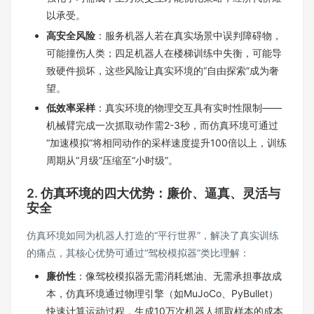
以承受。
高安全风险
：服务机器人若在真实场景中误判障碍物，
可能撞伤人类；四足机器人在楼梯训练中失衡，可能导
致硬件损坏，这些风险让真实环境的“自由探索”成为奢
望。
低效率采样
：真实环境的物理交互具有实时性限制——
机械臂完成一次抓取动作需2-3秒，而仿真环境可通过
“加速模拟”将相同动作的采样速度提升100倍以上，训练
周期从“月级”压缩至“小时级”。
2. 仿真环境的四大优势：廉价、逼真、灵活与
安全
仿真环境如同为机器人打造的“平行世界”，解决了真实训练
的痛点，其核心优势可通过“驾校模拟器”类比理解：
廉价性
：像驾校模拟器无需消耗燃油、无需承担事故成
本，仿真环境通过物理引擎（如MuJoCo、PyBullet）
快速计算运动过程，生成10万次机器人抓取样本的成本