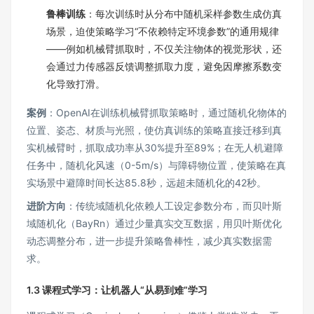
鲁棒训练
：每次训练时从分布中随机采样参数生成仿真
场景，迫使策略学习“不依赖特定环境参数”的通用规律
——例如机械臂抓取时，不仅关注物体的视觉形状，还
会通过力传感器反馈调整抓取力度，避免因摩擦系数变
化导致打滑。
案例
：OpenAI在训练机械臂抓取策略时，通过随机化物体的
位置、姿态、材质与光照，使仿真训练的策略直接迁移到真
实机械臂时，抓取成功率从30%提升至89%；在无人机避障
任务中，随机化风速（0-5m/s）与障碍物位置，使策略在真
实场景中避障时间长达85.8秒，远超未随机化的42秒。
进阶方向
：传统域随机化依赖人工设定参数分布，而贝叶斯
域随机化（BayRn）通过少量真实交互数据，用贝叶斯优化
动态调整分布，进一步提升策略鲁棒性，减少真实数据需
求。
1.3 课程式学习：让机器人“从易到难”学习