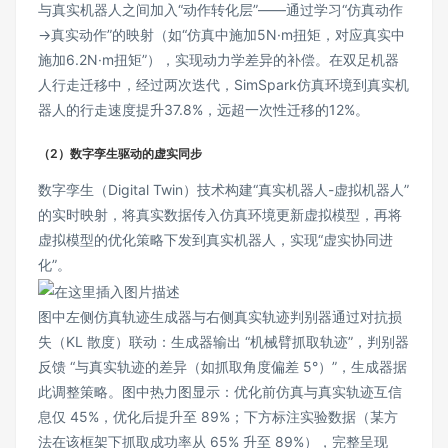
与真实机器人之间加入“动作转化层”——通过学习“仿真动作
→真实动作”的映射（如“仿真中施加5N·m扭矩，对应真实中
施加6.2N·m扭矩”），实现动力学差异的补偿。在双足机器
人行走迁移中，经过两次迭代，SimSpark仿真环境到真实机
器人的行走速度提升37.8%，远超一次性迁移的12%。
（2）数字孪生驱动的虚实同步
数字孪生（Digital Twin）技术构建“真实机器人-虚拟机器人”
的实时映射，将真实数据传入仿真环境更新虚拟模型，再将
虚拟模型的优化策略下发到真实机器人，实现“虚实协同进
化”。
图中左侧仿真轨迹生成器与右侧真实轨迹判别器通过对抗损
失（KL 散度）联动：生成器输出 “机械臂抓取轨迹”，判别器
反馈 “与真实轨迹的差异（如抓取角度偏差 5°）”，生成器据
此调整策略。图中热力图显示：优化前仿真与真实轨迹互信
息仅 45%，优化后提升至 89%；下方标注实验数据（某方
法在该框架下抓取成功率从 65% 升至 89%），完整呈现