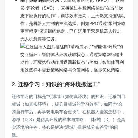
基于策略函数的方法
：如近端策略优化（PPO）、软演
员-评论者（SAC），直接通过神经网络输出“在当前状
态下应执行的动作”，训练效率更高，且天然支持连续动
作，是机器人控制的主流选择。例如PPO通过“限制策略
更新幅度”保证训练稳定，已广泛用于双足机器人行走、
无人机悬停等任务。
图1清晰展示了“智能体-环境”的
交互循环：智能体从环境获取状态，通过策略网络输出
动作，环境执行动作后返回新状态与奖励，智能体再利
用这些样本更新策略网络与价值网络，逐步优化策略。
2. 迁移学习：知识的“跨环境搬运工”
迁移学习的目标是“将源域（如仿真环境）的知识，迁移到目
标域（如真实环境），提升目标域的学习效率”，如同“学会
骑自行车后，再学骑电动车会更快”。在机器人虚实迁移中，
源域（D_S）是仿真环境的样本与策略，目标域（D_T）是真
实环境的任务，核心是解决“源域与目标域分布差异”的问
题。