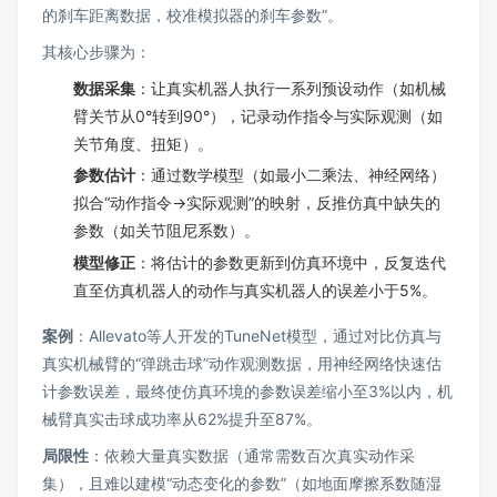
的刹车距离数据，校准模拟器的刹车参数”。
其核心步骤为：
数据采集
：让真实机器人执行一系列预设动作（如机械
臂关节从0°转到90°），记录动作指令与实际观测（如
关节角度、扭矩）。
参数估计
：通过数学模型（如最小二乘法、神经网络）
拟合“动作指令→实际观测”的映射，反推仿真中缺失的
参数（如关节阻尼系数）。
模型修正
：将估计的参数更新到仿真环境中，反复迭代
直至仿真机器人的动作与真实机器人的误差小于5%。
案例
：Allevato等人开发的TuneNet模型，通过对比仿真与
真实机械臂的“弹跳击球”动作观测数据，用神经网络快速估
计参数误差，最终使仿真环境的参数误差缩小至3%以内，机
械臂真实击球成功率从62%提升至87%。
局限性
：依赖大量真实数据（通常需数百次真实动作采
集），且难以建模“动态变化的参数”（如地面摩擦系数随湿