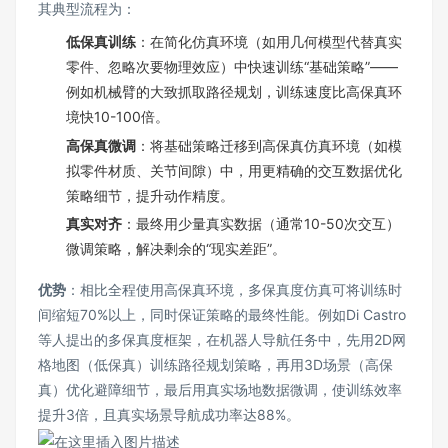
其典型流程为：
低保真训练
：在简化仿真环境（如用几何模型代替真实
零件、忽略次要物理效应）中快速训练“基础策略”——
例如机械臂的大致抓取路径规划，训练速度比高保真环
境快10-100倍。
高保真微调
：将基础策略迁移到高保真仿真环境（如模
拟零件材质、关节间隙）中，用更精确的交互数据优化
策略细节，提升动作精度。
真实对齐
：最终用少量真实数据（通常10-50次交互）
微调策略，解决剩余的“现实差距”。
优势
：相比全程使用高保真环境，多保真度仿真可将训练时
间缩短70%以上，同时保证策略的最终性能。例如Di Castro
等人提出的多保真度框架，在机器人导航任务中，先用2D网
格地图（低保真）训练路径规划策略，再用3D场景（高保
真）优化避障细节，最后用真实场地数据微调，使训练效率
提升3倍，且真实场景导航成功率达88%。