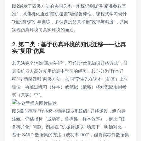
图2展示了四类方法的协同关系：系统识别提供“精准参数基
准”，域随机化通过“随机覆盖”增强鲁棒性，课程式学习设计
“难度阶梯”引导训练，多保真度仿真平衡“效率与精度”，共同
实现仿真环境向真实环境的逼近。
2. 第二类：基于仿真环境的知识迁移——让真
实“复用”仿真
若无法完全消除“现实差距”，可通过“优化知识迁移方式”，让
真实机器人高效复用仿真中学习的经验，核心分为“样本迁
移”与“策略迁移”两类方法，如同“学生先在课本（仿真）上学
理论，再通过练习（样本）或笔记（策略）将知识应用到考
试（真实）中”。
图5横向串联 “样本级→策略级→系统级” 迁移场景，纵向标
注统一评估指标（成功率、鲁棒性、样本效率），解决 “任
务碎片化” 问题。例如在 “机械臂抓取” 场景下，明确对比：
基于 SARD 数据集的方法（成功率 90%，但真实零件数据集