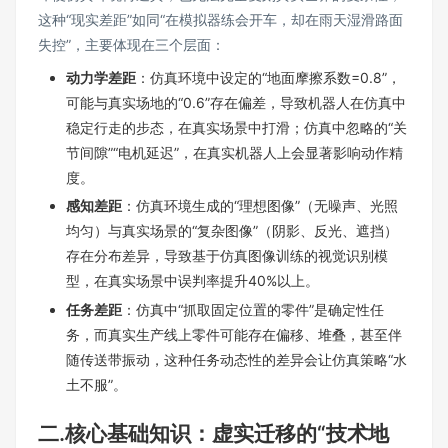
这种“现实差距”如同“在模拟器练会开车，却在雨天湿滑路面
失控”，主要体现在三个层面：
动力学差距
：仿真环境中设定的“地面摩擦系数=0.8”，
可能与真实场地的“0.6”存在偏差，导致机器人在仿真中
稳定行走的步态，在真实场景中打滑；仿真中忽略的“关
节间隙”“电机延迟”，在真实机器人上会显著影响动作精
度。
感知差距
：仿真环境生成的“理想图像”（无噪声、光照
均匀）与真实场景的“复杂图像”（阴影、反光、遮挡）
存在分布差异，导致基于仿真图像训练的视觉识别模
型，在真实场景中误判率提升40%以上。
任务差距
：仿真中“抓取固定位置的零件”是确定性任
务，而真实生产线上零件可能存在偏移、堆叠，甚至伴
随传送带振动，这种任务动态性的差异会让仿真策略“水
土不服”。
二.核心基础知识：虚实迁移的“技术地