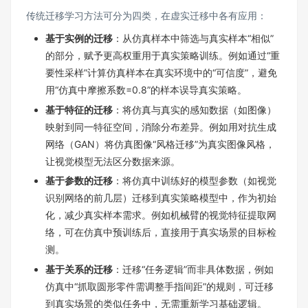
传统迁移学习方法可分为四类，在虚实迁移中各有应用：
基于实例的迁移
：从仿真样本中筛选与真实样本“相似”
的部分，赋予更高权重用于真实策略训练。例如通过“重
要性采样”计算仿真样本在真实环境中的“可信度”，避免
用“仿真中摩擦系数=0.8”的样本误导真实策略。
基于特征的迁移
：将仿真与真实的感知数据（如图像）
映射到同一特征空间，消除分布差异。例如用对抗生成
网络（GAN）将仿真图像“风格迁移”为真实图像风格，
让视觉模型无法区分数据来源。
基于参数的迁移
：将仿真中训练好的模型参数（如视觉
识别网络的前几层）迁移到真实策略模型中，作为初始
化，减少真实样本需求。例如机械臂的视觉特征提取网
络，可在仿真中预训练后，直接用于真实场景的目标检
测。
基于关系的迁移
：迁移“任务逻辑”而非具体数据，例如
仿真中“抓取圆形零件需调整手指间距”的规则，可迁移
到真实场景的类似任务中，无需重新学习基础逻辑。