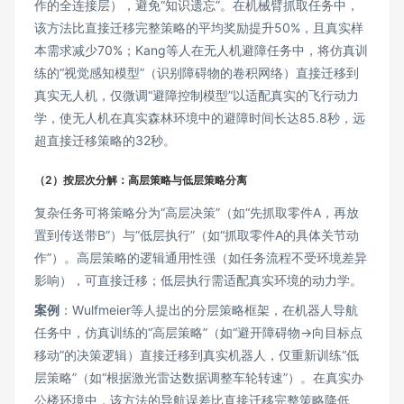
作的全连接层），避免“知识遗忘”。在机械臂抓取任务中，
该方法比直接迁移完整策略的平均奖励提升50%，且真实样
本需求减少70%；Kang等人在无人机避障任务中，将仿真训
练的“视觉感知模型”（识别障碍物的卷积网络）直接迁移到
真实无人机，仅微调“避障控制模型”以适配真实的飞行动力
学，使无人机在真实森林环境中的避障时间长达85.8秒，远
超直接迁移策略的32秒。
（2）按层次分解：高层策略与低层策略分离
复杂任务可将策略分为“高层决策”（如“先抓取零件A，再放
置到传送带B”）与“低层执行”（如“抓取零件A的具体关节动
作”）。高层策略的逻辑通用性强（如任务流程不受环境差异
影响），可直接迁移；低层执行需适配真实环境的动力学。
案例
：Wulfmeier等人提出的分层策略框架，在机器人导航
任务中，仿真训练的“高层策略”（如“避开障碍物→向目标点
移动”的决策逻辑）直接迁移到真实机器人，仅重新训练“低
层策略”（如“根据激光雷达数据调整车轮转速”）。在真实办
公楼环境中，该方法的导航误差比直接迁移完整策略降低