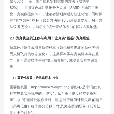
仅 65%）、基于生产线真实数据集的方法（成功率
82%），并用红色标注数据分布差异（SARD 无油污 / 堆
叠，真实数据集有），让读者清晰判断方法泛化性；同时标
注 “样本效率” 指标（如某方法需 10 万次仿真交互，另一方
法仅 5 万次），为后文 “统一评估体系” 的解决方案铺垫。
2.1 仿真轨迹的迁移与利用：让真实“借鉴”仿真经验
仿真环境能生成海量轨迹样本（如机械臂抓取的动作序列、
无人机飞行的状态变化），这类样本虽与真实样本存在差
异，但可通过技术手段“修正后复用”，减少真实样本采集
量。
（1）重要性权重：给仿真样本“打分”
重要性权重（Importance Weighting）的核心是“评估仿真
样本在真实环境中的‘可信度’，赋予高可信度样本更高权
重”，如同“老师批改作业时，对‘思路正确但计算失误’的题目
（高可信度）给予部分分数，对‘思路错误’的题目（低可信
度）不予计分”。