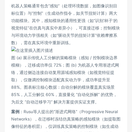
机器人策略通常包含“感知”（处理环境数据，如图像识别目
标位置）与“控制”（生成动作指令，如关节扭矩计算）两大
功能模块。其中，感知模块的通用性更强（如“识别‘杯子’的
视觉特征”在仿真与真实中差异小），可直接迁移；控制模块
与环境动力学强相关（如“驱动关节的扭矩计算”依赖摩擦系
数），需在真实环境中重新训练。
图 (a) 展示传统人工分解的策略模块（感知 / 控制模块边界
模糊），迁移成功率仅 72%；图 (b) 为机器人专用渐进式网
络，通过侧边连接自动复用源域感知模块（如视觉特征提
取），仅微调控制模块适配真实动力学，成功率提升至
88%。图表标注核心数据：自动分解的模块覆盖真实场景
85%，人工分解仅 60%，直接量化 “自动化拆解” 的优势，
为后文 “自动迁移学习” 解决方案提供实证支撑。
案例
：Rusu等人提出的“渐进式网络”（Progressive Neural
Networks），在迁移时冻结仿真策略的感知模块（如提取图
像特征的卷积层），仅训练真实策略的控制模块（如生成动