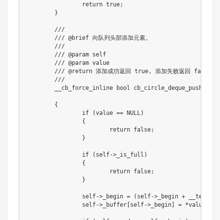
return
true
;
}
///
/// @brief 向队列头部添加元素。
///
/// @param self
/// @param value
/// @return 添加成功返回 true, 添加失败返回 false.
///
	__cb_force_inline 
bool
cb_circle_deque_push_fron
{
if
(
value 
==
NULL
)
{
return
false
;
}
if
(
self
->
_is_full
)
{
return
false
;
}
		self
->
_begin 
=
(
self
->
_begin 
+
 __templat
		self
->
_buffer
[
self
->
_begin
]
=
*
value
;