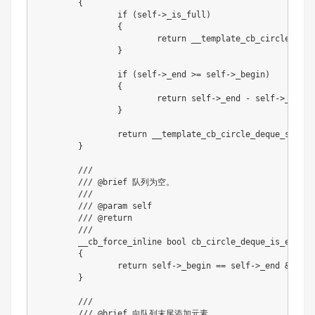
{
if
(
self
->
_is_full
)
{
return
 __template_cb_circle_dequ
}
if
(
self
->
_end 
>=
 self
->
_begin
)
{
return
 self
->
_end 
-
 self
->
_begin
}
return
 __template_cb_circle_deque_size 
-
}
///
/// @brief 队列为空。
///
/// @param self
/// @return
///
	__cb_force_inline 
bool
cb_circle_deque_is_empty
(
{
return
 self
->
_begin 
==
 self
->
_end 
&&
!
se
}
///
/// @brief 向队列末尾添加元素。