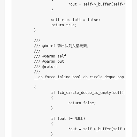
*
out 
=
 self
->
_buffer
[
self
->
_end
]
}
		self
->
_is_full 
=
false
;
return
true
;
}
///
/// @brief 弹出队列头部元素。
///
/// @param self
/// @param out
/// @return
///
	__cb_force_inline 
bool
cb_circle_deque_pop_front
{
if
(
cb_circle_deque_is_empty
(
self
)
)
{
return
false
;
}
if
(
out 
!=
NULL
)
{
*
out 
=
 self
->
_buffer
[
self
->
_begi
}