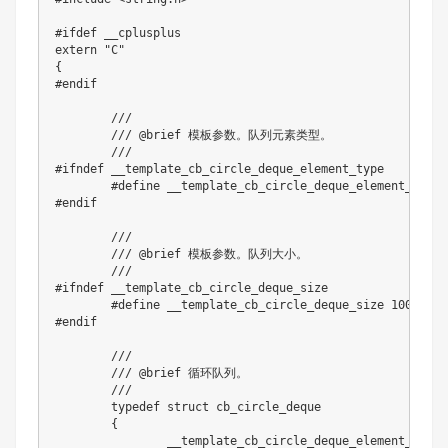
#
ifdef
__cplusplus
extern
"C"
{
#
endif
///
/// @brief 模板参数。队列元素类型。
///
#
ifndef
__template_cb_circle_deque_element_type
#
define
__template_cb_circle_deque_element_type
#
endif
///
/// @brief 模板参数。队列大小。
///
#
ifndef
__template_cb_circle_deque_size
#
define
__template_cb_circle_deque_size
100
#
endif
///
/// @brief 循环队列。
///
typedef
struct
cb_circle_deque
{
		__template_cb_circle_deque_element_type