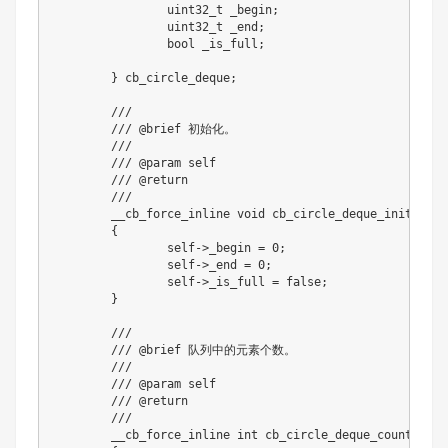
uint32_t
 _begin
;
uint32_t
 _end
;
bool
 _is_full
;
}
 cb_circle_deque
;
///
/// @brief 初始化。
///
/// @param self
/// @return
///
	__cb_force_inline 
void
cb_circle_deque_initializ
{
		self
->
_begin 
=
0
;
		self
->
_end 
=
0
;
		self
->
_is_full 
=
false
;
}
///
/// @brief 队列中的元素个数。
///
/// @param self
/// @return
///
	__cb_force_inline 
int
cb_circle_deque_count
(
cb_c