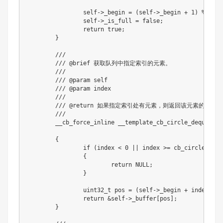
		self
->
_begin 
=
(
self
->
_begin 
+
1
)
%
 __te
		self
->
_is_full 
=
false
;
return
true
;
}
///
/// @brief 获取队列中指定索引的元素。
///
/// @param self
/// @param index
///
/// @return 如果指定索引处有元素，则返回该元素的指
///
	__cb_force_inline __template_cb_circle_deque_el
{
if
(
index 
<
0
||
 index 
>=
cb_circle_dequ
{
return
NULL
;
}
uint32_t
 pos 
=
(
self
->
_begin 
+
 index
)
%
 
return
&
self
->
_buffer
[
pos
]
;
}