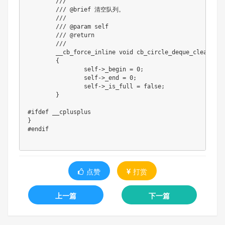
///
/// @brief 清空队列。
///
/// @param self
/// @return
///
	__cb_force_inline 
void
cb_circle_deque_clear
(
cb_
{
		self
->
_begin 
=
0
;
		self
->
_end 
=
0
;
		self
->
_is_full 
=
false
;
}
#
ifdef
__cplusplus
}
#
endif
点赞
打赏
上一篇
下一篇