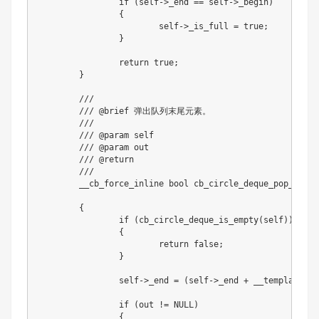
if
(
self
->
_end 
==
 self
->
_begin
)
{
			self
->
_is_full 
=
true
;
}
return
true
;
}
///
/// @brief 弹出队列末尾元素。
///
/// @param self
/// @param out
/// @return
///
	__cb_force_inline 
bool
cb_circle_deque_pop_back
(
{
if
(
cb_circle_deque_is_empty
(
self
)
)
{
return
false
;
}
		self
->
_end 
=
(
self
->
_end 
+
 __template_cb
if
(
out 
!=
NULL
)
{