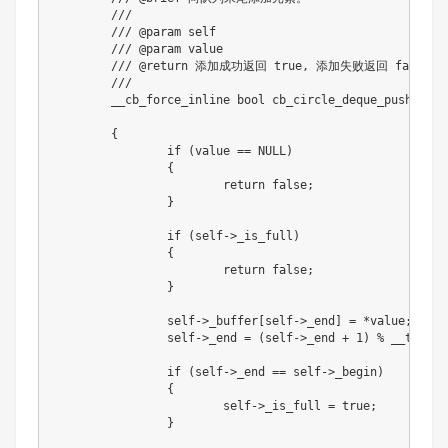
///
/// @param self
/// @param value
/// @return 添加成功返回 true, 添加失败返回 false.
///
	__cb_force_inline 
bool
cb_circle_deque_push_back
{
if
(
value 
==
NULL
)
{
return
false
;
}
if
(
self
->
_is_full
)
{
return
false
;
}
		self
->
_buffer
[
self
->
_end
]
=
*
value
;
		self
->
_end 
=
(
self
->
_end 
+
1
)
%
 __templa
if
(
self
->
_end 
==
 self
->
_begin
)
{
			self
->
_is_full 
=
true
;
}