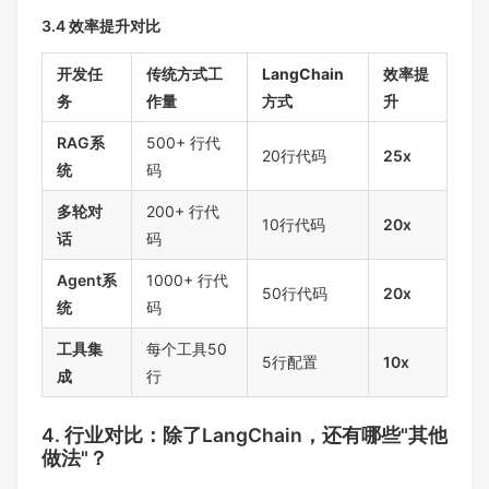
3.4 效率提升对比
开发任
传统方式工
LangChain
效率提
务
作量
方式
升
RAG系
500+ 行代
20行代码
25x
统
码
多轮对
200+ 行代
10行代码
20x
话
码
Agent系
1000+ 行代
50行代码
20x
统
码
工具集
每个工具50
5行配置
10x
成
行
4. 行业对比：除了LangChain，还有哪些"其他
做法"？