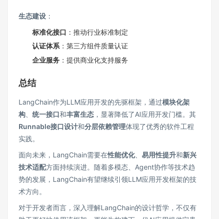
生态建设
：
标准化接口
：推动行业标准制定
认证体系
：第三方组件质量认证
企业服务
：提供商业化支持服务
总结
LangChain作为LLM应用开发的先驱框架，通过
模块化架
构
、
统一接口
和
丰富生态
，显著降低了AI应用开发门槛。其
Runnable接口设计
和
分层依赖管理
体现了优秀的软件工程
实践。
面向未来，LangChain需要在
性能优化
、
易用性提升
和
新兴
技术适配
方面持续演进。随着多模态、Agent协作等技术趋
势的发展，LangChain有望继续引领LLM应用开发框架的技
术方向。
对于开发者而言，深入理解LangChain的设计哲学，不仅有