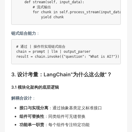
def
stream
(
self
,
 input_data
)
:
# 流式输出
for
 chunk 
in
 self
.
process_stream
(
input_data
)
:
yield
链式组合能力
：
# 通过 | 操作符实现链式组合
chain 
=
 prompt 
|
 llm 
|
 output_parser

result 
=
 chain
.
invoke
(
{
"question"
:
"What is AI?"
}
)
3. 设计考量：LangChain"为什么这么做"？
3.1 模块化架构的底层逻辑
解耦合设计
：
接口与实现分离
：通过抽象基类定义标准接口
组件可替换性
：同类组件可无缝替换
功能单一职责
：每个组件专注特定功能