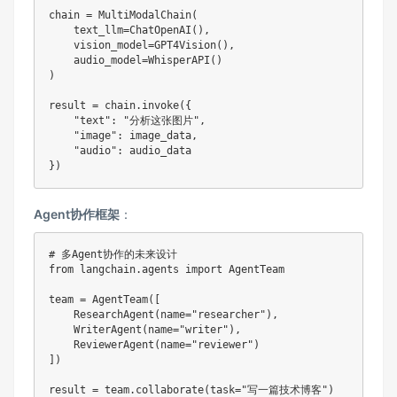
chain 
=
 MultiModalChain
(
    text_llm
=
ChatOpenAI
(
)
,
    vision_model
=
GPT4Vision
(
)
,
    audio_model
=
WhisperAPI
(
)
)
result 
=
 chain
.
invoke
(
{
"text"
:
"分析这张图片"
,
"image"
:
 image_data
,
"audio"
:
}
)
Agent协作框架
：
# 多Agent协作的未来设计
from
 langchain
.
agents 
import
 AgentTeam

team 
=
 AgentTeam
(
[
    ResearchAgent
(
name
=
"researcher"
)
,
    WriterAgent
(
name
=
"writer"
)
,
    ReviewerAgent
(
name
=
"reviewer"
)
]
)
result 
=
 team
.
collaborate
(
task
=
"写一篇技术博客"
)