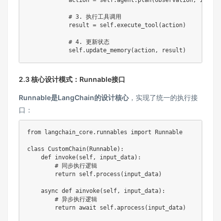
            action 
=
 self
.
agent
.
plan
(
observation
,
 input_
# 3. 执行工具调用
            result 
=
 self
.
execute_tool
(
action
)
# 4. 更新状态
            self
.
update_memory
(
action
,
 result
)
2.3 核心设计模式：Runnable接口
Runnable是LangChain的设计核心
，实现了统一的执行接
口：
from
 langchain_core
.
runnables 
import
 Runnable

class
CustomChain
(
Runnable
)
:
def
invoke
(
self
,
 input_data
)
:
# 同步执行逻辑
return
 self
.
process
(
input_data
)
async
def
ainvoke
(
self
,
 input_data
)
:
# 异步执行逻辑
return
await
 self
.
aprocess
(
input_data
)