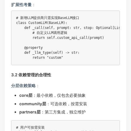
扩展性考量
：
# 新增LLM提供商只需实现BaseLLM接口
class
CustomLLM
(
BaseLLM
)
:
def
_call
(
self
,
 prompt
:
str
,
 stop
:
 Optional
[
List
[
str
# 自定义LLM调用逻辑
return
 self
.
custom_api_call
(
prompt
)
@property
def
_llm_type
(
self
)
-
>
str
:
return
"custom"
3.2 依赖管理的合理性
分层依赖策略
：
core层
：最小依赖，仅包含必要抽象
community层
：可选依赖，按需安装
partners层
：第三方集成，独立维护
# 用户可按需安装