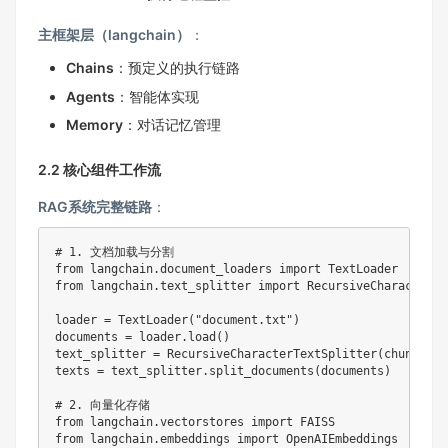
主框架层（langchain）
：
Chains
：预定义的执行链路
Agents
：智能体实现
Memory
：对话记忆管理
2.2 核心组件工作流
RAG系统完整链路
：
# 1. 文档加载与分割
from
 langchain
.
document_loaders 
import
from
 langchain
.
text_splitter 
import
 RecursiveCharacterTe
loader 
=
 TextLoader
(
"document.txt"
)
documents 
=
 loader
.
load
(
)
text_splitter 
=
 RecursiveCharacterTextSplitter
(
chunk_siz
texts 
=
 text_splitter
.
split_documents
(
documents
)
# 2. 向量化存储
from
 langchain
.
vectorstores 
import
from
 langchain
.
embeddings 
import
 OpenAIEmbeddings
