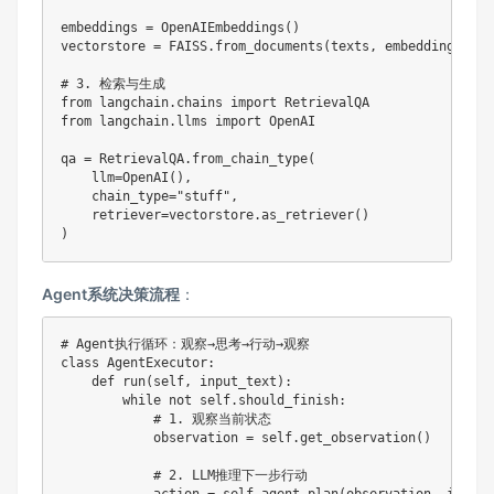
embeddings 
=
 OpenAIEmbeddings
(
)
vectorstore 
=
 FAISS
.
from_documents
(
texts
,
 embeddings
)
# 3. 检索与生成
from
 langchain
.
chains 
import
from
 langchain
.
llms 
import
 OpenAI

qa 
=
 RetrievalQA
.
from_chain_type
(
    llm
=
OpenAI
(
)
,
    chain_type
=
"stuff"
,
    retriever
=
vectorstore
.
as_retriever
(
)
)
Agent系统决策流程
：
# Agent执行循环：观察→思考→行动→观察
class
AgentExecutor
:
def
run
(
self
,
 input_text
)
:
while
not
 self
.
should_finish
:
# 1. 观察当前状态
            observation 
=
 self
.
get_observation
(
)
# 2. LLM推理下一步行动