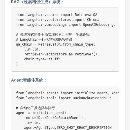
RAG（检索增强生成）系统
：
from
 langchain
.
chains 
import
from
 langchain
.
vectorstores 
import
from
 langchain
.
embeddings 
import
 OpenAIEmbeddings

# 传统方式需要手动实现检索、排序、生成逻辑
# LangChain一行代码完成RAG链路
qa_chain 
=
 RetrievalQA
.
from_chain_type
(
    llm
=
llm
,
    retriever
=
vectorstore
.
as_retriever
(
)
,
    chain_type
=
"stuff"
)
Agent智能体系统
：
from
 langchain
.
agents 
import
 initialize_agent
,
from
 langchain
.
tools 
import
 DuckDuckGoSearchRun

# 自动化工具选择与执行
agent 
=
 initialize_agent
(
    tools
=
[
DuckDuckGoSearchRun
(
)
]
,
    llm
=
llm
,
    agent
=
AgentType
.