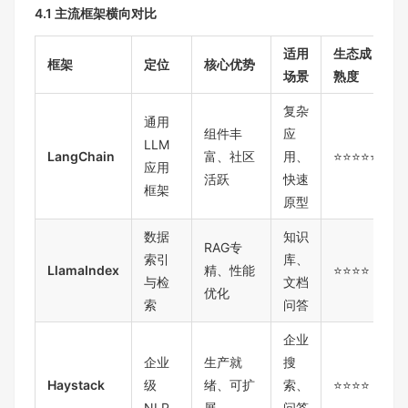
4.1 主流框架横向对比
适用
生态成
框架
定位
核心优势
场景
熟度
复杂
通用
组件丰
应
LLM
LangChain
富、社区
用、
⭐⭐⭐⭐⭐
应用
活跃
快速
框架
原型
数据
知识
RAG专
索引
库、
LlamaIndex
精、性能
⭐⭐⭐⭐
与检
文档
优化
索
问答
企业
企业
生产就
搜
Haystack
级
绪、可扩
索、
⭐⭐⭐⭐
NLP
展
问答