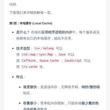
代码
下面我们来详细拆解每一层。
第1层：本地缓存 (Local Cache)
是什么？
存储在
应用程序进程的内存
中。每个服务器实
例都有自己的本地缓存，彼此不共享。
技术选型
：
/
可以
C++
Golang
用
/
；
可以
std::map
sync.Map
Java
用
,
；
可以
Caffeine
Guava Cache
JavaScript
用
等。
lru-cache
特点
：
速度极快
：直接读内存，无网络开销，
纳秒/微秒级
响应。
容量极小
：受单机内存限制，只能存储
极少量的热
点中的热点
数据。