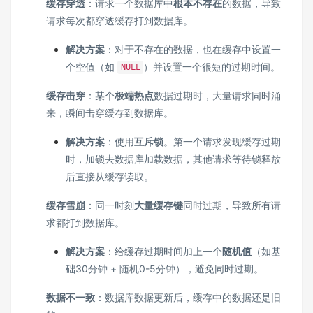
缓存穿透
：请求一个数据库中
根本不存在
的数据，导致
请求每次都穿透缓存打到数据库。
解决方案
：对于不存在的数据，也在缓存中设置一
个空值（如
）并设置一个很短的过期时间。
NULL
缓存击穿
：某个
极端热点
数据过期时，大量请求同时涌
来，瞬间击穿缓存到数据库。
解决方案
：使用
互斥锁
。第一个请求发现缓存过期
时，加锁去数据库加载数据，其他请求等待锁释放
后直接从缓存读取。
缓存雪崩
：同一时刻
大量缓存键
同时过期，导致所有请
求都打到数据库。
解决方案
：给缓存过期时间加上一个
随机值
（如基
础30分钟 + 随机0-5分钟），避免同时过期。
数据不一致
：数据库数据更新后，缓存中的数据还是旧