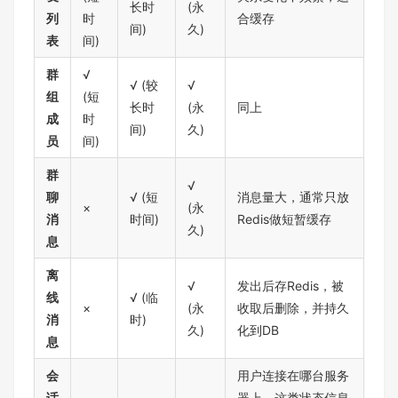
长时
(永
列
时
合缓存
间)
久)
表
间)
群
√
√ (较
√
组
(短
长时
(永
同上
成
时
间)
久)
员
间)
群
√
聊
√ (短
消息量大，通常只放
×
(永
消
时间)
Redis做短暂缓存
久)
息
离
√
发出后存Redis，被
线
√ (临
×
(永
收取后删除，并持久
消
时)
久)
化到DB
息
会
用户连接在哪台服务
话
器上，这类状态信息