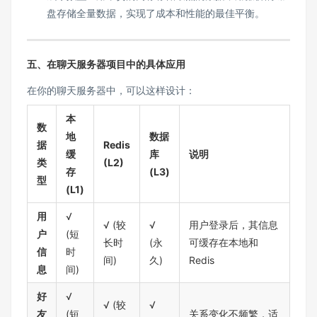
盘存储全量数据，实现了成本和性能的最佳平衡。
五、在聊天服务器项目中的具体应用
在你的聊天服务器中，可以这样设计：
本
数
地
数据
据
Redis
缓
库
说明
类
(L2)
存
(L3)
型
(L1)
用
√
√ (较
√
用户登录后，其信息
户
(短
长时
(永
可缓存在本地和
信
时
间)
久)
Redis
息
间)
好
√
√ (较
√
友
(短
关系变化不频繁，适