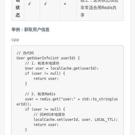
√
√
×
状
非常适合用Redis共
态
享
举例：获取用户信息
cpp
// 伪代码

User getUserInfo(int userId) {

    // 1. 检查本地缓存

    User user = localCache.get(userId);

    if (user != null) {

        return user;

    }

    // 2. 检查Redis

    user = redis.get("user:" + std::to_string(us
erId));

    if (user != null) {

        // 回种到本地缓存

        localCache.set(userId, user, LOCAL_TTL);

        return user;

    }
