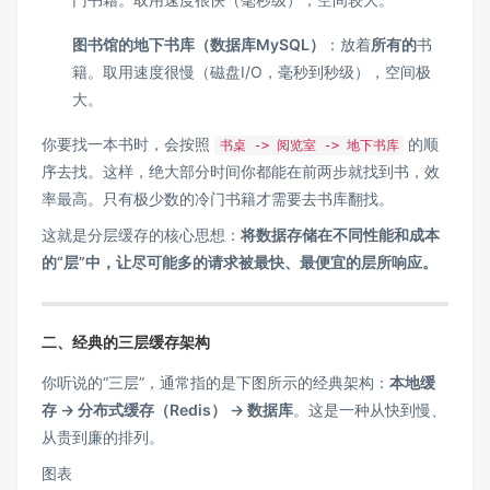
图书馆的地下书库（数据库MySQL）
：放着
所有的
书
籍。取用速度很慢（磁盘I/O，毫秒到秒级），空间极
大。
你要找一本书时，会按照
的顺
书桌 -> 阅览室 -> 地下书库
序去找。这样，绝大部分时间你都能在前两步就找到书，效
率最高。只有极少数的冷门书籍才需要去书库翻找。
这就是分层缓存的核心思想：
将数据存储在不同性能和成本
的“层”中，让尽可能多的请求被最快、最便宜的层所响应。
二、经典的三层缓存架构
你听说的“三层”，通常指的是下图所示的经典架构：
本地缓
存 -> 分布式缓存（Redis） -> 数据库
。这是一种从快到慢、
从贵到廉的排列。
图表