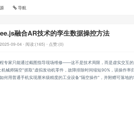
源
导航
ee.js融合AR技术的孪生数据操控方法
2025-09-04
⋅ 阅读:(165)
⋅ 点赞:(0)
程专家只能通过截图指导现场维修——这不是技术局限，而是虚实交互的
术，让机械师隔空"抓取"虚拟发动机零件，故障排除时间缩短90%，误操作率
如何用普通手机实现厘米级精度的工业设备"隔空操作"，并附赠可落地的