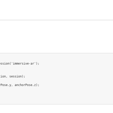
ssion('immersive-ar');

ion, session);

Pose.y, anchorPose.z);
