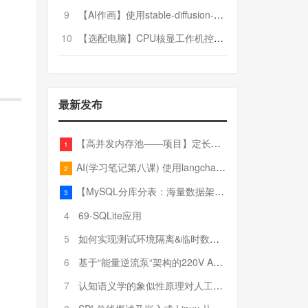
9
【AI作画】使用stable-diffusion-webui搭建AI作画平台
10
【选配电脑】CPU核显工作机控制预算5000
最新发布
【高并发内存池——项目】定长内存池——开胃小菜
1
AI(学习笔记第八课) 使用langchain的embedding models
2
【MySQL分库分表：海量数据架构的终极解决方案】
3
4
69-SQLite应用
5
如何实现测试环境隔离&临时数据库（pytest+SQLite）
6
基于“能量逆流泵“架构的220V AC至20V DC 300W高效电源设计
7
认知语义学的象似性原理对人工智能自然语言处理深层语义分析的影响与启示