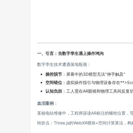
一、引言：当数字孪生遇上操作鸿沟
数字孪生技术遭遇落地瓶颈：
操控脱节
：屏幕中的3D模型无法"伸手触及"
空间错位
：虚拟操作指引与物理设备存在**>5c
认知负担
：工人需在AR眼镜和物理工具间反复
血泪案例
：
某核电站维修中，工程师误读AR标注的螺栓位置，
转折点：Three.js的WebXR模块+空间计算算法，构