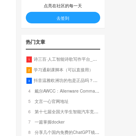
点亮在社区的每一天
去签到
热门文章
诗三百·人工智能诗歌写作平台_在线作诗机_藏头诗生成器_电脑对联_姓名作诗
1
学习通刷课脚本（可以直接用）
2
抖音温雅欧洲坊的包是正品吗？温雅卖的包为啥那么便宜？
3
4
戴尔AWCC：Alienware Command Center 故障排除方法，里面附有超全详解呦，快来快来，欢迎观看~
5
文言一心官网地址
6
第十七届全国大学生智能汽车竞赛全国总决赛参赛队伍奖项公告
7
一篇掌握docker
8
分享几个国内免费的ChatGPT镜像网址(亲测有效-4月25日更新)