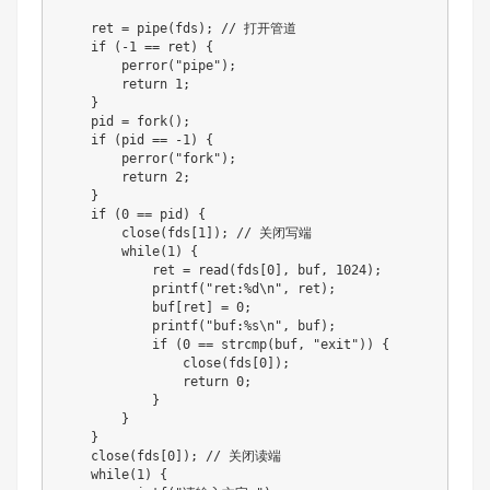
    ret = pipe(fds); // 打开管道

    if (-1 == ret) {

        perror("pipe");

        return 1;

    }

    pid = fork();

    if (pid == -1) {

        perror("fork");

        return 2;

    }

    if (0 == pid) {

        close(fds[1]); // 关闭写端

        while(1) {

            ret = read(fds[0], buf, 1024);

            printf("ret:%d\n", ret);

            buf[ret] = 0;

            printf("buf:%s\n", buf);

            if (0 == strcmp(buf, "exit")) {

                close(fds[0]);

                return 0;

            }

        }

    }

    close(fds[0]); // 关闭读端

    while(1) {
