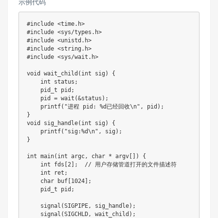
示例代码
#include <time.h>

#include <sys/types.h>

#include <unistd.h>

#include <string.h>

#include <sys/wait.h>

void wait_child(int sig) {

    int status;

    pid_t pid;

    pid = wait(&status);

    printf("进程 pid: %d已经回收\n", pid);

}

void sig_handle(int sig) {

    printf("sig:%d\n", sig);

}

int main(int argc, char * argv[]) {

    int fds[2];  // 用户存储管道打开的文件描述符

    int ret;

    char buf[1024];

    pid_t pid;

    signal(SIGPIPE, sig_handle);

    signal(SIGCHLD, wait_child);
