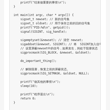
    printf("结束做重要的事情\n");

}

int main(int argc, char * argv[]) {

    sigset_t newset; // 新的信号集

    sigset_t oldset; // 用于保存之前的旧的信号集

    printf("PID:%d\n", getpid());

    signal(SIGINT, sig_handle);

    sigemptyset(&newset); // 清空 newset;

    sigaddset(&newset, SIGINT); // 将  SIGINT加入信号集合

    // 设置屏蔽newset中的信号，如果发生，则处于阻塞状态

    sigprocmask(SIG_BLOCK, &newset, &oldset);

    do_important_thing();

    // 解除阻塞，恢复之前的屏蔽状态。

    sigprocmask(SIG_SETMASK, &oldset, NULL);

    printf("做其他的事情\n");

    sleep(10);

    printf("程序退出\n");

    return 0;

}
