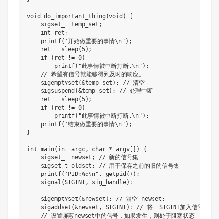
void do_important_thing(void) {

    sigset_t temp_set;

    int ret;

    printf("开始做重要的事情\n");

    ret = sleep(5);

    if (ret != 0) 

        printf("此事情被中断打断.\n");

    // 希望有信号就能够得到及时的响应。

    sigemptyset(&temp_set); // 清空

    sigsuspend(&temp_set); // 处理中断

    ret = sleep(5);

    if (ret != 0) 

        printf("此事情被中断打断.\n");

    printf("结束做重要的事情\n");

}

int main(int argc, char * argv[]) {

    sigset_t newset; // 新的信号集

    sigset_t oldset; // 用于保存之前的旧的信号集

    printf("PID:%d\n", getpid());

    signal(SIGINT, sig_handle);

    sigemptyset(&newset); // 清空 newset;

    sigaddset(&newset, SIGINT); // 将  SIGINT加入信号集合

    // 设置屏蔽newset中的信号，如果发生，则处于阻塞状态
