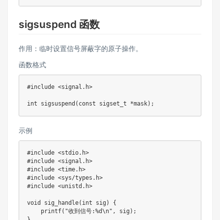
sigsuspend 函数
作用：临时设置信号屏蔽字的原子操作。
函数格式
#include <signal.h>

示例
#include <stdio.h>

#include <signal.h>

#include <time.h>

#include <sys/types.h>

#include <unistd.h>

void sig_handle(int sig) {

    printf("收到信号:%d\n", sig);

}
